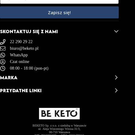
Zapisz się!
SKONTAKTUJ SIĘ Z NAMI
22 290 29 22
biuro@beketo.pl
WhatsApp
Czat online
08:00 - 18:00 (pon-pt)
MARKA
BeKeto - Opinie
PRZYDATNE LINKI
BeKeto Story
Misja & Wizja
Kontakt
Akademia BeKeto
Dostawa i Zwroty
BeKeto Catering
Regulamin Sklepu
Współpraca B2B
Polityka Prywatności
Zostań Ambasadorem
Polityka Plików Cookies (EU)
BEKETO Sp. z o.o. z siedzibą w Warszawie
ul. Aleja Wincentego Witosa 31/3,
00-710 Warszawa