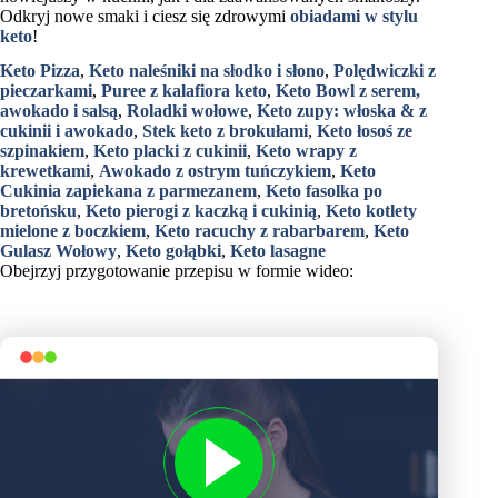
Odkryj nowe smaki i ciesz się zdrowymi
obiadami w stylu
keto
!
Keto Pizza
,
Keto naleśniki na słodko i słono
,
Polędwiczki z
pieczarkami
,
Puree z kalafiora keto
,
Keto Bowl z serem,
awokado i salsą
,
Roladki wołowe
,
Keto zupy: włoska & z
cukinii i awokado
,
Stek keto z brokułami
,
Keto łosoś ze
szpinakiem
,
Keto placki z cukinii
,
Keto wrapy z
krewetkami
,
Awokado z ostrym tuńczykiem
,
Keto
Cukinia zapiekana z parmezanem
,
Keto fasolka po
bretońsku
,
Keto pierogi z kaczką i cukinią
,
Keto kotlety
mielone z boczkiem
,
Keto racuchy z rabarbarem
,
Keto
Gulasz Wołowy
,
Keto gołąbki
,
Keto lasagne
Obejrzyj przygotowanie przepisu w formie wideo: