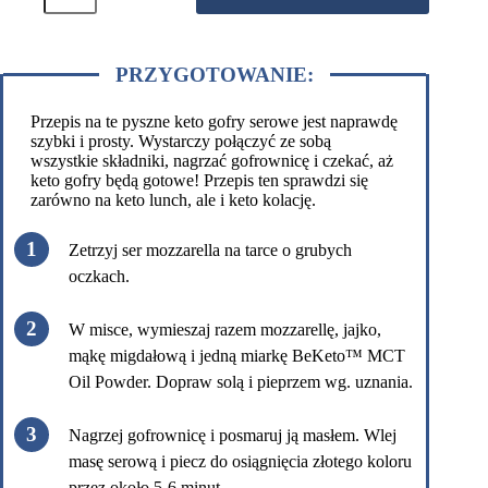
MCT
w
proszku
PRZYGOTOWANIE:
-
Bezsmakowy
300g
Przepis na te pyszne keto gofry serowe jest naprawdę
szybki i prosty. Wystarczy połączyć ze sobą
wszystkie składniki, nagrzać gofrownicę i czekać, aż
keto gofry będą gotowe! Przepis ten sprawdzi się
zarówno na keto lunch, ale i keto kolację.
Zetrzyj ser mozzarella na tarce o grubych
oczkach.
W misce, wymieszaj razem mozzarellę, jajko,
mąkę migdałową i jedną miarkę BeKeto™ MCT
Oil Powder. Dopraw solą i pieprzem wg. uznania.
Nagrzej gofrownicę i posmaruj ją masłem. Wlej
masę serową i piecz do osiągnięcia złotego koloru
przez około 5-6 minut.