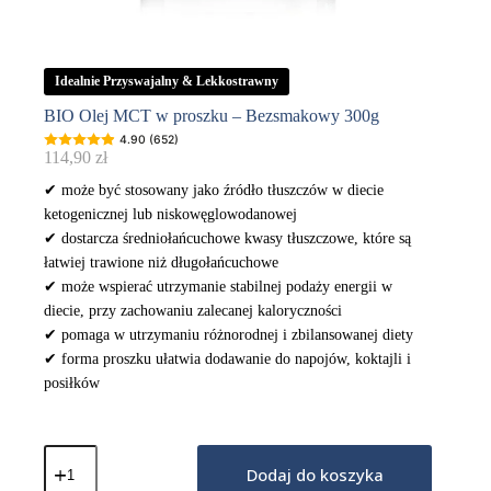
Idealnie Przyswajalny & Lekkostrawny
BIO Olej MCT w proszku – Bezsmakowy 300g
4.90 (652)
114,90
zł
✔ może być stosowany jako źródło tłuszczów w diecie
ketogenicznej lub niskowęglowodanowej
✔ dostarcza średniołańcuchowe kwasy tłuszczowe, które są
łatwiej trawione niż długołańcuchowe
✔ może wspierać utrzymanie stabilnej podaży energii w
diecie, przy zachowaniu zalecanej kaloryczności
✔ pomaga w utrzymaniu różnorodnej i zbilansowanej diety
✔ forma proszku ułatwia dodawanie do napojów, koktajli i
posiłków
ilość
BIO
Dodaj do koszyka
Olej