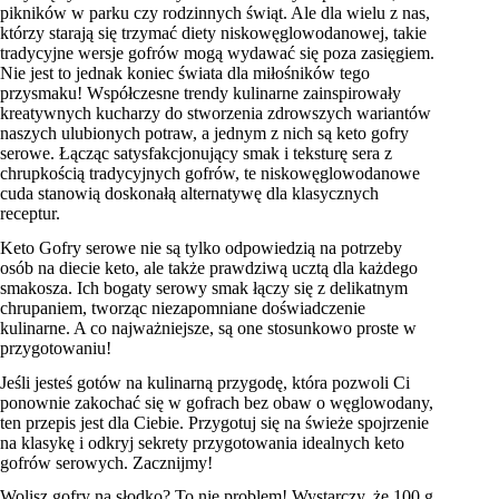
pikników w parku czy rodzinnych świąt. Ale dla wielu z nas,
którzy starają się trzymać diety niskowęglowodanowej, takie
tradycyjne wersje gofrów mogą wydawać się poza zasięgiem.
Nie jest to jednak koniec świata dla miłośników tego
przysmaku! Współczesne trendy kulinarne zainspirowały
kreatywnych kucharzy do stworzenia zdrowszych wariantów
naszych ulubionych potraw, a jednym z nich są keto gofry
serowe. Łącząc satysfakcjonujący smak i teksturę sera z
chrupkością tradycyjnych gofrów, te niskowęglowodanowe
cuda stanowią doskonałą alternatywę dla klasycznych
receptur.
Keto Gofry serowe nie są tylko odpowiedzią na potrzeby
osób na diecie keto, ale także prawdziwą ucztą dla każdego
smakosza. Ich bogaty serowy smak łączy się z delikatnym
chrupaniem, tworząc niezapomniane doświadczenie
kulinarne. A co najważniejsze, są one stosunkowo proste w
przygotowaniu!
Jeśli jesteś gotów na kulinarną przygodę, która pozwoli Ci
ponownie zakochać się w gofrach bez obaw o węglowodany,
ten przepis jest dla Ciebie. Przygotuj się na świeże spojrzenie
na klasykę i odkryj sekrety przygotowania idealnych keto
gofrów serowych. Zacznijmy!
Wolisz gofry na słodko? To nie problem! Wystarczy, że 100 g