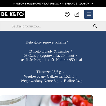
Przejdź
✨ ketony malinowe w kapsułkach ✨ SPRAWDŹ I ZAMÓW >>
do
treści
Koszyk
Wyszukiwarka
produktów
Keto gofry serowe „chaffle”
Keto Obiady & Lunche
Czas przygotowania: 20 minut
Ilość Porcji: 1
Kalorie: 959 kcal
Tłuszcze: 85,5 g
Węglowodany Całkowite: 15,1 g
Węglowodany Netto: 6 g
Białko: 34 g