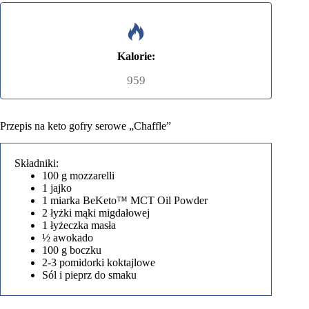
Kalorie:
959
Przepis na keto gofry serowe „Chaffle”
Składniki:
100 g mozzarelli
1 jajko
1 miarka BeKeto™ MCT Oil Powder
2 łyżki mąki migdałowej
1 łyżeczka masła
½ awokado
100 g boczku
2-3 pomidorki koktajlowe
Sól i pieprz do smaku