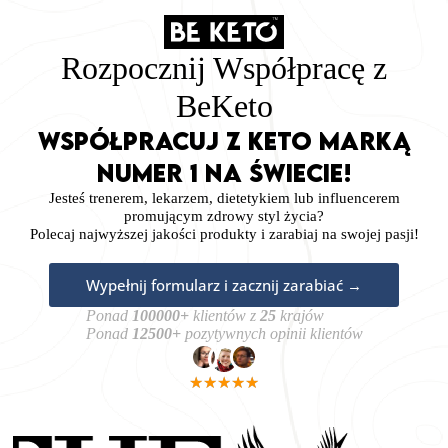
Przejdź
do
treści
Rozpocznij Współpracę z
BeKeto
Współpracuj z KETO MARKĄ
NUMER 1 NA ŚWIECIE!
Jesteś trenerem, lekarzem, dietetykiem lub influencerem
promującym zdrowy styl życia?
Polecaj najwyższej jakości produkty i zarabiaj na swojej pasji!
Wypełnij formularz i zacznij zarabiać →
Ponad
100000+
klientów z
25
krajów
Ponad
12500+
pozytywnych opinii klientów