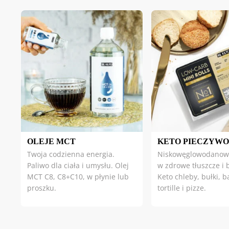
OLEJE MCT
KETO PIECZYWO
Twoja codzienna energia.
Niskowęglowodanowe
Paliwo dla ciała i umysłu. Olej
w zdrowe tłuszcze i 
MCT C8, C8+C10, w płynie lub
Keto chleby, bułki, b
proszku.
tortille i pizze.