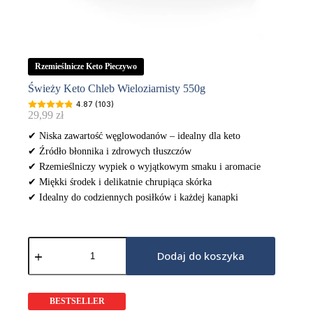
Rzemieślnicze Keto Pieczywo
Świeży Keto Chleb Wieloziarnisty 550g
4.87 (103)
29,99
zł
✔ Niska zawartość węglowodanów – idealny dla keto
✔ Źródło błonnika i zdrowych tłuszczów
✔ Rzemieślniczy wypiek o wyjątkowym smaku i aromacie
✔ Miękki środek i delikatnie chrupiąca skórka
✔ Idealny do codziennych posiłków i każdej kanapki
ilość
Świeży
Dodaj do koszyka
Keto
Chleb
Wieloziarnisty
550g
BESTSELLER