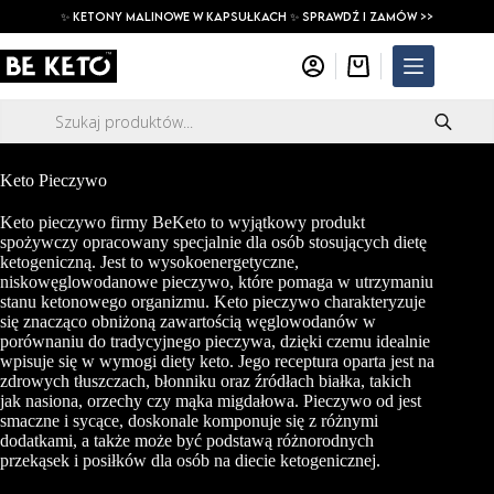
Przejdź
✨ ketony malinowe w kapsułkach ✨ SPRAWDŹ I ZAMÓW >>
do
treści
Koszyk
Wyszukiwarka
produktów
Keto Pieczywo
Keto pieczywo firmy BeKeto to wyjątkowy produkt
spożywczy opracowany specjalnie dla osób stosujących dietę
ketogeniczną. Jest to wysokoenergetyczne,
niskowęglowodanowe pieczywo, które pomaga w utrzymaniu
stanu ketonowego organizmu. Keto pieczywo charakteryzuje
się znacząco obniżoną zawartością węglowodanów w
porównaniu do tradycyjnego pieczywa, dzięki czemu idealnie
wpisuje się w wymogi diety keto. Jego receptura oparta jest na
zdrowych tłuszczach, błonniku oraz źródłach białka, takich
jak nasiona, orzechy czy mąka migdałowa. Pieczywo od jest
smaczne i sycące, doskonale komponuje się z różnymi
dodatkami, a także może być podstawą różnorodnych
przekąsek i posiłków dla osób na diecie ketogenicznej.