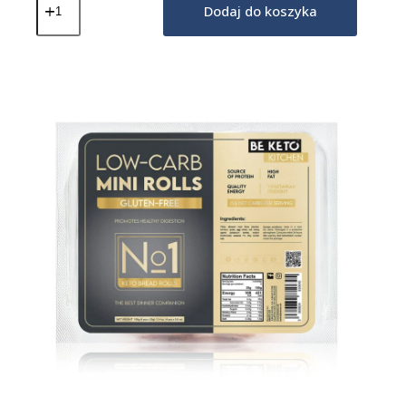
Keto
Dodaj do koszyka
Bajgle
Bezglutenowe
150g