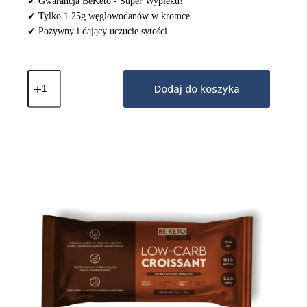
✔ Gwarancja BeKeto - Super Wypieku!
✔ Tylko 1.25g węglowodanów w kromce
✔ Pożywny i dający uczucie sytości
ilość
Keto
Dodaj do koszyka
Chleb
-
Mieszanka
do
Wypieków
300g