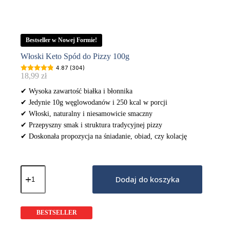
Bestseller w Nowej Formie!
Włoski Keto Spód do Pizzy 100g
4.87 (304)
18,99
zł
✔ Wysoka zawartość białka i błonnika
✔ Jedynie 10g węglowodanów i 250 kcal w porcji
✔ Włoski, naturalny i niesamowicie smaczny
✔ Przepyszny smak i struktura tradycyjnej pizzy
✔ Doskonała propozycja na śniadanie, obiad, czy kolację
ilość
Włoski
Dodaj do koszyka
Keto
Spód
do
Pizzy
BESTSELLER
100g