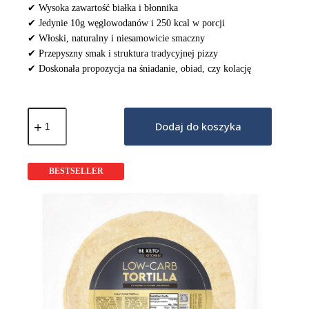
✔ Wysoka zawartość białka i błonnika
✔ Jedynie 10g węglowodanów i 250 kcal w porcji
✔ Włoski, naturalny i niesamowicie smaczny
✔ Przepyszny smak i struktura tradycyjnej pizzy
✔ Doskonała propozycja na śniadanie, obiad, czy kolację
ilość
Włoski
Dodaj do koszyka
Keto
Spód
do
Pizzy
BESTSELLER
180g