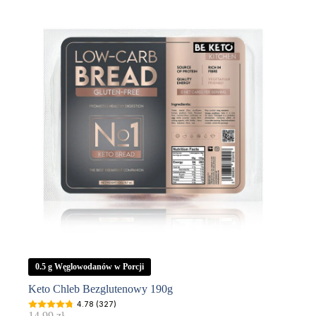
0.5 g Węglowodanów w Porcji
Keto Chleb Bezglutenowy 190g
4.78 (327)
14,99
zł