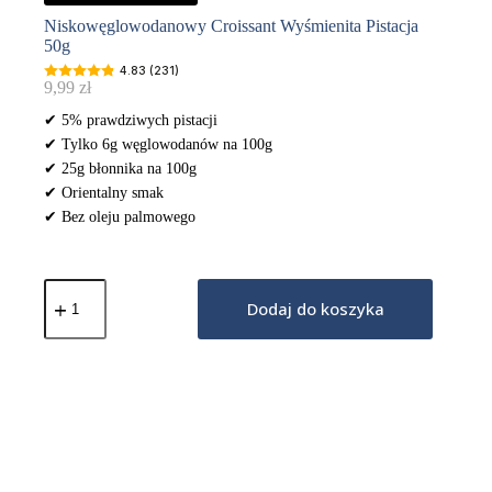
Niskowęglowodanowy Croissant Wyśmienita Pistacja
50g
4.83 (231)
9,99
zł
✔ 5% prawdziwych pistacji
✔ Tylko 6g węglowodanów na 100g
✔ 25g błonnika na 100g
✔ Orientalny smak
✔ Bez oleju palmowego
ilość
Niskowęglowodanowy
Dodaj do koszyka
Croissant
Wyśmienita
Pistacja
50g