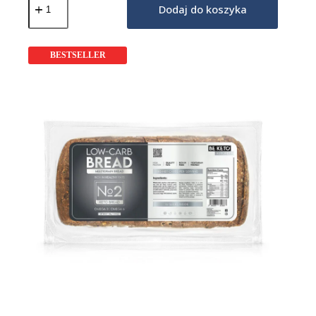
Keto
Dodaj do koszyka
Chleb
Tostowy
Wysokobiałkowy
365g
BESTSELLER