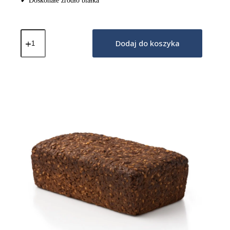
✔ Doskonałe źródło białka
ilość
Keto
Dodaj do koszyka
Bułeczki
Bezglutenowe
8x25g