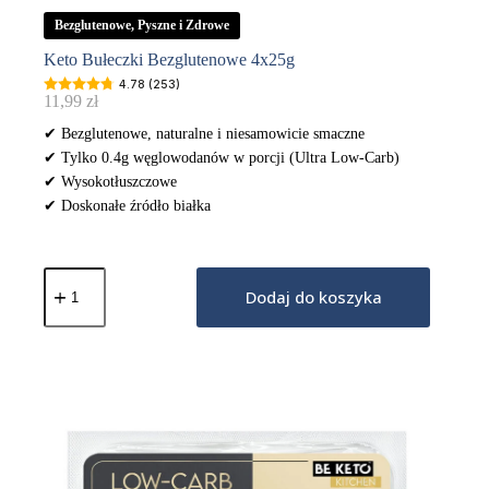
Bezglutenowe, Pyszne i Zdrowe
Keto Bułeczki Bezglutenowe 4x25g
4.78 (253)
11,99
zł
✔ Bezglutenowe, naturalne i niesamowicie smaczne
✔ Tylko 0.4g węglowodanów w porcji (Ultra Low-Carb)
✔ Wysokotłuszczowe
✔ Doskonałe źródło białka
ilość
Keto
Dodaj do koszyka
Bułeczki
Bezglutenowe
4x25g