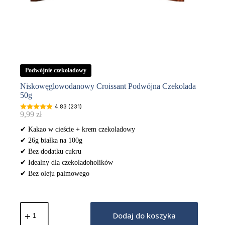
Podwójnie czekoladowy
Niskowęglowodanowy Croissant Podwójna Czekolada
50g
4.83 (231)
9,99
zł
✔ Kakao w cieście + krem czekoladowy
✔ 26g białka na 100g
✔ Bez dodatku cukru
✔ Idealny dla czekoladoholików
✔ Bez oleju palmowego
ilość
Niskowęglowodanowy
Dodaj do koszyka
Croissant