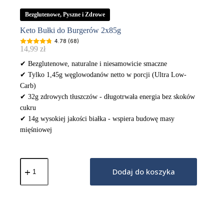
Bezglutenowe, Pyszne i Zdrowe
Keto Bułki do Burgerów 2x85g
4.78 (68)
14,99
zł
✔ Bezglutenowe, naturalne i niesamowicie smaczne
✔ Tylko 1,45g węglowodanów netto w porcji (Ultra Low-
Carb)
✔ 32g zdrowych tłuszczów - długotrwała energia bez skoków
cukru
✔ 14g wysokiej jakości białka - wspiera budowę masy
mięśniowej
ilość
Keto
Dodaj do koszyka
Bułki
do
Burgerów
2x85g