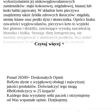
wykorzystaniem jej niskowęglowodanowych
zamienników: mąki kokosowej, migdałowej, lnianej lub
łuski babki jajowatej. W składzie keto pieczywa
znajdziemy także źródła zdrowych tłuszczów: migdały,
siemię lniane oraz pestki dyni i słonecznika. Oprócz braku
zawartości węglowodanów, pieczywo keto to wypieki
bez glutenu i drożdży, zawierające wysoką zawartością
błonnika i białka. Stosując dietę ketogeniczną, nie
musimy rezygnować z ulubionych posiłków, lecz umieć
komponować je tak, by były zgodne z jej zasadami.
Czytaj więcej +
Mając wiedzę na temat szerokiego asortymentu keto
pieczywa na rynku, możemy cieszyć się dietą
uwzględniającą nasze ulubione posiłki, jednocześnie
utrzymując stan ketozy.
Jakie pieczywo na keto?
Na diecie ketogenicznej istnieje możliwość spożywania
Ponad 26500+ Doskonałych Opinii
różnorodnych rodzajów pieczywa, o ile jest ono
BeKeto słynie z wyjątkowej obsługi i najwyższej
przygotowane z odpowiednich składników
jakości produktów. Doświadczyć tego mogą
niskowęglowodanowych. Stosując dietę keto i nie chcąc
#BeKetończycy w 25 krajach!
rezygnować z pieczywa, należy wybierać wypieki
Każdego dnia wysyłamy setki paczek i otrzymujemy
bazujące na mąkach o niskiej zawartości węglowodanów,
od Was wspaniałe opinie. Dziękujemy.
takich jak migdałowa. Na obecnym rynku keto pieczywo
dostępne jest nie tylko w formie chleba, ale także keto
bułek, keto wrapów czy keto spodów do pizzy. Szeroki