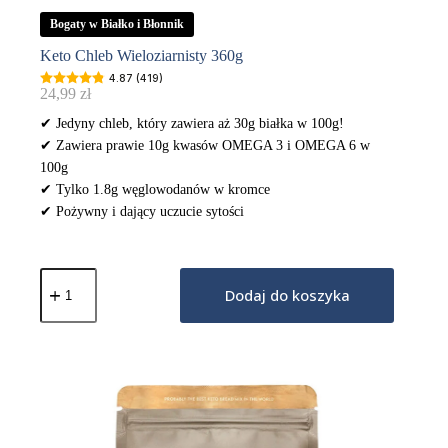
Bogaty w Białko i Błonnik
Keto Chleb Wieloziarnisty 360g
4.87 (419)
24,99
zł
✔ Jedyny chleb, który zawiera aż 30g białka w 100g!
✔ Zawiera prawie 10g kwasów OMEGA 3 i OMEGA 6 w
100g
✔ Tylko 1.8g węglowodanów w kromce
✔ Pożywny i dający uczucie sytości
ilość
Keto
Dodaj do koszyka
Chleb
Wieloziarnisty
360g