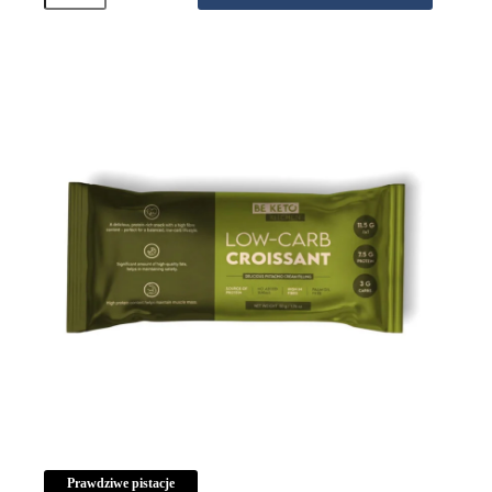
Podwójna
Czekolada
50g
Prawdziwe pistacje