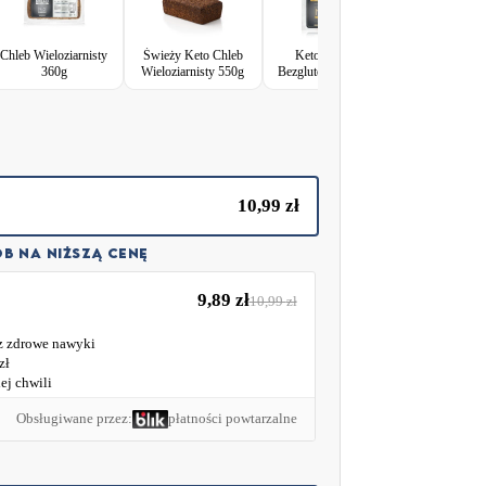
akże idealnym dodatkiem dla osób aktywnych fizycznie.
Chleb Wieloziarnisty
Świeży Keto Chleb
Keto Bułeczki
Keto Bułk
ez sztucznych dodatków – wypiekany z wysokiej jakości
360g
Wieloziarnisty 550g
Bezglutenowe 4x25g
Burgerów 
racy, na uczelnię lub w podróży.
10,99
zł
B NA NIŻSZĄ CENĘ
9,89
zł
10,99
zł
sz zdrowe nawyki
zł
ej chwili
Obsługiwane przez:
płatności powtarzalne