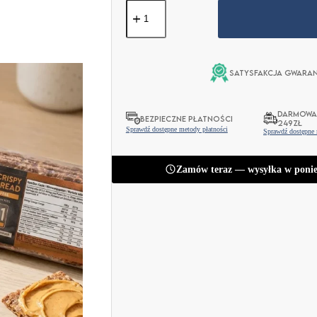
ilość
Keto
Chrupkie
Pieczywo
90g
Satysfakcja gwaran
DARMOWA
BEZPIECZNE PŁATNOŚCI
249ZŁ
Sprawdź dostępne metody płatności
Sprawdź dostępne
Zamów teraz — wysyłka w ponie