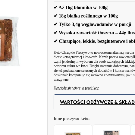
✔ Aż 16g błonnika w 100g
✔ 18g białka roślinnego w 100g
✔ Tylko 3,4g węglowodanów w porcji
✔ Wysoka zawartość tłuszczu – 44g tłu
✔ Chrupiące, lekkie, bezglutenowe i ob
Keto Chrupkie Pieczywo to nowoczesna alternatywa dla 
diecie ketogenicznej i low-carb. Każda porcja zawiera ty
czyni je idealnym wyborem dla osób szukających lekkiej
poziomu cukru we krwi. Dzięki starannie dobranym, natu
ale też pozbawione sztucznych dodatków i konserwantów.
doskonale komponuje się zarówno z wytrawnymi, jak i s
warzywne.
Dowiedz się więcej o produkcie
Keto Chrupkie Pieczywo to nie tylko niskowęglowodano
chrupka przekąska, która idealnie wpisuje się w założeni
WARTOŚCI ODŻYWCZE & SKŁADN
węglowodanów i wysokiemu udziałowi błonnika, produkt
skoków poziomu glukozy.
Inne pieczywo keto:
Pieczywo jest lekkie, delikatnie chrupiące i gotowe do s
baza do keto kanapek, przekąsek czy alternatywa dla kla