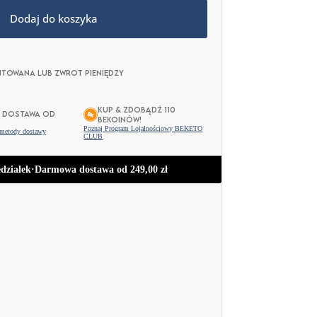
Dodaj do koszyka
towana lub zwrot pieniędzy
KUP & ZDOBĄDŹ 110
 DOSTAWA OD
BEKOINÓW!
Poznaj Program Lojalnościowy BEKETO
 metody dostawy
CLUB
działek
·
Darmowa dostawa od
249,00
zł