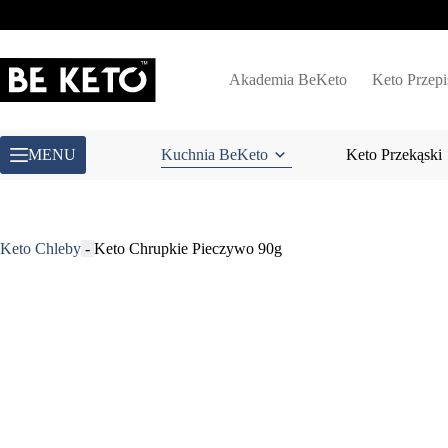
Przejdź
do
treści
Akademia BeKeto
Keto Przepi
MENU
Kuchnia BeKeto
Keto Przekąski
Keto Chleby
-
Keto Chrupkie Pieczywo 90g