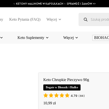
✨ ketony malinowe w kapsułkach ✨ SPRAWDŹ I ZAMÓW >>
Wyszukiwarka
produktów
sy
Keto Pytania (FAQ)
Więcej
Keto Suplementy
Więcej
BIOHA
Keto Chrupkie Pieczywo 90g
Bogate w Błonnik i Białko
4.79
(
84
)
10,99
zł