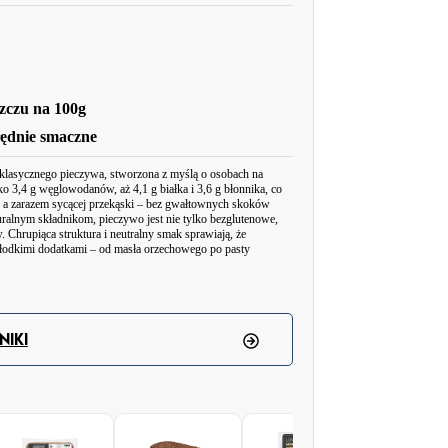
szczu na 100g
łędnie smaczne
klasycznego pieczywa, stworzona z myślą o osobach na
lko 3,4 g węglowodanów, aż 4,1 g białka i 3,6 g błonnika, co
, a zarazem sycącej przekąski – bez gwałtownych skoków
ralnym składnikom, pieczywo jest nie tylko bezglutenowe,
 Chrupiąca struktura i neutralny smak sprawiają, że
łodkimi dodatkami – od masła orzechowego po pasty
wy zamiennik tradycyjnego pieczywa – to pełnowartościowa,
a diety keto. Dzięki wyjątkowo niskiej zawartości
IKI
 wspomaga uczucie sytości, nie powodując jednocześnie
pożycia prosto z opakowania – doskonale sprawdzi się jako
sycznych wafli ryżowych. Zawarte w nim białko roślinne