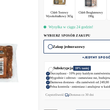
wspiera regenerację i metabolizm, co czyni Slim Bread t
Chleb Tostowy
Chleb Bezglutenowy
BeKeto Slim Bread to produkt bezglutenowy, bez soi, b
Wysokobiałkowy 365g
190g
składników i zapakowany w poręczną formę. Idealny do p
Wysyłka w ciągu 24 godzin!
WYBIERZ SPOSÓB ZAKUPU
Zakup jednorazowy
✦
JEDYNY SPOSÓ
Subskrypcja
10% taniej
Oszczędzasz - 10% przy każdym zamówieniu
✓
Wygodnie i zdrowo - zamawiasz raz, buduje
✓
Darmowa dostawa - dla zamówień od
249,00
✓
Pełna kontrola - zmieniasz i anulujesz w każd
✓
Częstotliwość:
Dostawa co 30 dni