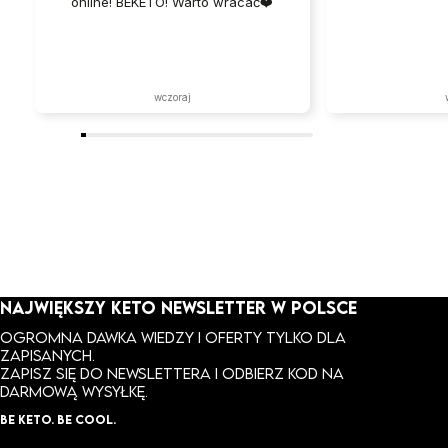
online! BEKETO! Warto wracać❤️
Czas spędzony na stronie to czysta
przyjemność – szybko i bez
problemów! 💚
wczoraj
NAJWIĘKSZY KETO NEWSLETTER W POLSCE
Ogromna dawka wiedzy i oferty tylko dla
zapisanych.
ZAPISZ SIĘ DO NEWSLETTERA I ODBIERZ KOD NA
DARMOWĄ WYSYŁKĘ.
BE KETO. BE COOL.