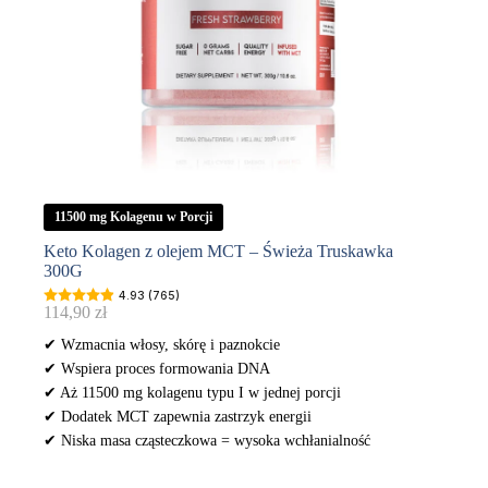
11500 mg Kolagenu w Porcji
Keto Kolagen z olejem MCT – Świeża Truskawka
300G
4.93 (765)
114,90
zł
✔ Wzmacnia włosy, skórę i paznokcie
✔ Wspiera proces formowania DNA
✔ Aż 11500 mg kolagenu typu I w jednej porcji
✔ Dodatek MCT zapewnia zastrzyk energii
✔ Niska masa cząsteczkowa = wysoka wchłanialność