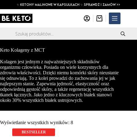
Przejdź
✨ ketony malinowe w kapsułkach ✨ SPRAWDŹ I ZAMÓW >>
do
treści
Koszyk
Wyszukiwarka
produktów
Keto Kolageny z MCT
Kolagen jest jednym z najważniejszych składników
organizmu człowieka. Posiada on wiele korzystnych dla
zdrowia właściwości. Dzięki niemu komórki skóry nieustanie
się odnawiają. To z kolei prowadzi do zachowania jej w jak
najlepszym stanie. Zapewnia jędrność, elastyczność oraz
odpowiednią gęstość skóry, a także regenerację wszystkich
tkanek łącznych. Jako jedno z kluczowych białek stanowi
około 30% wszystkich białek ustrojowych.
Wyświetlanie wszystkich wyników: 8
BESTSELLER