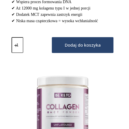
✔ Wspiera proces formowania DNA
✔ Aż 12000 mg kolagenu typu I w jednej porcji
✔ Dodatek MCT zapewnia zastrzyk energii
✔ Niska masa cząsteczkowa = wysoka wchłanialność
ilość
Keto
Dodaj do koszyka
Kolagen
z
olejem
MCT
-
Matcha
300G