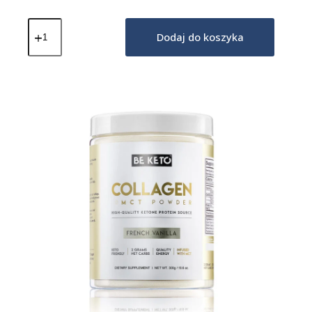
ilość
Keto
Dodaj do koszyka
Kolagen
z
olejem
MCT
-
Francuska
Wanilia
800g