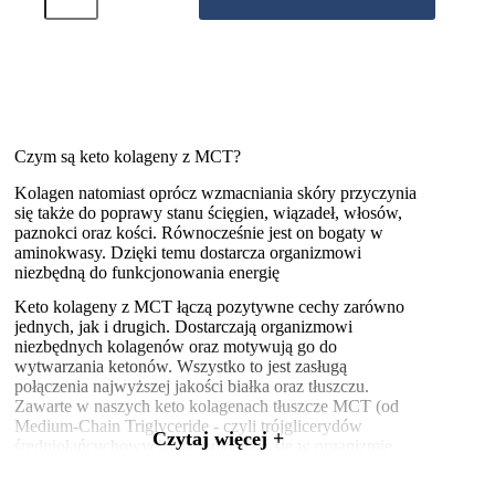
Kolagen
z
olejem
MCT
-
Bezsmakowy
300g
Czym są keto kolageny z MCT?
Kolagen natomiast oprócz wzmacniania skóry przyczynia
się także do poprawy stanu ścięgien, wiązadeł, włosów,
paznokci oraz kości. Równocześnie jest on bogaty w
aminokwasy. Dzięki temu dostarcza organizmowi
niezbędną do funkcjonowania energię
Keto kolageny z MCT łączą pozytywne cechy zarówno
jednych, jak i drugich. Dostarczają organizmowi
niezbędnych kolagenów oraz motywują go do
wytwarzania ketonów. Wszystko to jest zasługą
połączenia najwyższej jakości białka oraz tłuszczu.
Zawarte w naszych keto kolagenach tłuszcze MCT (od
Medium-Chain Triglyceride - czyli trójglicerydów
Czytaj więcej +
średniołańcuchowych) nie odkładają się w organizmie.
Zamiast tego trafiają do wątroby, która natychmiastowo
rozpoczyna przemianę tłuszczów na ciała ketonowe.