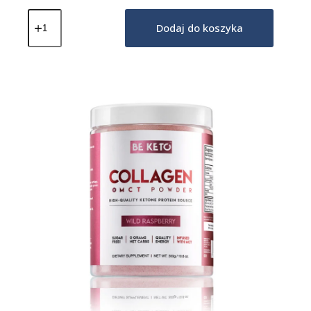
ilość
Keto
Dodaj do koszyka
Kolagen
z
olejem
MCT
-
Świeża
Truskawka
300G