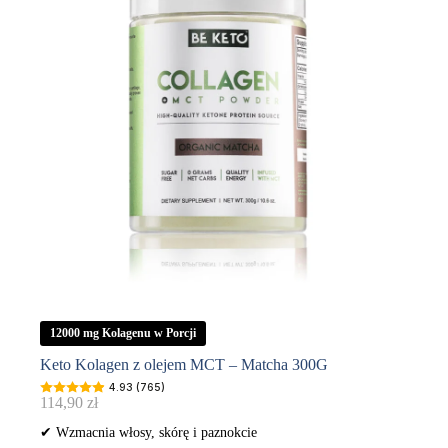
300G
12000 mg Kolagenu w Porcji
Keto Kolagen z olejem MCT – Matcha 300G
4.93 (765)
114,90
zł
✔ Wzmacnia włosy, skórę i paznokcie