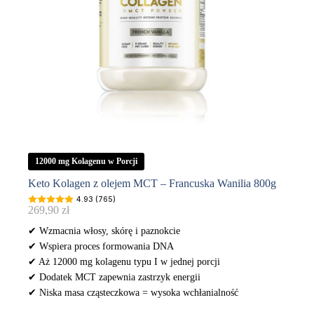
12000 mg Kolagenu w Porcji
Keto Kolagen z olejem MCT – Francuska Wanilia 800g
4.93 (765)
269,90
zł
✔ Wzmacnia włosy, skórę i paznokcie
✔ Wspiera proces formowania DNA
✔ Aż 12000 mg kolagenu typu I w jednej porcji
✔ Dodatek MCT zapewnia zastrzyk energii
✔ Niska masa cząsteczkowa = wysoka wchłanialność