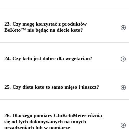
23. Czy mogę korzystać z produktów
BeKeto™ nie będąc na diecie keto?
24. Czy keto jest dobre dla wegetarian?
diety keto wege
25. Czy dieta keto to samo mięso i tłuszcz?
rodzajach diety ketogenicznej
26. Dlaczego pomiary GluKetoMeter różnią
się od tych dokonywanych na innych
urządzeniach lub w pomiarze