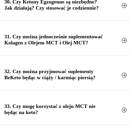
30. Czy Ketony Egzogenne są niezbędne?
Kawy lub herbaty:
Stanowi dodatkowy zastrzyk energii
Keto Burn
Jak działają? Czy stosować je codziennie?
Koktajli, smoothie i jogurty:
Wzbogaca je w zdrowe tłuszcze
Dressingów i zup:
Zwiększa uczucie sytości
Elektrolity Ketolytes
31. Czy można jednocześnie suplementować
Kolagen z Olejem MCT i Olej MCT?
Czy trzeba stosować codziennie?
32. Czy można przyjmować suplementy
BeKeto będąc w ciąży / karmiąc piersią?
33. Czy mogę korzystać z oleju MCT nie
będąc na keto?
TAK!