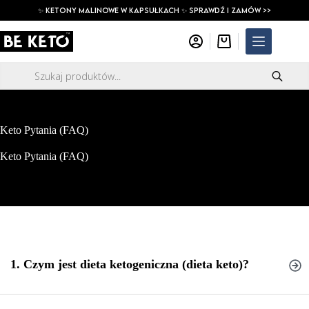
Przejdź
✨ ketony malinowe w kapsułkach ✨ SPRAWDŹ I ZAMÓW >>
do
treści
Koszyk
Wyszukiwarka
produktów
Keto Pytania (FAQ)
Keto Pytania (FAQ)
1. Czym jest dieta ketogeniczna (dieta keto)?