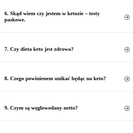
6. Skąd wiem czy jestem w ketozie – testy
paskowe.
testy paskowe
7. Czy dieta keto jest zdrowa?
8. Czego powinienem unikać będąc na keto?
9. Czym są węglowodany netto?
diety ketogenicznej