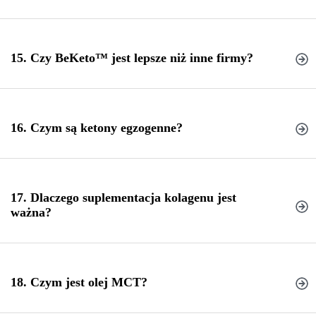
15. Czy BeKeto™ jest lepsze niż inne firmy?
Jeżeli jednak nie dasz rady i nie opanujesz się, pamiętaj
o ketonach egzogennych , weź porcję przed i bezpośrednio po
cheat meal’u
16. Czym są ketony egzogenne?
keto grypy
17. Dlaczego suplementacja kolagenu jest
ważna?
keto i nie możesz schudnąć
18. Czym jest olej MCT?