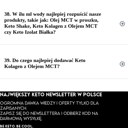
38. W ilu ml wody najlepiej rozpuścić nasze
Dokładny adres:
produkty, takie jak: Olej MCT w proszku,
Keto Shake, Keto Kolagen z Olejem MCT
czy Keto Izolat Białka?
39. Do czego najlepiej dodawać Keto
Kolagen z Olejem MCT?
NAJWIĘKSZY KETO NEWSLETTER W POLSCE
Ogromna dawka wiedzy i oferty tylko dla
Smoothie i koktajle:
zapisanych.
ZAPISZ SIĘ DO NEWSLETTERA I ODBIERZ KOD NA
DARMOWĄ WYSYŁKĘ.
Kawy i herbaty:
BE KETO. BE COOL.