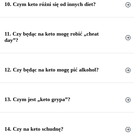
10. Czym keto różni się od innych diet?
diecie keto dla początkujących
11. Czy będąc na keto mogę robić „cheat
day”?
12. Czy będąc na keto mogę pić alkohol?
keto, a innymi
cheat day na keto
dietami niskowęglowodanowymi
13. Czym jest „keto grypa”?
alkohole na keto
14. Czy na keto schudnę?