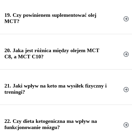
19. Czy powinienem suplementować olej
MCT?
ketonów egzogennych
Olej MCT
20. Jaka jest różnica między olejem MCT
C8, a MCT C10?
Kolagenu z
dodatkiem oleju MCT
21. Jaki wpływ na keto ma wysiłek fizyczny i
treningi?
Olej MCT C8
22. Czy dieta ketogeniczna ma wpływ na
funkcjonowanie mózgu?