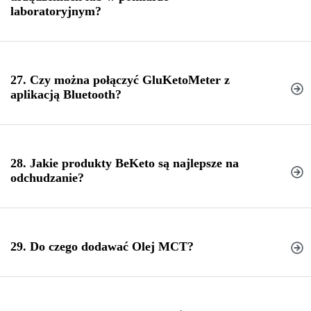
laboratoryjnym?
co jeść na keto
,
27. Czy można połączyć GluKetoMeter z
aplikacją Bluetooth?
28. Jakie produkty BeKeto są najlepsze na
odchudzanie?
29. Do czego dodawać Olej MCT?
Ketony egzogenne
Olej MCT