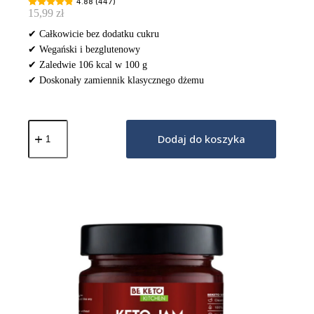
4.88 (447)
15,99
zł
✔ Całkowicie bez dodatku cukru
✔ Wegański i bezglutenowy
✔ Zaledwie 106 kcal w 100 g
✔ Doskonały zamiennik klasycznego dżemu
ilość
Keto
Dodaj do koszyka
Dżem™
Bardzo
Truskawkowy
200g