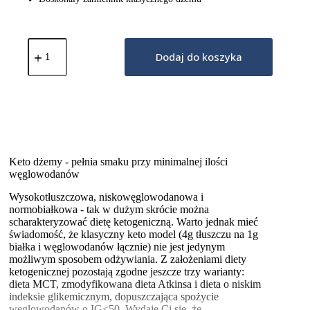
ilość
Keto
Dodaj do koszyka
Dżem™
Super
Malina
200g
Keto dżemy - pełnia smaku przy minimalnej ilości
węglowodanów
Wysokotłuszczowa, niskowęglowodanowa i
normobiałkowa - tak w dużym skrócie można
scharakteryzować dietę ketogeniczną. Warto jednak mieć
świadomość, że klasyczny keto model (4g tłuszczu na 1g
białka i węglowodanów łącznie) nie jest jedynym
możliwym sposobem odżywiania. Z założeniami diety
ketogenicznej pozostają zgodne jeszcze trzy warianty:
dieta MCT, zmodyfikowana dieta Atkinsa i dieta o niskim
indeksie glikemicznym, dopuszczająca spożycie
węglowodanów o IG<50. Wydaje Ci się, że