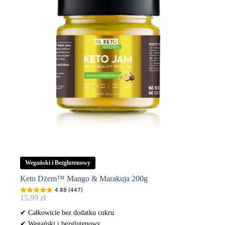
Wegański i Bezglutenowy
Keto Dżem™ Mango & Marakuja 200g
4.88 (447)
15,99
zł
✔ Całkowicie bez dodatku cukru
✔ Wegański i bezglutenowy