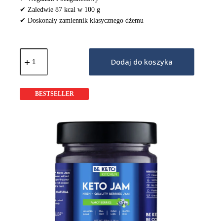
✔ Zaledwie 87 kcal w 100 g
✔ Doskonały zamiennik klasycznego dżemu
ilość
Keto
Dodaj do koszyka
Dżem™
Mango
&
Marakuja
BESTSELLER
200g