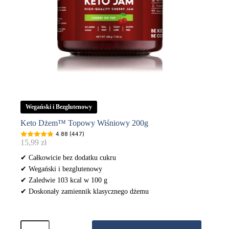
Wegański i Bezglutenowy
Keto Dżem™ Topowy Wiśniowy 200g
4.88 (447)
15,99
zł
✔ Całkowicie bez dodatku cukru
✔ Wegański i bezglutenowy
✔ Zaledwie 103 kcal w 100 g
✔ Doskonały zamiennik klasycznego dżemu
ilość