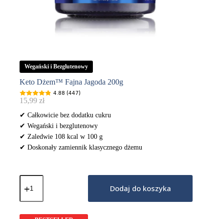
Wegański i Bezglutenowy
Keto Dżem™ Fajna Jagoda 200g
4.88 (447)
15,99
zł
✔ Całkowicie bez dodatku cukru
✔ Wegański i bezglutenowy
✔ Zaledwie 108 kcal w 100 g
✔ Doskonały zamiennik klasycznego dżemu
ilość
Keto
Dodaj do koszyka
Dżem™
Fajna
Jagoda