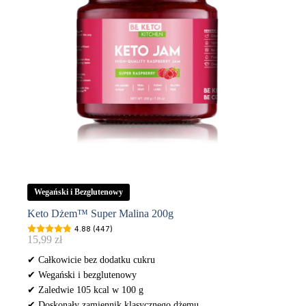
Wegański i Bezglutenowy
Keto Dżem™ Super Malina 200g
4.88 (447)
15,99
zł
✔ Całkowicie bez dodatku cukru
✔ Wegański i bezglutenowy
✔ Zaledwie 105 kcal w 100 g
✔ Doskonały zamiennik klasycznego dżemu