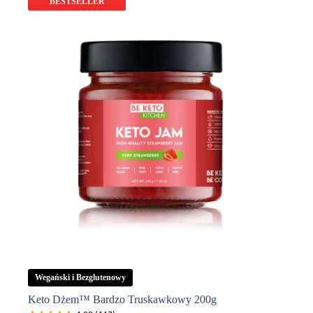
200g
BESTSELLER
Wegański i Bezglutenowy
Keto Dżem™ Bardzo Truskawkowy 200g