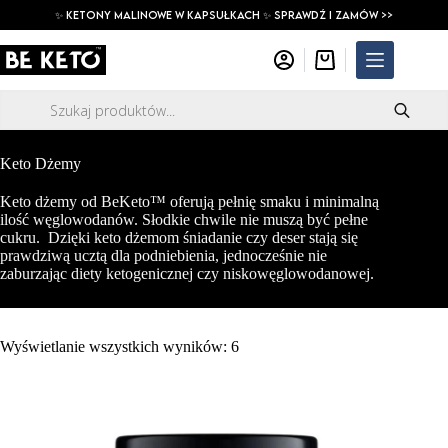
Przejdź
✨ ketony malinowe w kapsułkach ✨ SPRAWDŹ I ZAMÓW >>
do
treści
Koszyk
Wyszukiwarka
produktów
Keto Dżemy
Keto dżemy od BeKeto™ oferują pełnię smaku i minimalną
ilość węglowodanów. Słodkie chwile nie muszą być pełne
cukru. Dzięki keto dżemom śniadanie czy deser stają się
prawdziwą ucztą dla podniebienia, jednocześnie nie
zaburzając diety ketogenicznej czy niskowęglowodanowej.
Wyświetlanie wszystkich wyników: 6