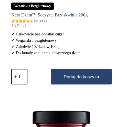
Wegański i Bezglutenowy
Keto Dżem™ Soczysta Brzoskwinia 200g
4.88 (447)
15,99
zł
✔ Całkowicie bez dodatku cukru
✔ Wegański i bezglutenowy
✔ Zaledwie 107 kcal w 100 g
✔ Doskonały zamiennik klasycznego dżemu
ilość
Keto
Dodaj do koszyka
Dżem™
Soczysta
Brzoskwinia
200g