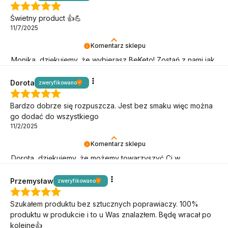
Świetny product 👍️💪
11/7/2025
Komentarz sklepu
Monika, dziękujemy, że wybierasz BeKeto! Zostań z nami jak
najdłużej, kontynuujmy keto przygodę!
Dorota
zweryfikowano
Bardzo dobrze się rozpuszcza. Jest bez smaku więc można
go dodać do wszystkiego
11/2/2025
Komentarz sklepu
Dorota, dziękujemy, że możemy towarzyszyć Ci w
niskowęglowodanowym stylu życia!
Przemysław
zweryfikowano
Szukałem produktu bez sztucznych poprawiaczy. 100%
produktu w produkcie i to u Was znalazłem. Będę wracał po
kolejne👍️