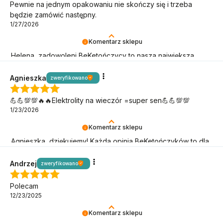
Pewnie na jednym opakowaniu nie skończy się i trzeba
będzie zamówić następny.
1/27/2026
Komentarz sklepu
Helena, zadowoleni BeKetończycy to nasza największa
radość! Dziękujemy, że jesteś.
Agnieszka
zweryfikowano
💪💪💯💯🔥🔥Elektrolity na wieczór =super sen💪💪💯💯
1/23/2026
Komentarz sklepu
Agnieszka, dziękujemy! Każda opinia BeKetończyków to dla
nas sygnał, że idziemy w dobrą stronę!
Andrzej
zweryfikowano
Polecam
12/23/2025
Komentarz sklepu