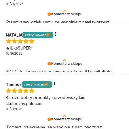
10/21/2025
Komentarz sklepu
Przemysław, dziękujemy, że wspólnie z nami tworzysz
niepowtarzalną armię BeKetończyków!
NATALIA
zweryfikowano
🔥💪🤝SUPER!!!
10/9/2025
Komentarz sklepu
NATALIA, cudownie móc tworzyć z Tobą #TeamBeKeto!
Dziękujemy, że jesteś!
Tomasz
zweryfikowano
Bardzo dobry produkty i przedewszytkim
skuteczny.polecam.
10/7/2025
Komentarz sklepu
Tomasz, dziękujemy, że wspólnie z nami tworzysz