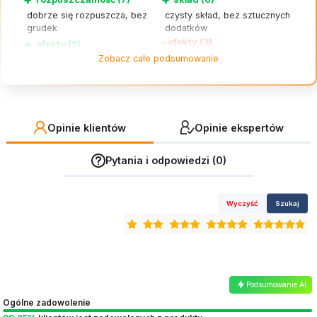
dobrze się rozpuszcza, bez
czysty skład, bez sztucznych
grudek
dodatków
+
–
efekty (3)
efekty (5)
efekty nieodczuwalne po
Zobacz całe podsumowanie
poprawa stanu skóry,
krótkim stosowaniu
paznokci i stawów
Opinie klientów
Opinie ekspertów
Pytania i odpowiedzi (0)
Wyczyść
Szukaj
Podsumowanie AI
Ogólne zadowolenie