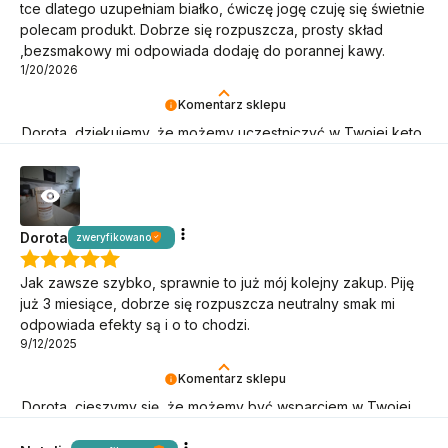
tce dlatego uzupełniam białko, ćwiczę jogę czuję się świetnie
polecam produkt. Dobrze się rozpuszcza, prosty skład
,bezsmakowy mi odpowiada dodaję do porannej kawy.
1/20/2026
Komentarz sklepu
Dorota, dziękujemy, że możemy uczestniczyć w Twojej keto
przygodzie! Oby trwała jak najdłużej!
Dorota
zweryfikowano
Jak zawsze szybko, sprawnie to już mój kolejny zakup. Piję
już 3 miesiące, dobrze się rozpuszcza neutralny smak mi
odpowiada efekty są i o to chodzi.
9/12/2025
Komentarz sklepu
Dorota, cieszymy się, że możemy być wsparciem w Twojej
keto misji!