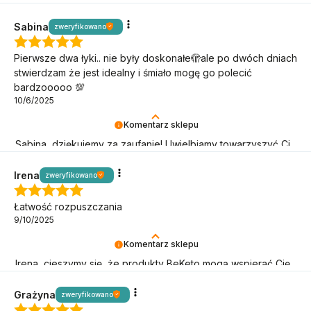
niepowtarzalną armię BeKetończyków!
Sabina
zweryfikowano
Pierwsze dwa łyki.. nie były doskonałe🫣ale po dwóch dniach
stwierdzam że jest idealny i śmiało mogę go polecić
bardzooooo 💯
10/6/2025
Komentarz sklepu
Sabina, dziękujemy za zaufanie! Uwielbiamy towarzyszyć Ci
w keto podróży.
Irena
zweryfikowano
Łatwość rozpuszczania
9/10/2025
Komentarz sklepu
Irena, cieszymy się, że produkty BeKeto mogą wspierać Cię
w keto podróży!
Grażyna
zweryfikowano