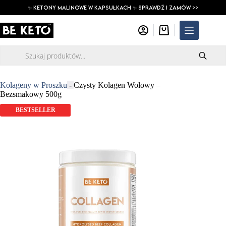
Przejdź
✨ ketony malinowe w kapsułkach ✨ SPRAWDŹ I ZAMÓW >>
do
treści
Koszyk
Wyszukiwarka
produktów
Kolageny w Proszku
-
Czysty Kolagen Wołowy –
Bezsmakowy 500g
BESTSELLER