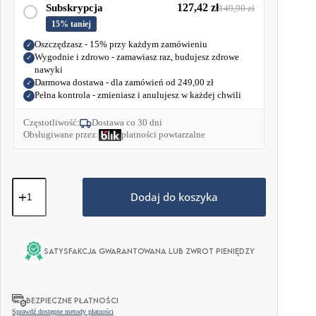
127,42
zł
Subskrypcja
149,90
zł
15% taniej
Oszczędzasz - 15% przy każdym zamówieniu
✓
Wygodnie i zdrowo - zamawiasz raz, budujesz zdrowe
✓
nawyki
Darmowa dostawa - dla zamówień od
249,00
zł
✓
Pełna kontrola - zmieniasz i anulujesz w każdej chwili
✓
Częstotliwość:
Dostawa co 30 dni
Obsługiwane przez:
płatności powtarzalne
ilość
Czysty
Dodaj do koszyka
Kolagen
Wołowy
–
Bezsmakowy
Satysfakcja gwarantowana lub zwrot pieniędzy
500g
BEZPIECZNE PŁATNOŚCI
Sprawdź dostępne metody płatności