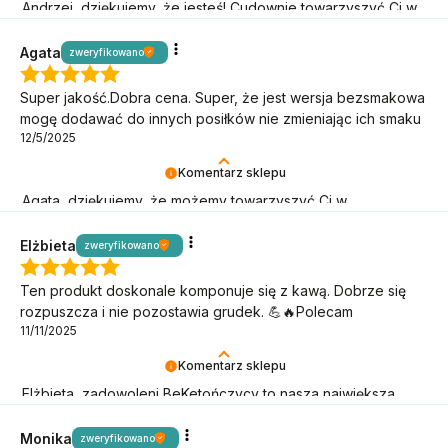
Andrzej, dziękujemy, że jesteś! Cudownie towarzyszyć Ci w
keto przygodzie.
Agata
zweryfikowano
Super jakość.Dobra cena. Super, że jest wersja bezsmakowa
mogę dodawać do innych posiłków nie zmieniając ich smaku
12/5/2025
Komentarz sklepu
Agata, dziękujemy, że możemy towarzyszyć Ci w
niskowęglowodanowym stylu życia!
Elżbieta
zweryfikowano
Ten produkt doskonale komponuje się z kawą. Dobrze się
rozpuszcza i nie pozostawia grudek. 💪🔥Polecam
11/11/2025
Komentarz sklepu
Elżbieta, zadowoleni BeKetończycy to nasza największa
radość! Dziękujemy, że jesteś.
Monika
zweryfikowano