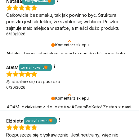
Natalia
zweryfikowano
Całkowicie bez smaku, tak jak powinno być. Struktura
proszku jest tak lekka, że szybko się wchłania. Puszka
zajmuje mało miejsca w szafce, a mieści dużo produktu.
6/30/2026
Komentarz sklepu
Natalia, Twoja satysfakcja napędza nas do dalszego keto
działania! Dziękujemy, że jesteś!
ADAM
zweryfikowano
💪 idealnie się rozpuszcza
6/30/2026
Komentarz sklepu
ADAM, dziękujemy, że jesteś w #TeamBeKeto! Zostań z nami
jak najdłużej!
Elżbieta
zweryfikowano
Rozpuszcza się błyskawicznie. Jest neutralny, więc nie