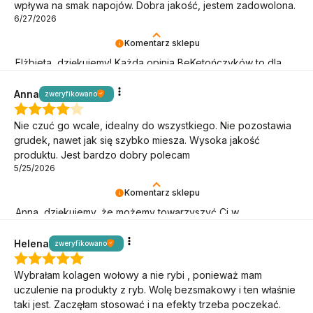
wpływa na smak napojów. Dobra jakość, jestem zadowolona.
6/27/2026
Komentarz sklepu
Elżbieta, dziękujemy! Każda opinia BeKetończyków to dla
nas sygnał, że idziemy w dobrą stronę!
Anna
zweryfikowano
Nie czuć go wcale, idealny do wszystkiego. Nie pozostawia
grudek, nawet jak się szybko miesza. Wysoka jakość
produktu. Jest bardzo dobry polecam
5/25/2026
Komentarz sklepu
Anna, dziękujemy, że możemy towarzyszyć Ci w
niskowęglowodanowym stylu życia!
Helena
zweryfikowano
Wybrałam kolagen wołowy a nie rybi , ponieważ mam
uczulenie na produkty z ryb. Wolę bezsmakowy i ten właśnie
taki jest. Zaczęłam stosować i na efekty trzeba poczekać.