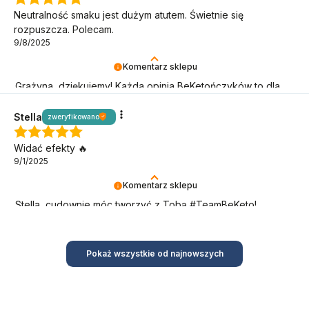
Neutralność smaku jest dużym atutem. Świetnie się
rozpuszcza. Polecam.
9/8/2025
Komentarz sklepu
Grażyna, dziękujemy! Każda opinia BeKetończyków to dla
nas sygnał, że idziemy w dobrą stronę!
Stella
zweryfikowano
Widać efekty 🔥
9/1/2025
Komentarz sklepu
Stella, cudownie móc tworzyć z Tobą #TeamBeKeto!
Dziękujemy, że jesteś!
Pokaż wszystkie od najnowszych