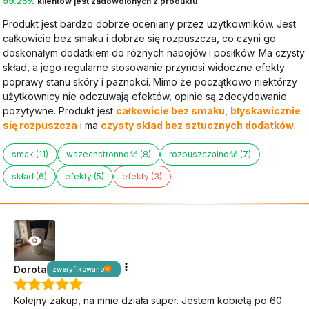
99.25%
klientów jest zadowolonych z produktu
Produkt jest bardzo dobrze oceniany przez użytkowników. Jest
całkowicie bez smaku i dobrze się rozpuszcza, co czyni go
doskonałym dodatkiem do różnych napojów i posiłków. Ma czysty
skład, a jego regularne stosowanie przynosi widoczne efekty
poprawy stanu skóry i paznokci. Mimo że początkowo niektórzy
użytkownicy nie odczuwają efektów, opinie są zdecydowanie
pozytywne. Produkt jest
całkowicie bez smaku
,
błyskawicznie
się rozpuszcza
i ma
czysty skład bez sztucznych dodatków
.
smak (11)
wszechstronność (8)
rozpuszczalność (7)
skład (6)
efekty (5)
efekty (3)
Dorota
zweryfikowano
Kolejny zakup, na mnie działa super. Jestem kobietą po 60