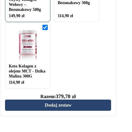
Bezsmakowy 300g
Wołowy –
Bezsmakowy 500g
149,90
zł
114,90
zł
Keto
Kolagen
z
olejem
MCT
-
Dzika
Malina
300G
Keto Kolagen z
olejem MCT - Dzika
Malina 300G
114,90
zł
379,70
zł
Razem:
Dodaj zestaw