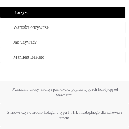
Korzyści
Wartości odżywcze
Jak używać?
Manifest BeKeto
Wzmacnia włosy, skórę i paznokcie, poprawiając ich kondycję od
wewnątrz.
Stanowi czyste źródło kolagenu typu I i III, niezbędnego dla zdrowia i
urody.