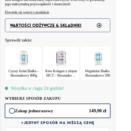
jego maksymalną przyswajalność i skuteczność.
Dowiedz się więcej o produkcie
Czysty Kolagen Wołowy to wszechstronny suplement, który doskonale
wspiera zarówno zdrowie, jak i codzienny styl życia. Dzięki czystej,
WARTOŚCI ODŻYWCZE & SKŁADNIKI
bezsmakowej formule możesz łatwo włączyć go do swoich ulubionych
napojów, koktajli lub dań, nie zmieniając ich smaku ani konsystencji.
Sprawdź także:
To nie tylko kolagen – to codzienne wsparcie Twojej aktywności,
regeneracji i naturalnego piękna. Produkt został stworzony z myślą o
osobach, które cenią sobie prostotę i skuteczność. Idealny zarówno dla tych,
którzy dbają o swoje stawy i kości, jak i tych, którzy pragną wzmocnić
Czysty Izolat Białka –
Keto Kolagen z olejem
Wegańskie Białko –
włosy, skórę i paznokcie.
Bezsmakowy 800g
MCT – Bezsmakowy
Bezsmakowe 500g
300g
Zalety niskiej masy cząsteczkowej? Maksymalna biodostępność – kolagen
Wysyłka w ciągu 24 godzin!
wnika dokładnie tam, gdzie jest najbardziej potrzebny.
WYBIERZ SPOSÓB ZAKUPU
149,90
zł
Zakup jednorazowy
✦
JEDYNY SPOSÓB NA NIŻSZĄ CENĘ