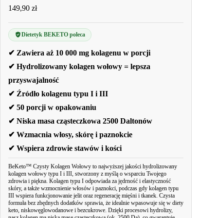
149,90
zł
Dietetyk BEKETO poleca
✔ Zawiera aż 10 000 mg kolagenu w porcji
✔ Hydrolizowany kolagen wołowy = lepsza
przyswajalność
✔ Źródło kolagenu typu I i III
✔ 50 porcji w opakowaniu
✔ Niska masa cząsteczkowa 2500 Daltonów
✔ Wzmacnia włosy, skórę i paznokcie
✔ Wspiera zdrowie stawów i kości
BeKeto™ Czysty Kolagen Wołowy to najwyższej jakości hydrolizowany
kolagen wołowy typu I i III, stworzony z myślą o wsparciu Twojego
zdrowia i piękna. Kolagen typu I odpowiada za jędrność i elastyczność
skóry, a także wzmocnienie włosów i paznokci, podczas gdy kolagen typu
III wspiera funkcjonowanie jelit oraz regenerację mięśni i tkanek. Czysta
formuła bez zbędnych dodatków sprawia, że idealnie wpasowuje się w diety
keto, niskowęglowodanowe i bezcukrowe. Dzięki procesowi hydrolizy,
nasz kolagen ma niską masę cząsteczkową (ok. 2500 Da), co gwarantuje