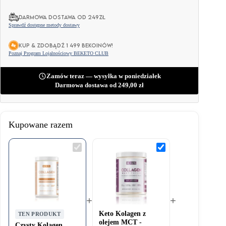
DARMOWA DOSTAWA OD 249ZŁ
Sprawdź dostępne metody dostawy
KUP & ZDOBĄDŹ 1 499 BEKOINÓW!
Poznaj Program Lojalnościowy BEKETO CLUB
Zamów teraz — wysyłka w poniedziałek
Darmowa dostawa od
249,00
zł
Kupowane razem
Czysty
Keto
Kolagen
Kolagen
Wołowy
z
–
olejem
Bezsmakowy
MCT
500g
-
Bezsmakowy
300g
+
+
Keto Kolagen z
TEN PRODUKT
olejem MCT -
Czysty Kolagen