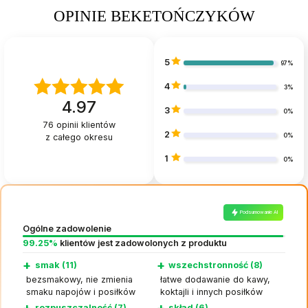
OPINIE BEKETOŃCZYKÓW
5
97%
4
3%
4.97
3
0%
76
opinii klientów
2
z całego okresu
0%
1
0%
Podsumowanie AI
Ogólne zadowolenie
99.25%
klientów jest zadowolonych z produktu
+
+
smak (11)
wszechstronność (8)
bezsmakowy, nie zmienia
łatwe dodawanie do kawy,
smaku napojów i posiłków
koktajli i innych posiłków
+
+
rozpuszczalność (7)
skład (6)