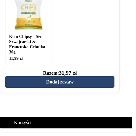
Chipsy
-
Ser
Szwajcarski
&
Francuska
Cebulka
30g
Keto Chipsy - Ser
Szwajcarski &
Francuska Cebulka
30g
11,99
zł
31,97
zł
Razem:
Dodaj zestaw
Korzyści