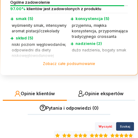
Ogólne zadowolenie
97.00%
klientów jest zadowolonych z produktu
+
+
smak (5)
konsystencja (5)
wyśmienity smak, intensywny
przyjemna, miękka
aromat pistacji/czekolady
konsystencja, przypominająca
tradycyjnego croissanta
+
skład (5)
+
nadzienie (2)
niski poziom węglowodanów,
odpowiedni dla diety
dużo nadzienia, bogaty smak
niskowęglowodanowej
+
świeżość (2)
Zobacz całe podsumowanie
dobrze utrzymuje się przez
kilka dni
Opinie klientów
Opinie ekspertów
Pytania i odpowiedzi (0)
Wyczyść
Szukaj