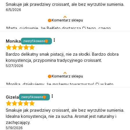
Smakuje jak prawdziwy croissant, ale bez wyrzutów sumienia.
6/5/2026
Komentarz sklepu
Marta, cudownie, że BeKeto dostarcza Ci tego, czego
potrzebujesz! Dziękujemy, że jesteś.
Monika
zweryfikowano
Bardzo delikatny smak pistacji, nie za słodki. Bardzo dobra
konsystencja, przypomina tradycyjnego croissant.
5/27/2026
Komentarz sklepu
Monika, dziękujemy, że możemy towarzyszyć Ci w keto
podróży! Jesteśmy tu dla Ciebie.
Gizela
zweryfikowano
Smakuje jak prawdziwy croissant, ale bez wyrzutów sumienia.
Idealna konsystencja, nie za sucha. Aromat jest naturalny i
zachęcający.
5/19/2026