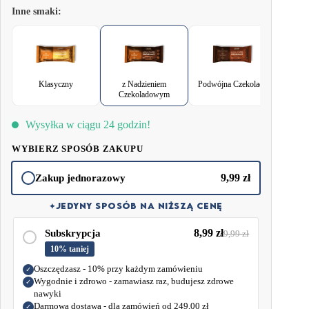
podczas intensywnego dnia.
Inne smaki:
Zawiera aż o 85% mniej węglowodanów niż tradycyjne croissanty,
doskonale wpisując się w diety keto i low-carb. Dzięki temu możesz
delektować się ulubioną przekąską bez obawy o nadmiar cukru. A bogactwo
błonnika zapewnia długotrwałe uczucie sytości i wspiera zdrowe trawienie,
Klasyczny
z Nadzieniem
Podwójna Czekolada
Wyśmie
dodając wartości odżywczych.
Czekoladowym
Co więcej, BeKeto Croissant jest doskonałym źródłem białka, dostarczając
Wysyłka w ciągu 24 godzin!
o 120% więcej tego cennego składnika niż tradycyjne wypieki. To oznacza,
że wspiera budowę mięśni i utrzymanie pełni energii przez dłuższy czas.
WYBIERZ SPOSÓB ZAKUPU
Dodatkowo, nasz produkt wyróżnia się brakiem oleju palmowego, oferując
9,99
zł
zdrowe tłuszcze niezbędne dla Twojego organizmu.
Zakup jednorazowy
✦
JEDYNY SPOSÓB NA NIŻSZĄ CENĘ
8,99
zł
Subskrypcja
9,99
zł
10% taniej
Oszczędzasz - 10% przy każdym zamówieniu
✓
Wygodnie i zdrowo - zamawiasz raz, budujesz zdrowe
✓
nawyki
Darmowa dostawa - dla zamówień od
249,00
zł
✓