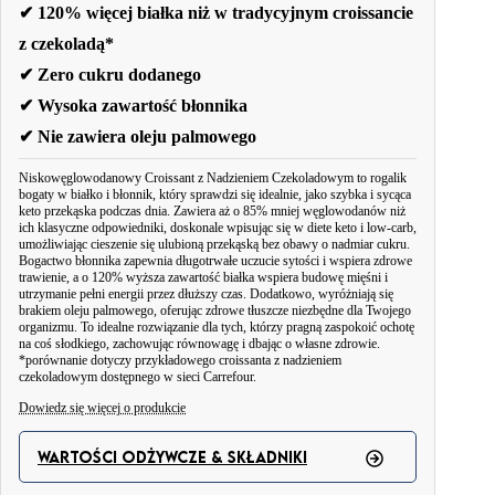
✔ 120% więcej białka niż w tradycyjnym croissancie
z czekoladą*
✔ Zero cukru dodanego
✔ Wysoka zawartość błonnika
✔ Nie zawiera oleju palmowego
Niskowęglowodanowy Croissant z Nadzieniem Czekoladowym to rogalik
bogaty w białko i błonnik, który sprawdzi się idealnie, jako szybka i sycąca
keto przekąska podczas dnia. Zawiera aż o 85% mniej węglowodanów niż
ich klasyczne odpowiedniki, doskonale wpisując się w diete keto i low-carb,
umożliwiając cieszenie się ulubioną przekąską bez obawy o nadmiar cukru.
Bogactwo błonnika zapewnia długotrwałe uczucie sytości i wspiera zdrowe
trawienie, a o 120% wyższa zawartość białka wspiera budowę mięśni i
utrzymanie pełni energii przez dłuższy czas. Dodatkowo, wyróżniają się
brakiem oleju palmowego, oferując zdrowe tłuszcze niezbędne dla Twojego
organizmu. To idealne rozwiązanie dla tych, którzy pragną zaspokoić ochotę
na coś słodkiego, zachowując równowagę i dbając o własne zdrowie.
*porównanie dotyczy przykładowego croissanta z nadzieniem
czekoladowym dostępnego w sieci Carrefour.
Dowiedz się więcej o produkcie
Ciesz się smakiem Niskowęglowodanowego Croissanta z nadzieniem
czekoladowym. To rogalik bogaty w białko i błonnik, idealny nie tylko na
WARTOŚCI ODŻYWCZE & SKŁADNIKI
śniadanie czy podwieczorek, ale także jako szybka i sycąca przekąska