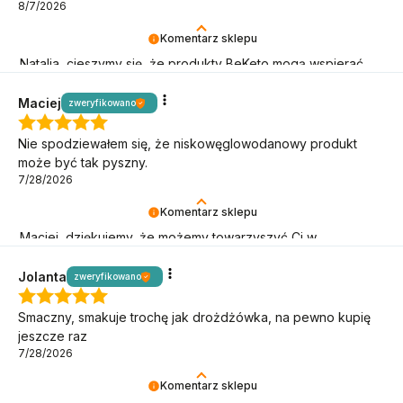
8/7/2026
Komentarz sklepu
Natalia, cieszymy się, że produkty BeKeto mogą wspierać
Cię w keto podróży!
Maciej
zweryfikowano
Nie spodziewałem się, że niskowęglowodanowy produkt
może być tak pyszny.
7/28/2026
Komentarz sklepu
Maciej, dziękujemy, że możemy towarzyszyć Ci w
niskowęglowodanowym stylu życia!
Jolanta
zweryfikowano
Smaczny, smakuje trochę jak drożdżówka, na pewno kupię
jeszcze raz
7/28/2026
Komentarz sklepu