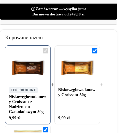
Zamów teraz — wysyłka jutro
Darmowa dostawa od
249,00
zł
Kupowane razem
Niskowęglowodanowy
Niskowęglowodan
Croissant
Croissant
z
50g
Nadzieniem
Czekoladowym
50g
+
+
Niskowęglowodanow
TEN PRODUKT
y Croissant 50g
Niskowęglowodanow
y Croissant z
Nadzieniem
Czekoladowym 50g
9,99
zł
9,99
zł
Keto