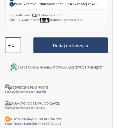
Pełna kontrola - zmieniasz i anulujesz w każdej chwili
✓
Częstotliwość:
Dostawa co 30 dni
Obsługiwane przez:
płatności powtarzalne
ilość
Niskowęglowodanowy
Dodaj do koszyka
Croissant
z
Nadzieniem
Czekoladowym
Satysfakcja gwarantowana lub zwrot pieniędzy
50g
BEZPIECZNE PŁATNOŚCI
Sprawdź dostępne metody płatności
DARMOWA DOSTAWA OD 249ZŁ
Sprawdź dostępne metody dostawy
KUP & ZDOBĄDŹ 100 BEKOINÓW!
Poznaj Program Lojalnościowy BEKETO CLUB