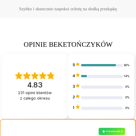
Szybko i skutecznie zaspokoi ochotę na słodką przekąskę
OPINIE BEKETOŃCZYKÓW
5
85%
4
14%
4.83
3
0%
231
opinii klientów
2
z całego okresu
0%
1
0%
Podsumowanie AI