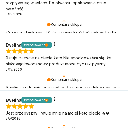
rozpływa się w ustach. Po otwarciu opakowania czuć
świeżość.
5/18/2026
Komentarz sklepu
Grażyna, dziękujemy! Każda opinia BeKetończyków to dla
nas sygnał, że idziemy w dobrą stronę!
Ewelina
zweryfikowano
Ratuje mi życie na diecie keto Nie spodziewałam się, że
niskowęglowodanowy produkt może być tak pyszny.
5/15/2026
Komentarz sklepu
Ewelina, cudownie przeczytać, że nasze produkty pomagają
Ci w keto wyzwaniach!
Ewelina
zweryfikowano
Jest przepyszny i ratuje mnie na mojej keto diecie 🔥❤️
5/5/2026