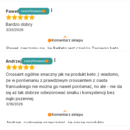
motywacji – dziękujemy, że jesteś!
Paweł
zweryfikowano
Bardzo dobry
3/20/2026
Komentarz sklepu
Paweł, cieszymy się, że BeKeto jest częścią Twojego keto
stylu życia!
Andrzej
zweryfikowano
Crossaint ogólnie smaczny jak na produkt keto ;) wiadomo,
że w porównaniu z prawdziwym crossaintem z ciasta
francuskiego nie można go nawet porównać, no ale - nie da
się aż tak dobrze odwzorować smaku i konsystencji bez
mąki pszennej
3/16/2026
Komentarz sklepu
Andrzej, cudownie przeczytać, że nasze produkty
pomagają Ci w keto wyzwaniach!