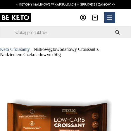
Przejdź
✨ ketony malinowe w kapsułkach ✨ SPRAWDŹ I ZAMÓW >>
do
treści
Koszyk
Wyszukiwarka
produktów
Keto Croissanty
-
Niskowęglowodanowy Croissant z
Nadzieniem Czekoladowym 50g