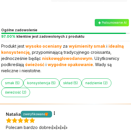
Podsumowanie AI
Ogólne zadowolenie
97.00%
klientów jest zadowolonych z produktu
Produkt jest
wysoko oceniany
za
wyśmienity smak
i
idealną
konsystencję
, przypominającą tradycyjnego croissanta,
jednocześnie będąc
niskowęglowodanowym
. Użytkownicy
podkreślają
świeżość
i
wygodne opakowanie
. Wady są
nieliczne i nieistotne.
smak (5)
konsystencja (5)
skład (5)
nadzienie (2)
świeżość (2)
Natalia
zweryfikowano
Polecam bardzo dobre👍️👍️👍️👍️