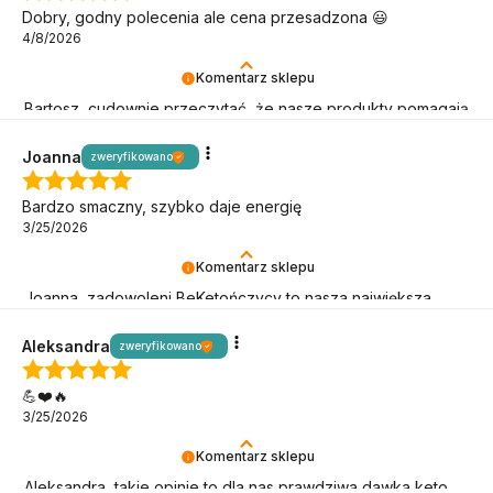
Dobry, godny polecenia ale cena przesadzona 😃
4/8/2026
Komentarz sklepu
Bartosz, cudownie przeczytać, że nasze produkty pomagają
Ci w keto wyzwaniach!
Joanna
zweryfikowano
Bardzo smaczny, szybko daje energię
3/25/2026
Komentarz sklepu
Joanna, zadowoleni BeKetończycy to nasza największa
radość! Dziękujemy, że jesteś.
Aleksandra
zweryfikowano
💪❤️🔥
3/25/2026
Komentarz sklepu
Aleksandra, takie opinie to dla nas prawdziwa dawka keto