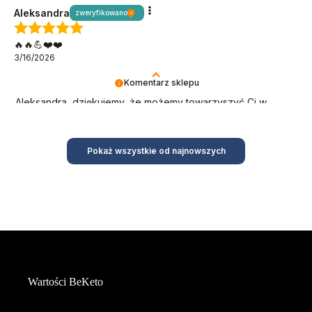
Aleksandra
zweryfikowano
🔥🔥💪❤️❤️
3/16/2026
Komentarz sklepu
Aleksandra, dziękujemy, że możemy towarzyszyć Ci w
niskowęglowodanowym stylu życia!
Pokaż wszystkie od najnowszych
Wartości BeKeto