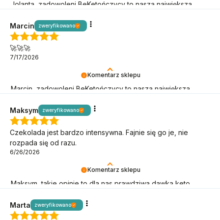
Jolanta, zadowoleni BeKetończycy to nasza największa
radość! Dziękujemy, że jesteś.
Marcin
zweryfikowano
🚀🚀🚀
7/17/2026
Komentarz sklepu
Marcin, zadowoleni BeKetończycy to nasza największa
radość! Dziękujemy, że jesteś.
Maksym
zweryfikowano
Czekolada jest bardzo intensywna. Fajnie się go je, nie
rozpada się od razu.
6/26/2026
Komentarz sklepu
Maksym, takie opinie to dla nas prawdziwa dawka keto
motywacji – dziękujemy, że jesteś!
Marta
zweryfikowano