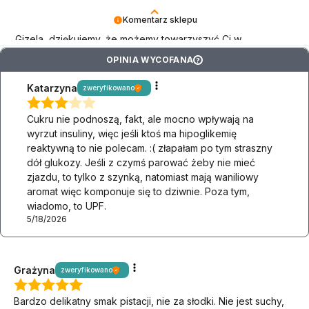
Komentarz sklepu
Gizela, dziękujemy, że możemy towarzyszyć Ci w
niskowęglowodanowym stylu życia!
OPINIA WYCOFANA
?
Katarzyna
zweryfikowano
Cukru nie podnoszą, fakt, ale mocno wpływają na
wyrzut insuliny, więc jeśli ktoś ma hipoglikemię
reaktywną to nie polecam. :( złapałam po tym straszny
dół glukozy. Jeśli z czymś parować żeby nie mieć
zjazdu, to tylko z szynką, natomiast mają waniliowy
aromat więc komponuje się to dziwnie. Poza tym,
wiadomo, to UPF.
5/18/2026
Grażyna
zweryfikowano
Bardzo delikatny smak pistacji, nie za słodki. Nie jest suchy,