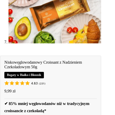
Niskowęglowodanowy Croissant z Nadzieniem
Czekoladowym 50g
Bogaty w Białko i Błonnik
4.83
(
231
)
9,99
zł
✔ 85% mniej węglowodanów niż w tradycyjnym
croissancie z czekoladą*