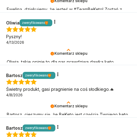
Komentarz sklepu
Ewelina, dziękujemy, że jesteś w #TeamBeKeto! Zostań z
nami jak najdłużej!
Oliwia
zweryfikowano
Pyszny!
4/13/2026
Komentarz sklepu
Oliwia, takie opinie to dla nas prawdziwa dawka keto
motywacji – dziękujemy, że jesteś!
Bartosz
zweryfikowano
Świetny produkt, gasi pragnienie na coś słodkiego.🔥
4/8/2026
Komentarz sklepu
Bartosz, cieszymy się, że BeKeto jest częścią Twojego keto
stylu życia!
Bartosz
zweryfikowano