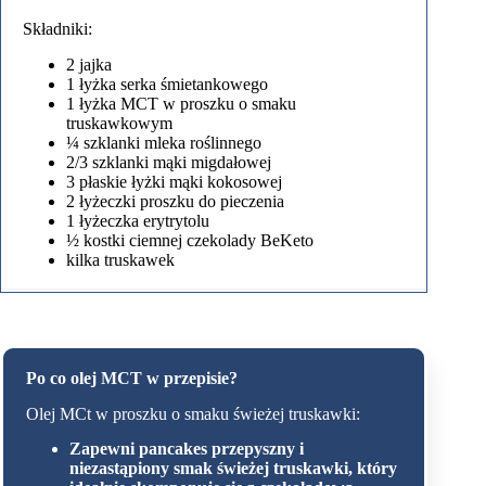
Składniki:
2 jajka
1 łyżka serka śmietankowego
1 łyżka MCT w proszku o smaku
truskawkowym
¼ szklanki mleka roślinnego
2/3 szklanki mąki migdałowej
3 płaskie łyżki mąki kokosowej
2 łyżeczki proszku do pieczenia
1 łyżeczka erytrytolu
½ kostki ciemnej czekolady BeKeto
kilka truskawek
Po co olej MCT w przepisie?
Olej MCt w proszku o smaku świeżej truskawki:
Zapewni pancakes przepyszny i
niezastąpiony smak świeżej truskawki, który