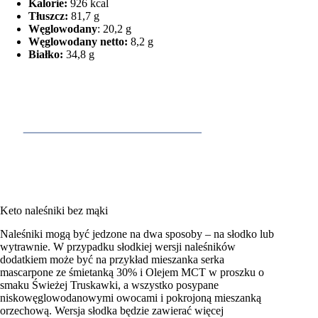
Kalorie:
926 kcal
Tłuszcz:
81,7 g
Węglowodany
: 20,2 g
Węglowodany netto:
8,2 g
Białko:
34,8 g
Keto naleśniki bez mąki
Naleśniki mogą być jedzone na dwa sposoby – na słodko lub
wytrawnie. W przypadku słodkiej wersji naleśników
dodatkiem może być na przykład mieszanka serka
mascarpone ze śmietanką 30% i Olejem MCT w proszku o
smaku Świeżej Truskawki, a wszystko posypane
niskowęglowodanowymi owocami i pokrojoną mieszanką
orzechową. Wersja słodka będzie zawierać więcej