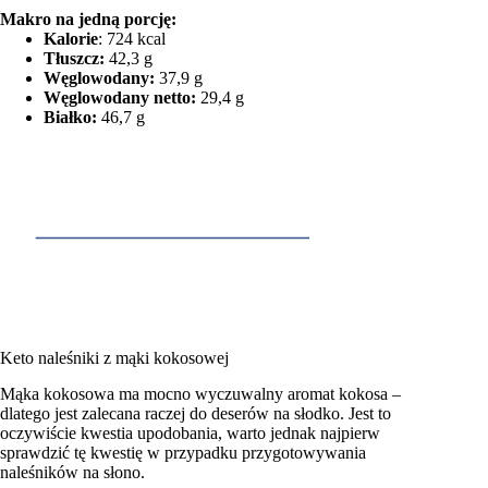
Makro na jedną porcję:
Kalorie
: 724 kcal
Tłuszcz:
42,3 g
Węglowodany:
37,9 g
Węglowodany netto:
29,4 g
Białko:
46,7 g
Keto naleśniki z mąki kokosowej
Mąka kokosowa ma mocno wyczuwalny aromat kokosa –
dlatego jest zalecana raczej do deserów na słodko. Jest to
oczywiście kwestia upodobania, warto jednak najpierw
sprawdzić tę kwestię w przypadku przygotowywania
naleśników na słono.