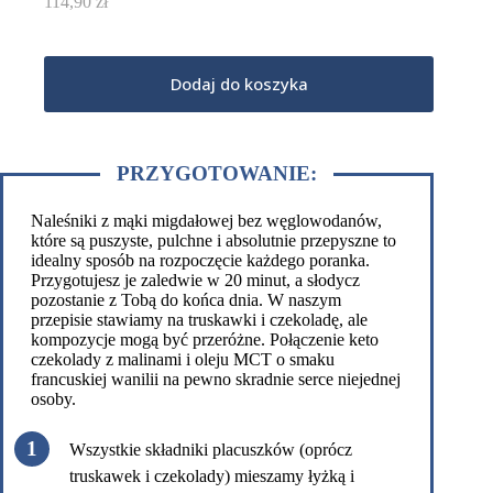
114,90
zł
Dodaj do koszyka
PRZYGOTOWANIE:
Naleśniki z mąki migdałowej bez węglowodanów,
które są puszyste, pulchne i absolutnie przepyszne to
idealny sposób na rozpoczęcie każdego poranka.
Przygotujesz je zaledwie w 20 minut, a słodycz
pozostanie z Tobą do końca dnia. W naszym
przepisie stawiamy na truskawki i czekoladę, ale
kompozycje mogą być przeróżne. Połączenie keto
czekolady z malinami i oleju MCT o smaku
francuskiej wanilii na pewno skradnie serce niejednej
osoby.
Wszystkie składniki placuszków (oprócz
truskawek i czekolady) mieszamy łyżką i