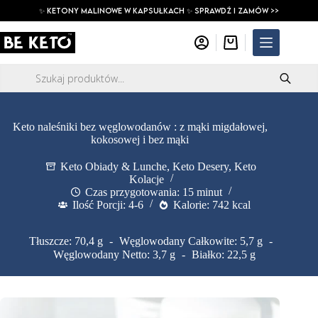
Przejdź
✨ ketony malinowe w kapsułkach ✨ SPRAWDŹ I ZAMÓW >>
do
treści
Koszyk
Wyszukiwarka
produktów
Keto naleśniki bez węglowodanów : z mąki migdałowej,
kokosowej i bez mąki
Keto Obiady & Lunche
,
Keto Desery
,
Keto
Kolacje
Czas przygotowania: 15 minut
Ilość Porcji: 4-6
Kalorie: 742 kcal
Tłuszcze: 70,4 g
Węglowodany Całkowite: 5,7 g
Węglowodany Netto: 3,7 g
Białko: 22,5 g