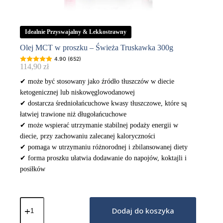
Idealnie Przyswajalny & Lekkostrawny
Olej MCT w proszku – Świeża Truskawka 300g
4.90 (652)
114,90
zł
✔ może być stosowany jako źródło tłuszczów w diecie
ketogenicznej lub niskowęglowodanowej
✔ dostarcza średniołańcuchowe kwasy tłuszczowe, które są
łatwiej trawione niż długołańcuchowe
✔ może wspierać utrzymanie stabilnej podaży energii w
diecie, przy zachowaniu zalecanej kaloryczności
✔ pomaga w utrzymaniu różnorodnej i zbilansowanej diety
✔ forma proszku ułatwia dodawanie do napojów, koktajli i
posiłków
ilość
Olej
Dodaj do koszyka
MCT