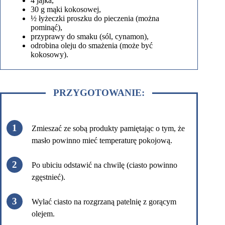
4 jajka,
30 g mąki kokosowej,
½ łyżeczki proszku do pieczenia (można
pominąć),
przyprawy do smaku (sól, cynamon),
odrobina oleju do smażenia (może być
kokosowy).
PRZYGOTOWANIE:
Zmieszać ze sobą produkty pamiętając o tym, że
masło powinno mieć temperaturę pokojową.
Po ubiciu odstawić na chwilę (ciasto powinno
zgęstnieć).
Wylać ciasto na rozgrzaną patelnię z gorącym
olejem.