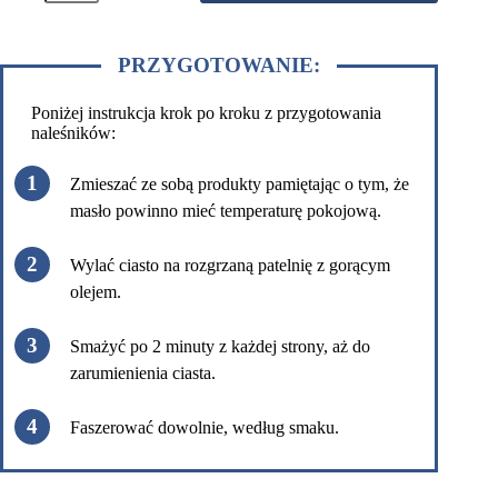
w
proszku
-
PRZYGOTOWANIE:
Świeża
Truskawka
300g
Poniżej instrukcja krok po kroku z przygotowania
naleśników:
Zmieszać ze sobą produkty pamiętając o tym, że
masło powinno mieć temperaturę pokojową.
Wylać ciasto na rozgrzaną patelnię z gorącym
olejem.
Smażyć po 2 minuty z każdej strony, aż do
zarumienienia ciasta.
Faszerować dowolnie, według smaku.