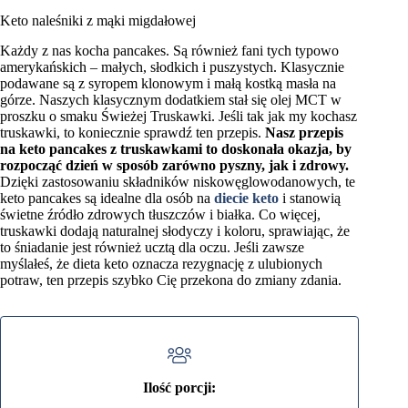
Keto naleśniki z mąki migdałowej
Każdy z nas kocha pancakes. Są również fani tych typowo
amerykańskich – małych, słodkich i puszystych. Klasycznie
podawane są z syropem klonowym i małą kostką masła na
górze. Naszych klasycznym dodatkiem stał się olej MCT w
proszku o smaku Świeżej Truskawki. Jeśli tak jak my kochasz
truskawki, to koniecznie sprawdź ten przepis.
Nasz przepis
na keto pancakes z truskawkami to doskonała okazja, by
rozpocząć dzień w sposób zarówno pyszny, jak i zdrowy.
Dzięki zastosowaniu składników niskowęglowodanowych, te
keto pancakes są idealne dla osób na
diecie keto
i stanowią
świetne źródło zdrowych tłuszczów i białka. Co więcej,
truskawki dodają naturalnej słodyczy i koloru, sprawiając, że
to śniadanie jest również ucztą dla oczu. Jeśli zawsze
myślałeś, że dieta keto oznacza rezygnację z ulubionych
potraw, ten przepis szybko Cię przekona do zmiany zdania.
Ilość porcji: