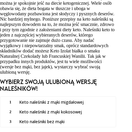
można je spokojnie jeść na diecie ketogenicznej. Wiele osób
obawia się, że dieta bogata w tłuszcze i uboga w
węglowodany pozbawiona jest słodyczy i pysznych deserów.
Nic bardziej mylnego. Poniższe przepisy na keto naleśniki są
najlepszym dowodem na to, że można jeść smacznie, zdrowo
i przy tym zgodnie z założeniami diety keto. Naleśniki keto to
jeden z najczęściej wybieranych deserów, którego
przygotowanie nie zajmuje dużo czasu. Aby nadać
wyjątkowy i niepowtarzalny smak, oprócz standardowych
składników dodać możesz Keto Izolat białka o smaku
Naturalnej Czekolady lub Francuskiej Wanilii. Tak jak w
przypadku innych produktów, jest tu wiele możliwości
(wersje bez mąki, bez jajek), wystarczy wybrać swoją
ulubioną wersję.
Wybierz swoją ulubioną wersję
naleśników!
Keto naleśniki z mąki migdałowej
1
Keto naleśniki z mąki kokosowej
2
Keto naleśniki bez mąki
3