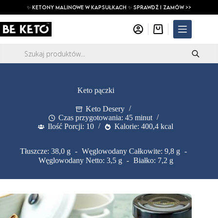
Przejdź
✨ ketony malinowe w kapsułkach ✨ SPRAWDŹ I ZAMÓW >>
do
treści
Koszyk
Wyszukiwarka
produktów
Keto pączki
Keto Desery
Czas przygotowania: 45 minut
Ilość Porcji: 10
Kalorie: 400,4 kcal
Tłuszcze: 38,0 g
Węglowodany Całkowite: 9,8 g
Węglowodany Netto: 3,5 g
Białko: 7,2 g