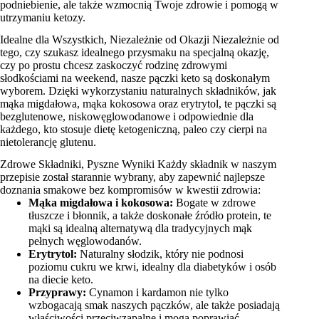
podniebienie, ale także wzmocnią Twoje zdrowie i pomogą w
utrzymaniu ketozy.
Idealne dla Wszystkich, Niezależnie od Okazji Niezależnie od
tego, czy szukasz idealnego przysmaku na specjalną okazję,
czy po prostu chcesz zaskoczyć rodzinę zdrowymi
słodkościami na weekend, nasze pączki keto są doskonałym
wyborem. Dzięki wykorzystaniu naturalnych składników, jak
mąka migdałowa, mąka kokosowa oraz erytrytol, te pączki są
bezglutenowe, niskowęglowodanowe i odpowiednie dla
każdego, kto stosuje dietę ketogeniczną, paleo czy cierpi na
nietolerancję glutenu.
Zdrowe Składniki, Pyszne Wyniki Każdy składnik w naszym
przepisie został starannie wybrany, aby zapewnić najlepsze
doznania smakowe bez kompromisów w kwestii zdrowia:
Mąka migdałowa i kokosowa:
Bogate w zdrowe
tłuszcze i błonnik, a także doskonałe źródło protein, te
mąki są idealną alternatywą dla tradycyjnych mąk
pełnych węglowodanów.
Erytrytol:
Naturalny słodzik, który nie podnosi
poziomu cukru we krwi, idealny dla diabetyków i osób
na diecie keto.
Przyprawy:
Cynamon i kardamon nie tylko
wzbogacają smak naszych pączków, ale także posiadają
właściwości przeciwzapalne i mogą poprawiać