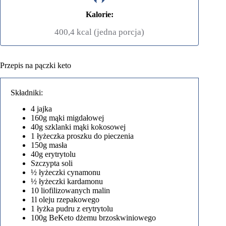
Kalorie:
400,4 kcal (jedna porcja)
Przepis na pączki keto
Składniki:
4 jajka
160g mąki migdałowej
40g szklanki mąki kokosowej
1 łyżeczka proszku do pieczenia
150g masła
40g erytrytolu
Szczypta soli
½ łyżeczki cynamonu
½ łyżeczki kardamonu
10 liofilizowanych malin
1l oleju rzepakowego
1 łyżka pudru z erytrytolu
100g BeKeto dżemu brzoskwiniowego