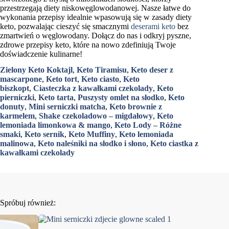
przestrzegają diety niskowęglowodanowej. Nasze łatwe do
wykonania przepisy idealnie wpasowują się w zasady diety
keto, pozwalając cieszyć się smacznymi
deserami keto
bez
zmartwień o węglowodany. Dołącz do nas i odkryj pyszne,
zdrowe przepisy keto, które na nowo zdefiniują Twoje
doświadczenie kulinarne!
Zielony Keto Koktajl
,
Keto Tiramisu
,
Keto deser z
mascarpone
,
Keto tort
,
Keto ciasto
,
Keto
biszkopt
,
Ciasteczka z kawałkami czekolady
,
Keto
pierniczki
,
Keto tarta
,
Puszysty omlet na słodko
,
Keto
donuty
,
Mini serniczki matcha
,
Keto brownie z
karmelem
,
Shake czekoladowo – migdałowy
,
Keto
lemoniada limonkowa & mango
,
Keto Lody – Różne
smaki
,
Keto sernik
,
Keto Muffiny
,
Keto lemoniada
malinowa
,
Keto naleśniki na słodko i słono
,
Keto ciastka z
kawałkami czekolady
Spróbuj również: