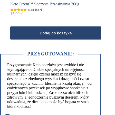
Keto Dżem™ Soczysta Brzoskwinia 200g
4.88 (447)
15,99
zł
Dodaj do koszyka
PRZYGOTOWANIE:
Przygotowanie Keto pączków jest szybkie i nie
wymagające od Ciebie specjalnych umiejętności
kulinarnych, dzięki czemu możesz cieszyć się
deserem bez zbędnego wysiłku i dużej ilości czasu
spędzonego w kuchni. Idealne na każdą okazję – od
codziennych przekąsek po wyjątkowe spotkania z
przyjaciółmi lub rodziną. Zaskocz swoich bliskich
zdrowym, a jednocześnie pysznym deserem, który
udowadnia, że dieta keto może być bogata w smaki,
które kochasz!