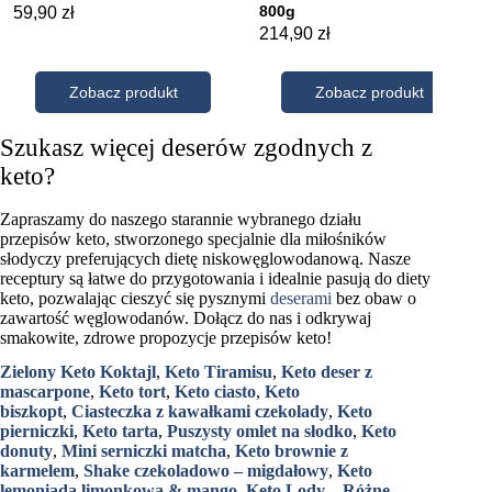
Szukasz więcej deserów zgodnych z
keto?
Zapraszamy do naszego starannie wybranego działu
przepisów keto, stworzonego specjalnie dla miłośników
słodyczy preferujących dietę niskowęglowodanową. Nasze
receptury są łatwe do przygotowania i idealnie pasują do diety
keto, pozwalając cieszyć się pysznymi
deserami
bez obaw o
zawartość węglowodanów. Dołącz do nas i odkrywaj
smakowite, zdrowe propozycje przepisów keto!
Zielony Keto Koktajl
,
Keto Tiramisu
,
Keto deser z
mascarpone
,
Keto tort
,
Keto ciasto
,
Keto
biszkopt
,
Ciasteczka z kawałkami czekolady
,
Keto
pierniczki
,
Keto tarta
,
Puszysty omlet na słodko
,
Keto
donuty
,
Mini serniczki matcha
,
Keto brownie z
karmelem
,
Shake czekoladowo – migdałowy
,
Keto
lemoniada limonkowa & mango
,
Keto Lody – Różne