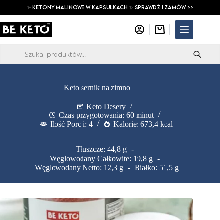
Przejdź
✨ ketony malinowe w kapsułkach ✨ SPRAWDŹ I ZAMÓW >>
do
treści
Koszyk
Wyszukiwarka
produktów
Keto sernik na zimno
Keto Desery
Czas przygotowania: 60 minut
Ilość Porcji: 4
Kalorie: 673,4 kcal
Tłuszcze: 44,8 g
Węglowodany Całkowite: 19,8 g
Węglowodany Netto: 12,3 g
Białko: 51,5 g