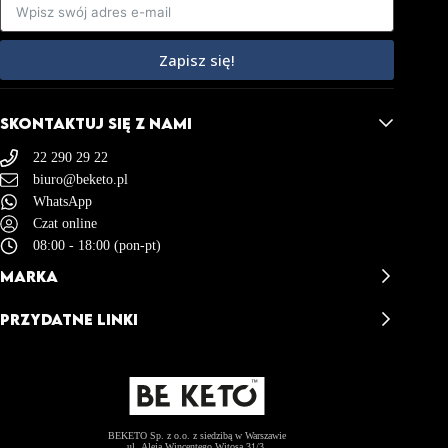
Zapisz się!
SKONTAKTUJ SIĘ Z NAMI
22 290 29 22
biuro@beketo.pl
WhatsApp
Czat online
08:00 - 18:00 (pon-pt)
MARKA
BeKeto - Opinie
PRZYDATNE LINKI
BeKeto Story
Misja & Wizja
Kontakt
Akademia BeKeto
Dostawa i Zwroty
BeKeto Catering
Regulamin Sklepu
Współpraca B2B
Polityka Prywatności
Zostań Ambasadorem
Polityka Plików Cookies (EU)
BEKETO Sp. z o.o. z siedzibą w Warszawie
ul. Aleja Wincentego Witosa 31/3,