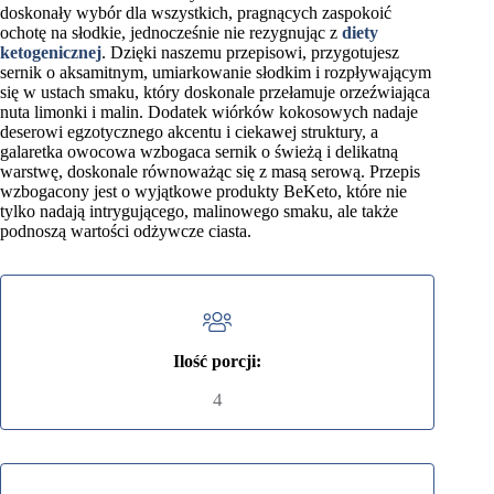
doskonały wybór dla wszystkich, pragnących zaspokoić
ochotę na słodkie, jednocześnie nie rezygnując z
diety
ketogenicznej
. Dzięki naszemu przepisowi, przygotujesz
sernik o aksamitnym, umiarkowanie słodkim i rozpływającym
się w ustach smaku, który doskonale przełamuje orzeźwiająca
nuta limonki i malin. Dodatek wiórków kokosowych nadaje
deserowi egzotycznego akcentu i ciekawej struktury, a
galaretka owocowa wzbogaca sernik o świeżą i delikatną
warstwę, doskonale równoważąc się z masą serową. Przepis
wzbogacony jest o wyjątkowe produkty BeKeto, które nie
tylko nadają intrygującego, malinowego smaku, ale także
podnoszą wartości odżywcze ciasta.
Ilość porcji:
4