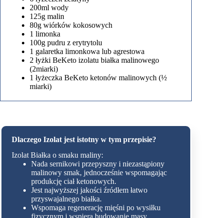
200ml wody
125g malin
80g wiórków kokosowych
1 limonka
100g pudru z erytrytolu
1 galaretka limonkowa lub agrestowa
2 łyżki BeKeto izolatu białka malinowego
(2miarki)
1 łyżeczka BeKeto ketonów malinowych (½
miarki)
Dlaczego Izolat jest istotny w tym przepisie?
Izolat Białka o smaku maliny:
Nada sernikowi przepyszny i niezastąpiony
malinowy smak, jednocześnie wspomagając
produkcję ciał ketonowych.
Jest najwyższej jakości źródłem łatwo
przyswajalnego białka.
Wspomaga regenerację mięśni po wysiłku
fizycznym i wspiera budowanie masy