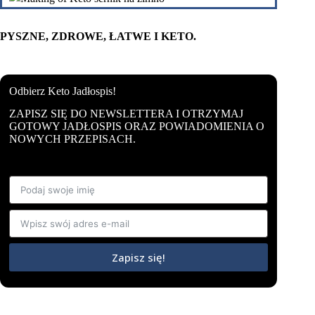
PYSZNE, ZDROWE, ŁATWE I KETO.
Odbierz Keto Jadłospis!
ZAPISZ SIĘ DO NEWSLETTERA I OTRZYMAJ
GOTOWY JADŁOSPIS ORAZ POWIADOMIENIA O
NOWYCH PRZEPISACH.
Zapisz się!