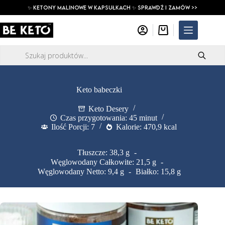
Przejdź
✨ ketony malinowe w kapsułkach ✨ SPRAWDŹ I ZAMÓW >>
do
treści
Koszyk
Wyszukiwarka
produktów
Keto babeczki
Keto Desery
Czas przygotowania: 45 minut
Ilość Porcji: 7
Kalorie: 470,9 kcal
Tłuszcze: 38,3 g
Węglowodany Całkowite: 21,5 g
Węglowodany Netto: 9,4 g
Białko: 15,8 g