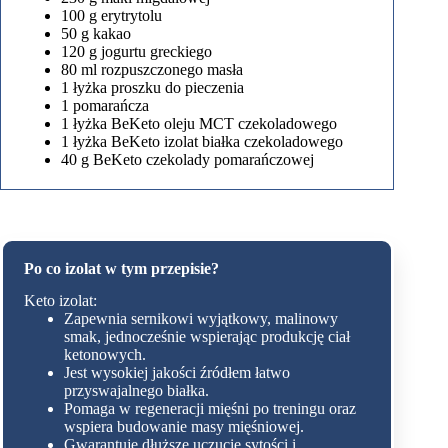
100 g erytrytolu
50 g kakao
120 g jogurtu greckiego
80 ml rozpuszczonego masła
1 łyżka proszku do pieczenia
1 pomarańcza
1 łyżka BeKeto oleju MCT czekoladowego
1 łyżka BeKeto izolat białka czekoladowego
40 g BeKeto czekolady pomarańczowej
Po co izolat w tym
przepisie?
Keto izolat:
Zapewnia sernikowi wyjątkowy, malinowy
smak, jednocześnie wspierając produkcję ciał
ketonowych.
Jest wysokiej jakości źródłem łatwo
przyswajalnego białka.
Pomaga w regeneracji mięśni po treningu oraz
wspiera budowanie masy mięśniowej.
Gwarantuje dłuższe uczucie sytości i