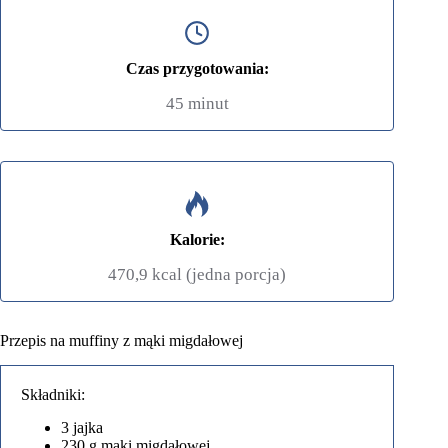
Czas przygotowania:
45 minut
Kalorie:
470,9 kcal (jedna porcja)
Przepis na muffiny z mąki migdałowej
Składniki:
3 jajka
230 g maki migdałowej