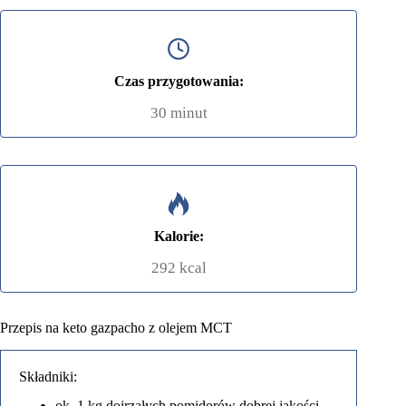
Czas przygotowania:
30 minut
Kalorie:
292 kcal
Przepis na keto gazpacho z olejem MCT
Składniki:
ok. 1 kg dojrzałych pomidorów dobrej jakości