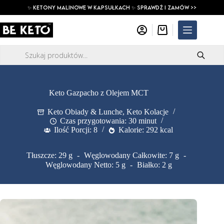
Przejdź
✨ ketony malinowe w kapsułkach ✨ SPRAWDŹ I ZAMÓW >>
do
treści
Koszyk
Wyszukiwarka
produktów
Keto Gazpacho z Olejem MCT
Keto Obiady & Lunche
,
Keto Kolacje
Czas przygotowania: 30 minut
Ilość Porcji: 8
Kalorie: 292 kcal
Tłuszcze: 29 g
Węglowodany Całkowite: 7 g
Węglowodany Netto: 5 g
Białko: 2 g