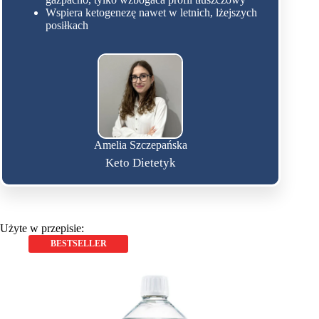
Wspiera ketogenezę nawet w letnich, lżejszych
posiłkach
Amelia Szczepańska
Keto Dietetyk
Użyte w przepisie:
BESTSELLER