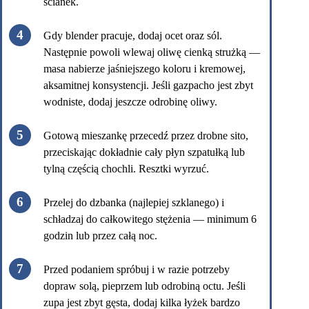
ścianek.
Gdy blender pracuje, dodaj ocet oraz sól.
Następnie powoli wlewaj oliwę cienką strużką —
masa nabierze jaśniejszego koloru i kremowej,
aksamitnej konsystencji. Jeśli gazpacho jest zbyt
wodniste, dodaj jeszcze odrobinę oliwy.
Gotową mieszankę przecedź przez drobne sito,
przeciskając dokładnie cały płyn szpatułką lub
tylną częścią chochli. Resztki wyrzuć.
Przelej do dzbanka (najlepiej szklanego) i
schładzaj do całkowitego stężenia — minimum 6
godzin lub przez całą noc.
Przed podaniem spróbuj i w razie potrzeby
dopraw solą, pieprzem lub odrobiną octu. Jeśli
zupa jest zbyt gęsta, dodaj kilka łyżek bardzo