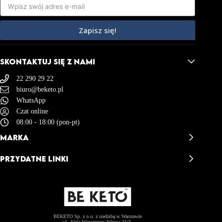
Zapisz się!
SKONTAKTUJ SIĘ Z NAMI
22 290 29 22
biuro@beketo.pl
WhatsApp
Czat online
08:00 - 18:00 (pon-pt)
MARKA
BeKeto - Opinie
PRZYDATNE LINKI
BeKeto Story
Misja & Wizja
Kontakt
Akademia BeKeto
Dostawa i Zwroty
BeKeto Catering
Regulamin Sklepu
Współpraca B2B
Polityka Prywatności
Zostań Ambasadorem
Polityka Plików Cookies (EU)
BEKETO Sp. z o.o. z siedzibą w Warszawie
ul. Aleja Wincentego Witosa 31/3,