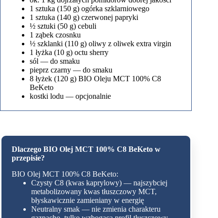
1 sztuka (150 g) ogórka szklarniowego
1 sztuka (140 g) czerwonej papryki
½ sztuki (50 g) cebuli
1 ząbek czosnku
½ szklanki (110 g) oliwy z oliwek extra virgin
1 łyżka (10 g) octu sherry
sól — do smaku
pieprz czarny — do smaku
8 łyżek (120 g) BIO Oleju MCT 100% C8
BeKeto
kostki lodu — opcjonalnie
Dlaczego BIO Olej MCT 100% C8 BeKeto w
przepisie?
BIO Olej MCT 100% C8 BeKeto:
Czysty C8 (kwas kaprylowy) — najszybciej
metabolizowany kwas tłuszczowy MCT,
błyskawicznie zamieniany w energię
Neutralny smak — nie zmienia charakteru
gazpacho, tylko wzbogaca profil tłuszczowy