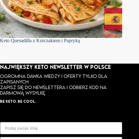
Keto Quesadilla z Kurczakiem i Papryką
Panierka
NAJWIĘKSZY KETO NEWSLETTER W POLSCE
Ogromna dawka wiedzy i oferty tylko dla
zapisanych.
ZAPISZ SIĘ DO NEWSLETTERA I ODBIERZ KOD NA
DARMOWĄ WYSYŁKĘ.
BE KETO. BE COOL.