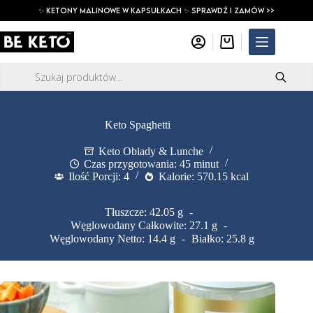
Przejdź
✨ ketony malinowe w kapsułkach ✨ SPRAWDŹ I ZAMÓW >>
do
treści
Koszyk
Wyszukiwarka
produktów
Keto Spaghetti
Keto Obiady & Lunche
Czas przygotowania: 45 minut
Ilość Porcji: 4
Kalorie: 570.15 kcal
Tłuszcze: 42.05 g
Węglowodany Całkowite: 27.1 g
Węglowodany Netto: 14.4 g
Białko: 25.8 g