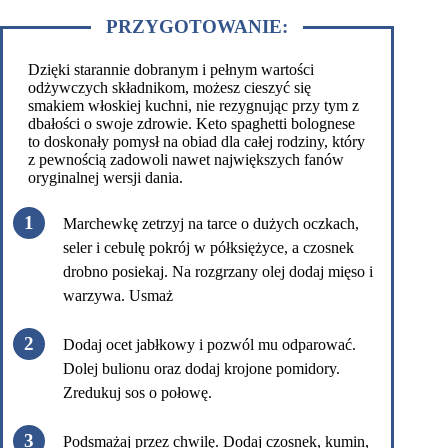
PRZYGOTOWANIE:
Dzięki starannie dobranym i pełnym wartości
odżywczych składnikom, możesz cieszyć się
smakiem włoskiej kuchni, nie rezygnując przy tym z
dbałości o swoje zdrowie. Keto spaghetti bolognese
to doskonały pomysł na obiad dla całej rodziny, który
z pewnością zadowoli nawet największych fanów
oryginalnej wersji dania.
Marchewkę zetrzyj na tarce o dużych oczkach,
seler i cebulę pokrój w półksiężyce, a czosnek
drobno posiekaj. Na rozgrzany olej dodaj mięso i
warzywa. Usmaż
Dodaj ocet jabłkowy i pozwól mu odparować.
Dolej bulionu oraz dodaj krojone pomidory.
Zredukuj sos o połowę.
Podsmażaj przez chwilę. Dodaj czosnek, kumin,