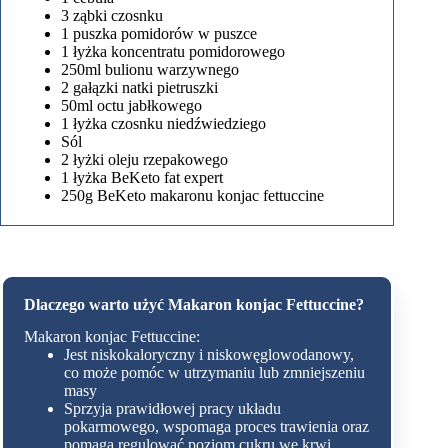
3 ząbki czosnku
1 puszka pomidorów w puszce
1 łyżka koncentratu pomidorowego
250ml bulionu warzywnego
2 gałązki natki pietruszki
50ml octu jabłkowego
1 łyżka czosnku niedźwiedziego
Sól
2 łyżki oleju rzepakowego
1 łyżka BeKeto fat expert
250g BeKeto makaronu konjac fettuccine
Dlaczego warto użyć Makaron konjac Fettuccine?
Makaron konjac Fettuccine:
Jest niskokaloryczny i niskowęglowodanowy,
co może pomóc w utrzymaniu lub zmniejszeniu
masy
Sprzyja prawidłowej pracy układu
pokarmowego, wspomaga proces trawienia oraz
pomaga regulować poziom cukru we krwi.