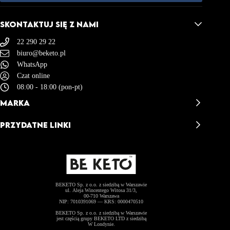
SKONTAKTUJ SIĘ Z NAMI
22 290 29 22
biuro@beketo.pl
WhatsApp
Czat online
08:00 - 18:00 (pon-pt)
MARKA
BeKeto - Opinie
PRZYDATNE LINKI
BeKeto Story
Misja & Wizja
Kontakt
Akademia BeKeto
Dostawa i Zwroty
BeKeto Catering
Regulamin Sklepu
Współpraca B2B
Polityka Prywatności
Zostań Ambasadorem
Polityka Plików Cookies (EU)
BEKETO Sp. z o.o. z siedzibą w Warszawie
ul. Aleja Wincentego Witosa 31/3,
00-710 Warszawa
NIP: 7010391069 — KRS: 0000470510
BEKETO Sp. z o.o. z siedzibą w Warszawie
jest częścią grupy BEKETO LTD z siedzibą
W Londynie.