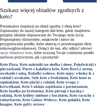
Szukasz więcej obiadów zgodnych z
keto?
Poszukujesz inspiracji na obiad zgodny z dietą keto?
Zapraszamy do naszej kategorii dań keto, gdzie znajdziesz
przepisy idealnie dopasowane do Twojego stylu życia.
Proponujemy różnorodne, smakowite i łatwe do
przygotowania posiłki, które ułatwią ci przestrzeganie diety
niskowęglowodanowej. Dołącz do nas, aby odkryć zdrowe
opcje obiadowe keto
, które uczynią Twoje codzienne posiłki
zarówno pożywnymi, jak i pysznymi!
Keto Pizza
,
Keto naleśniki na słodko i słono
,
Polędwiczki z
pieczarkami
,
Puree z kalafiora keto
,
Keto Bowl z serem,
awokado i salsą
,
Roladki wołowe
,
Keto zupy: włoska & z
cukinii i awokado
,
Stek keto z brokułami
,
Keto łosoś ze
szpinakiem
,
Keto placki z cukinii
,
Keto wrapy z
krewetkami
,
Keto Cukinia zapiekana z parmezanem
,
Keto fasolka po bretońsku
,
Keto pierogi z kaczką i
cukinią
,
Keto kotlety mielone z boczkiem
,
Keto racuchy z
rabarbarem
,
Keto Gulasz Wołowy
,
Keto gołąbki
,
Keto
lasagne
,
Keto gofry serowe