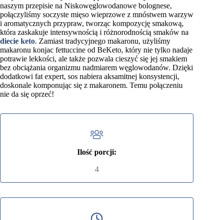
naszym przepisie na Niskowęglowodanowe bolognese,
połączyliśmy soczyste mięso wieprzowe z mnóstwem warzyw
i aromatycznych przypraw, tworząc kompozycję smakową,
która zaskakuje intensywnością i różnorodnością smaków na
diecie keto
. Zamiast tradycyjnego makaronu, użyliśmy
makaronu konjac fettuccine od BeKeto, który nie tylko nadaje
potrawie lekkości, ale także pozwala cieszyć się jej smakiem
bez obciążania organizmu nadmiarem węglowodanów. Dzięki
dodatkowi fat expert, sos nabiera aksamitnej konsystencji,
doskonale komponując się z makaronem. Temu połączeniu
nie da się oprzeć!
Ilość porcji:
4