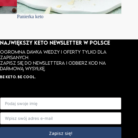
Panierka keto
Keto ra
NAJWIĘKSZY KETO NEWSLETTER W POLSCE
Ogromna dawka wiedzy i oferty tylko dla
zapisanych.
ZAPISZ SIĘ DO NEWSLETTERA I ODBIERZ KOD NA
DARMOWĄ WYSYŁKĘ.
BE KETO. BE COOL.
Zapisz się!