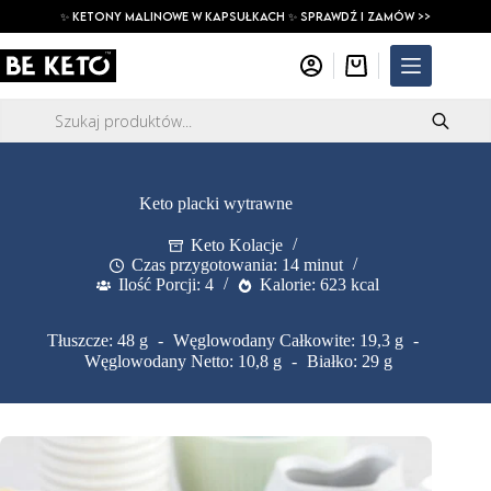
Przejdź
✨ ketony malinowe w kapsułkach ✨ SPRAWDŹ I ZAMÓW >>
do
treści
Koszyk
Wyszukiwarka
produktów
Keto placki wytrawne
Keto Kolacje
Czas przygotowania: 14 minut
Ilość Porcji: 4
Kalorie: 623 kcal
Tłuszcze: 48 g
Węglowodany Całkowite: 19,3 g
Węglowodany Netto: 10,8 g
Białko: 29 g