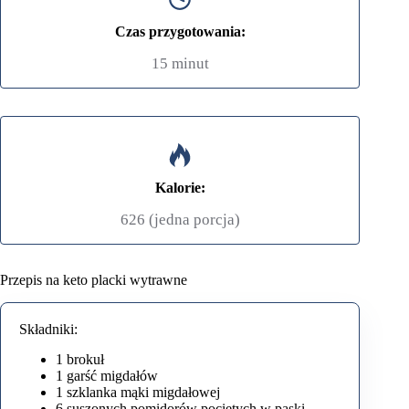
Czas przygotowania:
15 minut
Kalorie:
626 (jedna porcja)
Przepis na keto placki wytrawne
Składniki:
1 brokuł
1 garść migdałów
1 szklanka mąki migdałowej
6 suszonych pomidorów pociętych w paski