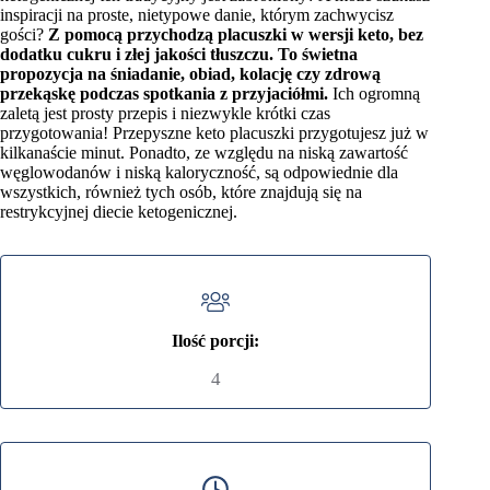
inspiracji na proste, nietypowe danie, którym zachwycisz
gości?
Z pomocą przychodzą placuszki w wersji keto, bez
dodatku cukru i złej jakości tłuszczu. To świetna
propozycja na śniadanie, obiad, kolację czy zdrową
przekąskę podczas spotkania z przyjaciółmi.
Ich ogromną
zaletą jest prosty przepis i niezwykle krótki czas
przygotowania! Przepyszne keto placuszki przygotujesz już w
kilkanaście minut. Ponadto, ze względu na niską zawartość
węglowodanów i niską kaloryczność, są odpowiednie dla
wszystkich, również tych osób, które znajdują się na
restrykcyjnej diecie ketogenicznej.
Ilość porcji:
4