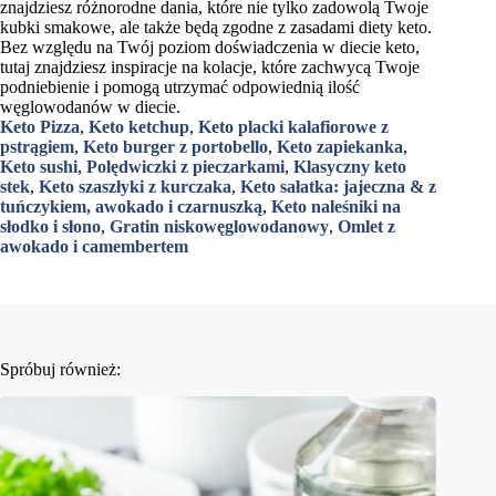
znajdziesz różnorodne dania, które nie tylko zadowolą Twoje
kubki smakowe, ale także będą zgodne z zasadami diety keto.
Bez względu na Twój poziom doświadczenia w diecie keto,
tutaj znajdziesz inspiracje na kolacje, które zachwycą Twoje
podniebienie i pomogą utrzymać odpowiednią ilość
węglowodanów w diecie.
Keto Pizza
,
Keto ketchup
,
Keto placki kalafiorowe z
pstrągiem
,
Keto burger z portobello
,
Keto zapiekanka
,
Keto sushi
,
Polędwiczki z pieczarkami
,
Klasyczny keto
stek
,
Keto szaszłyki z kurczaka
,
Keto sałatka: jajeczna & z
tuńczykiem, awokado i czarnuszką
,
Keto naleśniki na
słodko i słono
,
Gratin niskowęglowodanowy
,
Omlet z
awokado i camembertem
Spróbuj również: