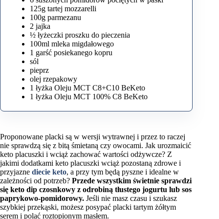
125g tartej mozzarelli
100g parmezanu
2 jajka
½ łyżeczki proszku do pieczenia
100ml mleka migdałowego
1 garść posiekanego kopru
sól
pieprz
olej rzepakowy
1 łyżka Oleju MCT C8+C10 BeKeto
1 łyżka Oleju MCT 100% C8 BeKeto
Proponowane placki są w wersji wytrawnej i przez to raczej
nie sprawdzą się z bitą śmietaną czy owocami. Jak urozmaicić
keto placuszki i wciąż zachować wartości odżywcze? Z
jakimi dodatkami keto placuszki wciąż pozostaną zdrowe i
przyjazne
diecie keto
, a przy tym będą pyszne i idealne w
zależności od potrzeb?
Przede wszystkim świetnie sprawdzi
się keto dip czosnkowy z odrobiną tłustego jogurtu lub sos
paprykowo-pomidorowy.
Jeśli nie masz czasu i szukasz
szybkiej przekąski, możesz posypać placki tartym żółtym
serem i polać roztopionym masłem.