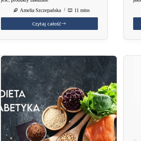
Amelia Szczepańska
11 mins
Czytaj całość
Dieta
przy
Hashimoto:
jadłospis,
przepisy,
co
jeść,
produkty
zakazane