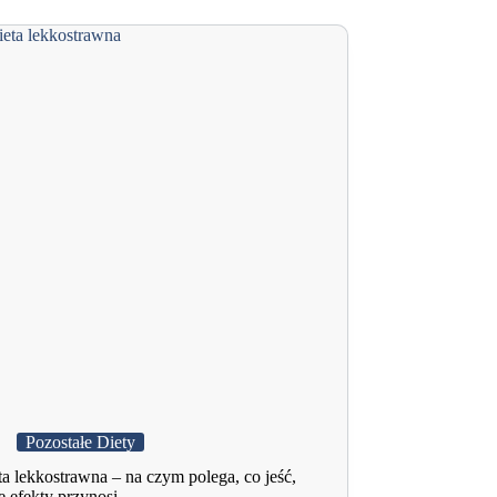
na
czym
polega,
co
jesć
Pozostałe Diety
ta lekkostrawna – na czym polega, co jeść,
e efekty przynosi