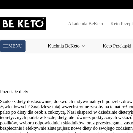
Przejdź
do
treści
Akademia BeKeto
Keto Przepi
MENU
Kuchnia BeKeto
Keto Przekąski
Pozostałe diety
Szukasz diety dostosowanej do swoich indywidualnych potrzeb zdrowo
żywieniowych? Znajdziesz tutaj wszechstronne zasoby na temat różn
paleo po diety dla osób z cukrzycą. Nasi eksperci w dziedzinie dietetyk
teoretycznych podstaw każdej diety, ale również praktycznych wska
posiłków, wyboru odpowiednich składników, oraz przestrzegania zas
bezpiecznie i efektywnie zintegrujesz nowe diety do swojego codzienne