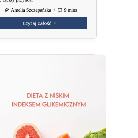
Amelia Szczepańska
9 mins
Czytaj całość
Dieta
lekkostrawna
–
na
czym
polega,
co
jeść,
jakie
efekty
przynosi