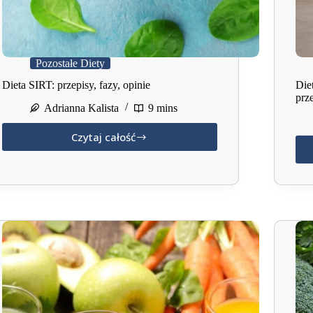
Pozostałe Diety
Dieta SIRT: przepisy, fazy, opinie
Die
prze
Adrianna Kalista
9 mins
Czytaj całość
Dieta
SIRT:
przepisy,
fazy,
opinie