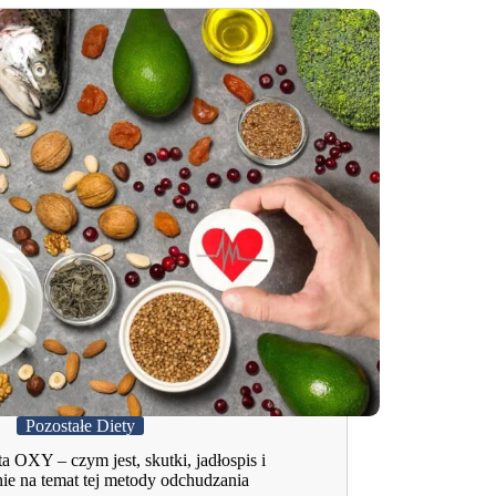
Pozostałe Diety
a OXY – czym jest, skutki, jadłospis i
nie na temat tej metody odchudzania