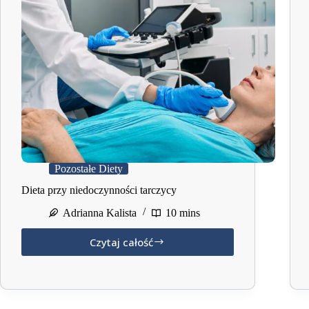
Pozostałe Diety
Dieta przy niedoczynności tarczycy
Adrianna Kalista
10 mins
Czytaj całość
Dieta
przy
niedoczynności
tarczycy