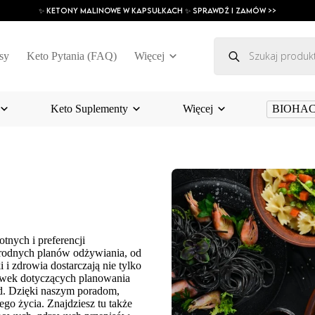
✨ ketony malinowe w kapsułkach ✨ SPRAWDŹ I ZAMÓW >>
Wyszukiwarka
produktów
sy
Keto Pytania (FAQ)
Więcej
Keto Suplementy
Więcej
BIOHA
tnych i preferencji
orodnych planów odżywiania, od
i i zdrowia dostarczają nie tylko
zówek dotyczących planowania
ad. Dzięki naszym poradom,
go życia. Znajdziesz tu także