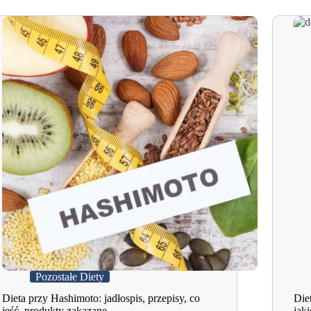
Pozostałe Diety
Dieta przy Hashimoto: jadłospis, przepisy, co
Die
jeść, produkty zakazane
jaki