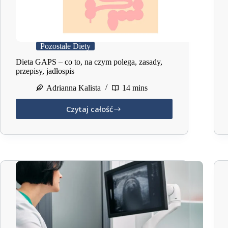
Pozostałe Diety
Dieta GAPS – co to, na czym polega, zasady,
przepisy, jadłospis
Adrianna Kalista
14 mins
Czytaj całość
Dieta
GAPS
–
co
to,
na
czym
polega,
zasady,
przepisy,
jadłospis