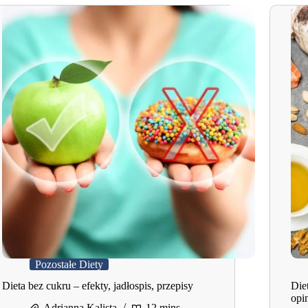
Pozostałe Diety
Dieta bez cukru – efekty, jadłospis, przepisy
Diet
opi
Adrianna Kalista
12 mins