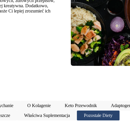
 nowych, zdrowych przepisów,
dziej kreatywna. Dodatkowo,
oże Ci lepiej zrozumieć ich
chanie
O Kolagenie
Keto Przewodnik
Adaptogen
szcze
Właściwa Suplementacja
Pozostałe Diety