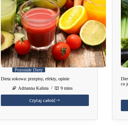
Pozostałe Diety
Dieta sokowa: przepisy, efekty, opinie
Die
co j
Adrianna Kalista
9 mins
Czytaj całość
Dieta
sokowa:
przepisy,
efekty,
opinie