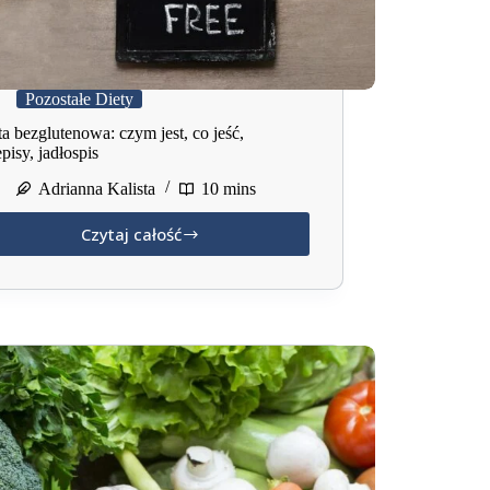
Pozostałe Diety
ta bezglutenowa: czym jest, co jeść,
pisy, jadłospis
Adrianna Kalista
10 mins
Czytaj całość
Dieta
bezglutenowa:
czym
jest,
co
jeść,
przepisy,
jadłospis