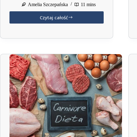
Amelia Szczepańska
11 mins
Czytaj całość
Dieta
DASH:
przepisy,
jadłospis,
zasady