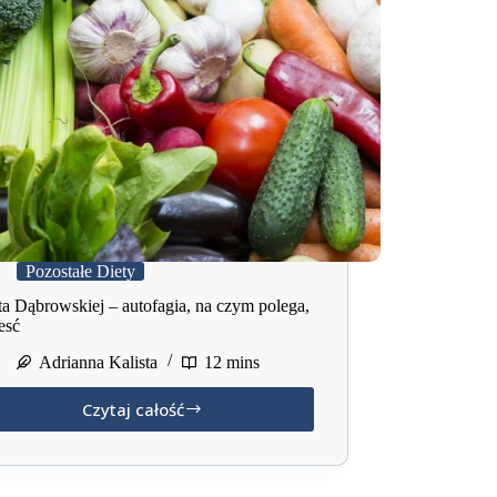
Pozostałe Diety
ta Dąbrowskiej – autofagia, na czym polega,
esć
Adrianna Kalista
12 mins
Czytaj całość
Dieta
Dąbrowskiej
–
autofagia,