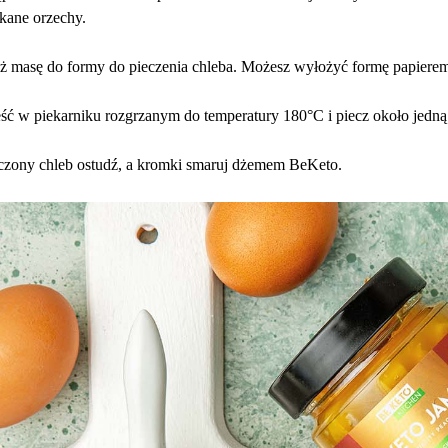
kane orzechy.
 masę do formy do pieczenia chleba. Możesz wyłożyć formę papierem
ć w piekarniku rozgrzanym do temperatury 180°C i piecz około jedną
czony chleb ostudź, a kromki smaruj dżemem BeKeto.