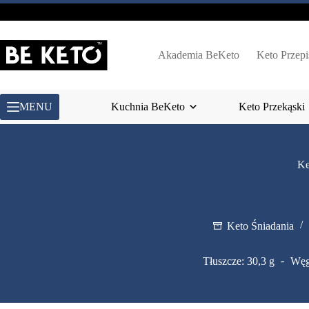
Przejdź
do
treści
Akademia BeKeto
Keto Przepi
MENU
Kuchnia BeKeto
Keto Przekąski
Ke
Keto Śniadania
Tłuszcze: 30,3 g
Węg