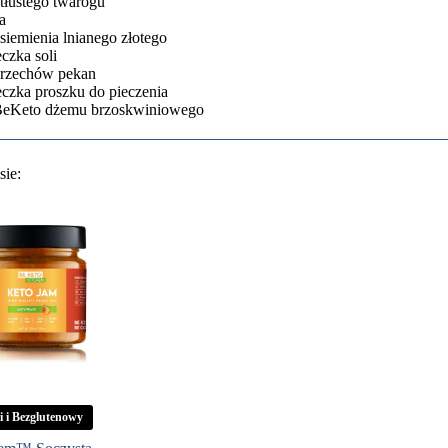
tłustego twarogu
a
siemienia lnianego złotego
eczka soli
orzechów pekan
eczka proszku do pieczenia
BeKeto dżemu brzoskwiniowego
sie:
 i Bezglutenowy