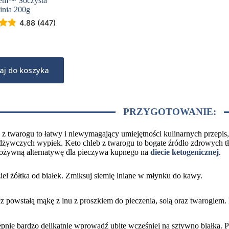
em™ Soczysta
inia 200g
4.88 (447)
aj do koszyka
PRZYGOTOWANIE:
 z twarogu to łatwy i niewymagający umiejętności kulinarnych przepi
dżywczych wypiek. Keto chleb z twarogu to bogate źródło zdrowych tł
pożywną alternatywę dla pieczywa kupnego na
diecie ketogenicznej
.
el żółtka od białek. Zmiksuj siemię lniane w młynku do kawy.
z powstałą mąkę z lnu z proszkiem do pieczenia, solą oraz twarogiem.
pnie bardzo delikatnie wprowadź ubite wcześniej na sztywno białka. Po