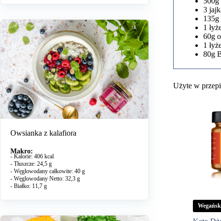
500g 
3 jajk
135g 
1 łyż
60g 
1 łyż
80g 
Użyte w przepi
Owsianka z kalafiora
Makro:
- Kalorie: 406 kcal
- Tłuszcze: 24,5 g
- Węglowodany całkowite: 40 g
- Węglowodany Netto: 32,3 g
- Białko: 11,7 g
Wegański