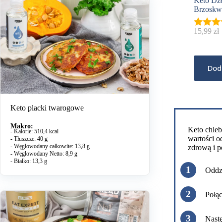
Keto Dż
Brzoskw
15,99
zł
Dod
Keto placki twarogowe
Makro:
Keto chleb
- Kalorie: 510,4 kcal
wartości o
- Tłuszcze: 40 g
- Węglowodany całkowite: 13,8 g
zdrową i 
- Węglowodany Netto: 8,9 g
- Białko: 13,3 g
Oddzi
Połąc
Nastę