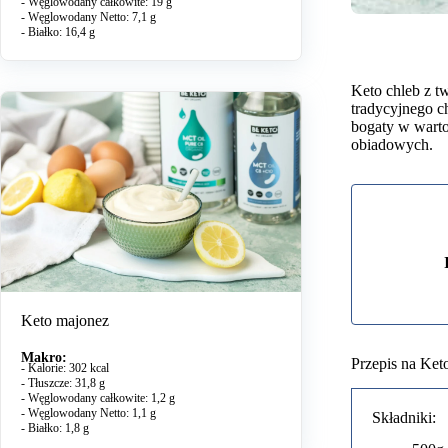
- Węglowodany całkowite: 19 g
- Węglowodany Netto: 7,1 g
- Białko: 16,4 g
Keto chleb z t
tradycyjnego ch
bogaty w warto
obiadowych.
Keto majonez
Makro:
Przepis na Ket
- Kalorie: 302 kcal
- Tłuszcze: 31,8 g
- Węglowodany całkowite: 1,2 g
- Węglowodany Netto: 1,1 g
Składniki:
- Białko: 1,8 g