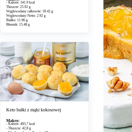
- Kalorie: 341.9 kcal
Tłuszcze: 25.92 g
Węglowodany całkowite: 18.42 g
Węglowodany Netto: 2.92 g
Białko: 11.96 g
Błonnik: 15.48 g
Keto bułki z mąki kokosowej
Makro:
- Kalorie: 493,7 kcal
- Tłuszcze: 42,8 g