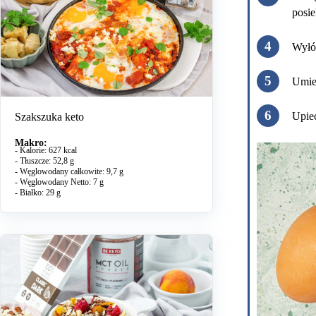
posie
Wyłóż
Umieś
Upie
Szakszuka keto
Makro:
- Kalorie: 627 kcal
- Tłuszcze: 52,8 g
- Węglowodany całkowite: 9,7 g
- Węglowodany Netto: 7 g
- Białko: 29 g