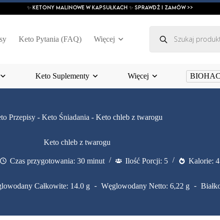
✨ ketony malinowe w kapsułkach ✨ SPRAWDŹ I ZAMÓW >>
Wyszukiwarka
produktów
sy
Keto Pytania (FAQ)
Więcej
Keto Suplementy
Więcej
BIOHA
to Przepisy
-
Keto Śniadania
-
Keto chleb z twarogu
Keto chleb z twarogu
Czas przygotowania: 30 minut
Ilość Porcji: 5
Kalorie: 4
lowodany Całkowite: 14.0 g
Węglowodany Netto: 6,22 g
Białk