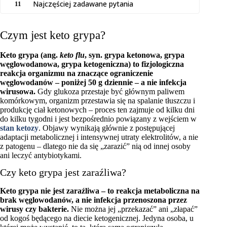
Najczęściej zadawane pytania
11
Czym jest keto grypa?
Keto grypa (ang.
keto flu
, syn. grypa ketonowa, grypa
węglowodanowa, grypa ketogeniczna) to fizjologiczna
reakcja organizmu na znaczące ograniczenie
węglowodanów – poniżej 50 g dziennie – a nie infekcja
wirusowa.
Gdy glukoza przestaje być głównym paliwem
komórkowym, organizm przestawia się na spalanie tłuszczu i
produkcję ciał ketonowych – proces ten zajmuje od kilku dni
do kilku tygodni i jest bezpośrednio powiązany z wejściem w
stan ketozy
. Objawy wynikają głównie z postępującej
adaptacji metabolicznej i intensywnej utraty elektrolitów, a nie
z patogenu – dlatego nie da się „zarazić” nią od innej osoby
ani leczyć antybiotykami.
Czy keto grypa jest zaraźliwa?
Keto grypa nie jest zaraźliwa – to reakcja metaboliczna na
brak węglowodanów, a nie infekcja przenoszona przez
wirusy czy bakterie.
Nie można jej „przekazać” ani „złapać”
od kogoś będącego na diecie ketogenicznej. Jedyna osoba, u