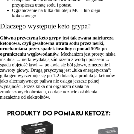
przyspiesza utratę sodu i potasu
Ograniczenie na kilka dni oleju MCT lub oleju
kokosowego
Dlaczego występuje keto grypa?
Główną przyczyną keto grypy jest tak zwana natriureza
ketonowa, czyli gwałtowna utrata sodu przez nerki,
uruchamiana przez spadek insuliny o ponad 50% po
ograniczeniu węglowodanów.
Mechanizm jest prosty: niska
insulina → nerki wydalają sód razem z wodą i potasem →
spada objętość krwi → pojawia się ból głowy, zmęczenie i
zawroty głowy. Drugą przyczyną jest „luka energetyczna”:
glikogen wyczerpuje się po 1-2 dniach, a produkcja ketonów
jako alternatywnego paliwa nie osiąga jeszcze pełnej
wydajności. Przez kilka dni organizm działa na
zmniejszonych obrotach, co daje uczucie osłabienia
niezależne od elektrolitów.
Produkty do pomiaru ketozy: