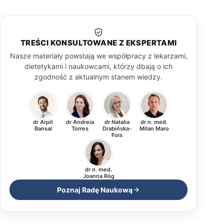
TREŚCI KONSULTOWANE Z EKSPERTAMI
Nasze materiały powstają we współpracy z lekarzami,
dietetykami i naukowcami, którzy dbają o ich
zgodność z aktualnym stanem wiedzy.
dr Arpit
dr Andreia
dr Natalia
dr n. med.
Bansal
Torres
Drabińska-
Milan Maro
Fois
dr n. med.
Joanna Róg
Poznaj Radę Naukową