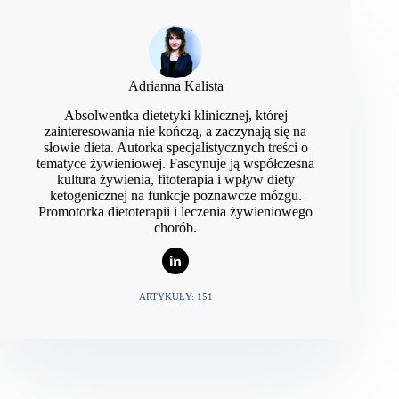
performance: did we call the 'nail in the coffin’ too
soon?
Sports Medicine
, 2015; 45(Suppl 1):S33–S49.
doi:10.1007/s40279-015-0393-9
Adrianna Kalista
Absolwentka dietetyki klinicznej, której
zainteresowania nie kończą, a zaczynają się na
słowie dieta. Autorka specjalistycznych treści o
tematyce żywieniowej. Fascynuje ją współczesna
kultura żywienia, fitoterapia i wpływ diety
ketogenicznej na funkcje poznawcze mózgu.
Promotorka dietoterapii i leczenia żywieniowego
chorób.
ARTYKUŁY: 151