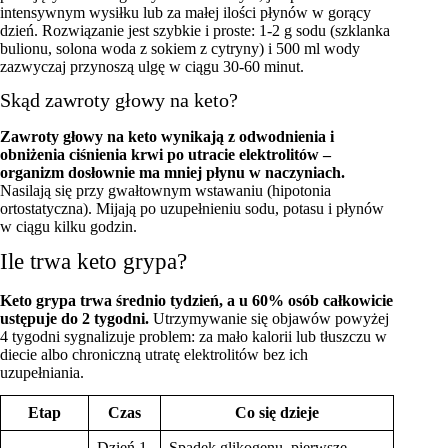
intensywnym wysiłku lub za małej ilości płynów w gorący
dzień. Rozwiązanie jest szybkie i proste: 1-2 g sodu (szklanka
bulionu, solona woda z sokiem z cytryny) i 500 ml wody
zazwyczaj przynoszą ulgę w ciągu 30-60 minut.
Skąd zawroty głowy na keto?
Zawroty głowy na keto wynikają z odwodnienia i
obniżenia ciśnienia krwi po utracie elektrolitów –
organizm dosłownie ma mniej płynu w naczyniach.
Nasilają się przy gwałtownym wstawaniu (hipotonia
ortostatyczna). Mijają po uzupełnieniu sodu, potasu i płynów
w ciągu kilku godzin.
Ile trwa keto grypa?
Keto grypa trwa średnio tydzień, a u 60% osób całkowicie
ustępuje do 2 tygodni.
Utrzymywanie się objawów powyżej
4 tygodni sygnalizuje problem: za mało kalorii lub tłuszczu w
diecie albo chroniczną utratę elektrolitów bez ich
uzupełniania.
Etap
Czas
Co się dzieje
Dzień 1-
Spadek glikogenu, pierwsze