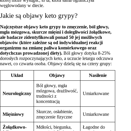
której może wystąpić, to ta, która sama ograniczyła
węglowodany w diecie.
Jakie są objawy keto grypy?
Najczęstsze objawy keto grypy to zmęczenie, ból głowy,
mgła mózgowa, skurcze mięśni i dolegliwości żołądkowe,
ale badacze zidentyfikowali ponad 50 jej możliwych
objawów (które zależne są od indywidualnej reakcji
organizmu na zmianę paliwa komórkowego oraz
dotychczas prowadzonej diety).
Ból głowy dotyka 8-25%
dorosłych rozpoczynających keto, a uczucie letargu odczuwa
nawet, co czwarta osoba. Objawy dzielą się na cztery grupy:
Układ
Objawy
Nasilenie
Ból głowy, mgła
mózgowa, drażliwość,
Neurologiczny
Umiarkowane
trudności z
koncentracją
Skurcze, osłabienie,
Mięśniowy
Umiarkowane
zmęczenie fizyczne
Żołądkowo-
Mdłości, biegunka,
Łagodne do