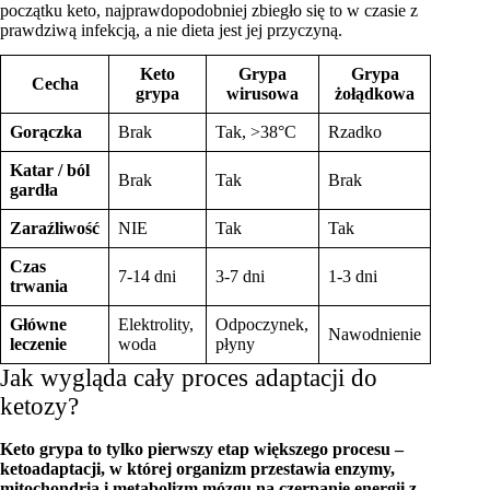
początku keto, najprawdopodobniej zbiegło się to w czasie z
prawdziwą infekcją, a nie dieta jest jej przyczyną.
Keto
Grypa
Grypa
Cecha
grypa
wirusowa
żołądkowa
Gorączka
Brak
Tak, >38°C
Rzadko
Katar / ból
Brak
Tak
Brak
gardła
Zaraźliwość
NIE
Tak
Tak
Czas
7-14 dni
3-7 dni
1-3 dni
trwania
Główne
Elektrolity,
Odpoczynek,
Nawodnienie
leczenie
woda
płyny
Jak wygląda cały proces adaptacji do
ketozy?
Keto grypa to tylko pierwszy etap większego procesu –
ketoadaptacji, w której organizm przestawia enzymy,
mitochondria i metabolizm mózgu na czerpanie energii z