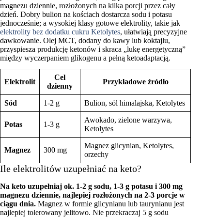
magnezu dziennie, rozłożonych na kilka porcji przez cały
dzień. Dobry bulion na kościach dostarcza sodu i potasu
jednocześnie; a wysokiej klasy gotowe elektrolity, takie jak
elektrolity bez dodatku cukru Ketolytes
, ułatwiają precyzyjne
dawkowanie. Olej MCT, dodany do kawy lub koktajlu,
przyspiesza produkcję ketonów i skraca „lukę energetyczną”
między wyczerpaniem glikogenu a pełną ketoadaptacją.
Cel
Elektrolit
Przykładowe źródło
dzienny
Sód
1-2 g
Bulion, sól himalajska, Ketolytes
Awokado, zielone warzywa,
Potas
1-3 g
Ketolytes
Magnez glicynian, Ketolytes,
Magnez
300 mg
orzechy
Ile elektrolitów uzupełniać na keto?
Na keto uzupełniaj ok. 1-2 g sodu, 1-3 g potasu i 300 mg
magnezu dziennie, najlepiej rozłożonych na 2-3 porcje w
ciągu dnia.
Magnez w formie glicynianu lub taurynianu jest
najlepiej tolerowany jelitowo. Nie przekraczaj 5 g sodu