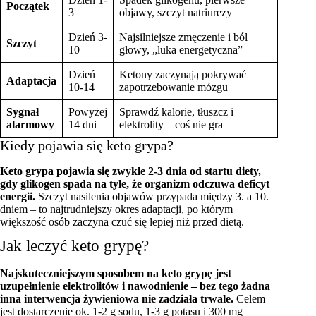
Początek
3
objawy, szczyt natriurezy
Dzień 3-
Najsilniejsze zmęczenie i ból
Szczyt
10
głowy, „luka energetyczna”
Dzień
Ketony zaczynają pokrywać
Adaptacja
10-14
zapotrzebowanie mózgu
Sygnał
Powyżej
Sprawdź kalorie, tłuszcz i
alarmowy
14 dni
elektrolity – coś nie gra
Kiedy pojawia się keto grypa?
Keto grypa pojawia się zwykle 2-3 dnia od startu diety,
gdy glikogen spada na tyle, że organizm odczuwa deficyt
energii.
Szczyt nasilenia objawów przypada między 3. a 10.
dniem – to najtrudniejszy okres adaptacji, po którym
większość osób zaczyna czuć się lepiej niż przed dietą.
Jak leczyć keto grypę?
Najskuteczniejszym sposobem na keto grypę jest
uzupełnienie elektrolitów i nawodnienie – bez tego żadna
inna interwencja żywieniowa nie zadziała trwale.
Celem
jest dostarczenie ok. 1-2 g sodu, 1-3 g potasu i 300 mg