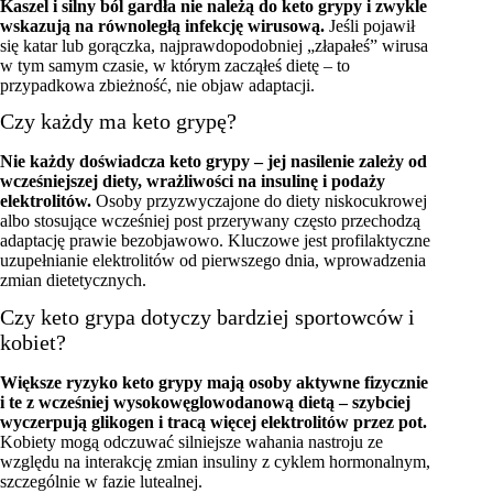
Kaszel i silny ból gardła nie należą do keto grypy i zwykle
wskazują na równoległą infekcję wirusową.
Jeśli pojawił
się katar lub gorączka, najprawdopodobniej „złapałeś” wirusa
w tym samym czasie, w którym zacząłeś dietę – to
przypadkowa zbieżność, nie objaw adaptacji.
Czy każdy ma keto grypę?
Nie każdy doświadcza keto grypy – jej nasilenie zależy od
wcześniejszej diety, wrażliwości na insulinę i podaży
elektrolitów.
Osoby przyzwyczajone do diety niskocukrowej
albo stosujące wcześniej post przerywany często przechodzą
adaptację prawie bezobjawowo. Kluczowe jest profilaktyczne
uzupełnianie elektrolitów od pierwszego dnia, wprowadzenia
zmian dietetycznych.
Czy keto grypa dotyczy bardziej sportowców i
kobiet?
Większe ryzyko keto grypy mają osoby aktywne fizycznie
i te z wcześniej wysokowęglowodanową dietą – szybciej
wyczerpują glikogen i tracą więcej elektrolitów przez pot.
Kobiety mogą odczuwać silniejsze wahania nastroju ze
względu na interakcję zmian insuliny z cyklem hormonalnym,
szczególnie w fazie lutealnej.