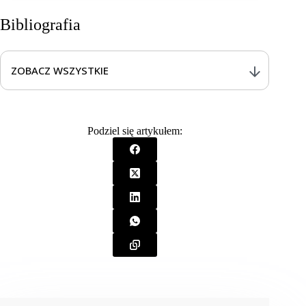
Bibliografia
ZOBACZ WSZYSTKIE
[1] Bostock E.C.S., Kirkby K.C., Taylor B.V.
Consumer reports of „keto flu” associated with the
Podziel się artykułem:
ketogenic diet.
Frontiers in Nutrition
, 2020; 7:20.
doi:10.3389/fnut.2020.00020
[2] Smith E., Farrant L., Dyer S., Sherrington A.
Symptoms during initiation of a ketogenic diet: a
scoping review of occurrence rates, mechanisms and
relief strategies.
Frontiers in Nutrition
, 2025;
12:1538266. doi:10.3389/fnut.2025.1538266
[3] Volek J.S., Phinney S.D.
The Art and Science of
Low Carbohydrate Living
. Beyond Obesity LLC,
2011.
[4] Volek J.S., Phinney S.D.
The Art and Science of
Low Carbohydrate Performance
. Beyond Obesity
LLC, 2012.
[5] Burke L.M. Re-examining high-fat diets for sports