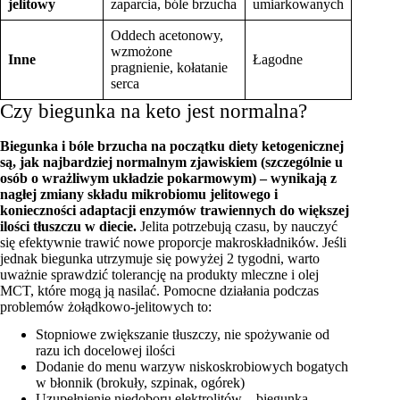
jelitowy
zaparcia, bóle brzucha
umiarkowanych
Oddech acetonowy,
wzmożone
Inne
Łagodne
pragnienie, kołatanie
serca
Czy biegunka na keto jest normalna?
Biegunka i bóle brzucha na początku diety ketogenicznej
są, jak najbardziej normalnym zjawiskiem (szczególnie u
osób o wrażliwym układzie pokarmowym) – wynikają z
nagłej zmiany składu mikrobiomu jelitowego i
konieczności adaptacji enzymów trawiennych do większej
ilości tłuszczu w diecie.
Jelita potrzebują czasu, by nauczyć
się efektywnie trawić nowe proporcje makroskładników. Jeśli
jednak biegunka utrzymuje się powyżej 2 tygodni, warto
uważnie sprawdzić tolerancję na produkty mleczne i olej
MCT, które mogą ją nasilać. Pomocne działania podczas
problemów żołądkowo-jelitowych to:
Stopniowe zwiększanie tłuszczy, nie spożywanie od
razu ich docelowej ilości
Dodanie do menu warzyw niskoskrobiowych bogatych
w błonnik (brokuły, szpinak, ogórek)
Uzupełnienie niedoboru elektrolitów – biegunka