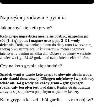
Najczęściej zadawane pytania
Jak pozbyć się keto grypy?
Keto grypę najszybciej można się pozbyć, uzupełniając
sód (1–2 g), potas i magnez oraz pijąc 2–3 L wody
dziennie.
Dodaj szklankę bulionu do diety rano i wieczorem,
zadbaj o wystarczającą ilość tłuszczu w menu i ogranicz
intensywny trening na kilka dni. Objawy powinny wyraźnie
zmaleć w ciągu 24-48 godzin od uzupełnienia elektrolitów.
Czy na keto grypie się chudnie?
Spadek wagi w czasie keto grypy to głównie utrata wody,
a nie tkanki tłuszczowej. Glikogen mięśniowy i wątrobowy
wiąże ok. 3-4 g wody na każdy gram – gdy glikogen
spada, cały ten płyn jest wydalany.
Realna utrata tłuszczu
zaczyna się stopniowo po pełnym wejściu w ketozę.
Keto grypa a kaszel i ból gardła – czy to objaw?