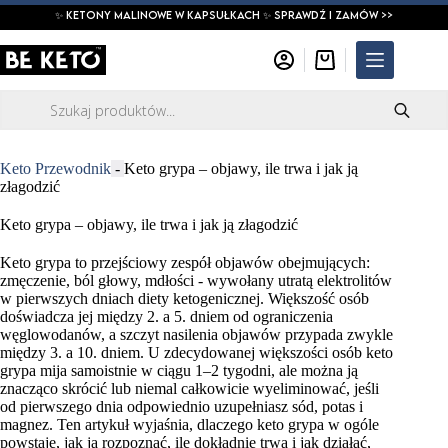
Przejdź
✨ ketony malinowe w kapsułkach ✨ SPRAWDŹ I ZAMÓW >>
do
treści
Koszyk
Wyszukiwarka
produktów
Keto Przewodnik
-
Keto grypa – objawy, ile trwa i jak ją
złagodzić
Keto grypa – objawy, ile trwa i jak ją złagodzić
Keto grypa to przejściowy zespół objawów obejmujących:
zmęczenie, ból głowy, mdłości - wywołany utratą elektrolitów
w pierwszych dniach diety ketogenicznej. Większość osób
doświadcza jej między 2. a 5. dniem od ograniczenia
węglowodanów, a szczyt nasilenia objawów przypada zwykle
między 3. a 10. dniem. U zdecydowanej większości osób keto
grypa mija samoistnie w ciągu 1–2 tygodni, ale można ją
znacząco skrócić lub niemal całkowicie wyeliminować, jeśli
od pierwszego dnia odpowiednio uzupełniasz sód, potas i
magnez. Ten artykuł wyjaśnia, dlaczego keto grypa w ogóle
powstaje, jak ją rozpoznać, ile dokładnie trwa i jak działać,