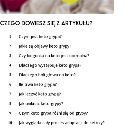
Czego dowiesz SIĘ z artykułu?
Czym jest keto grypa?
1
Jakie są objawy keto grypy?
2
Czy biegunka na keto jest normalna?
3
Dlaczego występuje keto grypa?
4
Dlaczego boli głowa na keto?
5
Ile trwa keto grypa?
6
Jak leczyć keto grypę?
7
Jak uniknąć keto grypy?
8
Czym keto grypa różni się od grypy?
9
Jak wygląda cały proces adaptacji do ketozy?
10