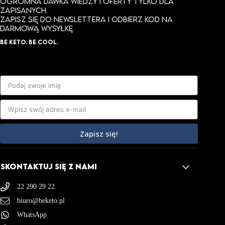
Ogromna dawka wiedzy i oferty tylko dla
zapisanych.
ZAPISZ SIĘ DO NEWSLETTERA I ODBIERZ KOD NA
DARMOWĄ WYSYŁKĘ.
BE KETO. BE COOL.
Zapisz się!
SKONTAKTUJ SIĘ Z NAMI
22 290 29 22
biuro@beketo.pl
WhatsApp