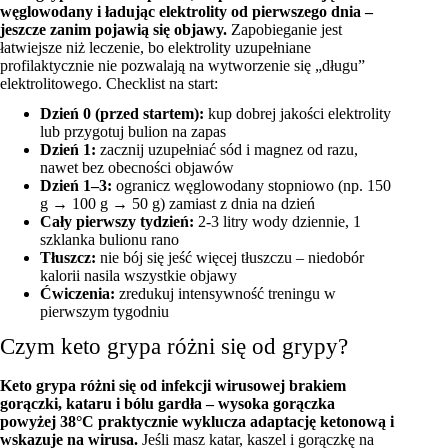
węglowodany i ładując elektrolity od pierwszego dnia –
jeszcze zanim pojawią się objawy.
Zapobieganie jest
łatwiejsze niż leczenie, bo elektrolity uzupełniane
profilaktycznie nie pozwalają na wytworzenie się „długu”
elektrolitowego. Checklist na start:
Dzień 0 (przed startem):
kup dobrej jakości elektrolity
lub przygotuj bulion na zapas
Dzień 1:
zacznij uzupełniać sód i magnez od razu,
nawet bez obecności objawów
Dzień 1–3:
ogranicz węglowodany stopniowo (np. 150
g → 100 g → 50 g) zamiast z dnia na dzień
Cały pierwszy tydzień:
2-3 litry wody dziennie, 1
szklanka bulionu rano
Tłuszcz:
nie bój się jeść więcej tłuszczu – niedobór
kalorii nasila wszystkie objawy
Ćwiczenia:
zredukuj intensywność treningu w
pierwszym tygodniu
Czym keto grypa różni się od grypy?
Keto grypa różni się od infekcji wirusowej brakiem
gorączki, kataru i bólu gardła – wysoka gorączka
powyżej 38°C praktycznie wyklucza adaptację ketonową i
wskazuje na wirusa.
Jeśli masz katar, kaszel i gorączkę na