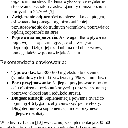
organizmu na stres. Badania wykazały, że regularne
stosowanie ekstraktu z ashwagandhy obniża poziom
kortyzolu o 25-30% [5].
Zwiększenie odporności na stres
: Jako adaptogen,
ashwagandha pomaga organizmowi lepiej
przystosować się do trudnych warunków, poprawiając
ogólną odporność na stres.
Poprawa samopoczucia
: Ashwagandha wpływa na
poprawę nastroju, zmniejszając objawy lęku i
niepokoju. Dzięki jej działaniu na układ nerwowy,
pomaga także w poprawie jakości snu.
Rekomendacja dawkowania:
Typowa dawka
: 300-600 mg ekstraktu dziennie
(standardowy ekstrakt zawierający 5% witanolidów).
Pora przyjmowania
: Najlepiej przyjmować rano (w
celu obniżenia poziomu kortyzolu) oraz wieczorem (na
poprawę jakości snu i redukcję stresu).
Długość kuracji
: Suplementacja powinna trwać co
najmniej 4-6 tygodni, aby zauważyć pełne efekty.
Długoterminowa suplementacja może przynieść
najlepsze rezultaty.
W jednym z badań [12] wykazano, że suplementacja 300-600
mg ekstraktu z ashwagandy dziennie obniżyła poziom