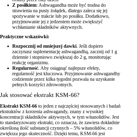
Z posiłkiem
: Ashwagandha może być trudna do
strawienia na pusty żołądek, dlatego zaleca się jej
spożywanie w trakcie lub po posiłku. Dodatkowo,
przyjmowanie jej z jedzeniem może zwiększyć
wchłanianie składników aktywnych.
Praktyczne wskazówki:
Rozpocznij od mniejszej dawki
. Jeśli dopiero
zaczynasz suplementację ashwagandhą, zacznij od 1 g
dziennie i stopniowo zwiększaj do 2 g, monitorując
reakcję organizmu.
Regularność
. Aby osiągnąć najlepsze efekty,
regularność jest kluczowa. Przyjmowanie ashwagandhy
codziennie przez kilka tygodni pozwala na uzyskanie
pełnych korzyści zdrowotnych.
Jak stosować ekstrakt KSM-66?
Ekstrakt KSM-66
to jeden z najczęściej stosowanych i badań
ekstraktów z korzenia ashwagandy, znany z wysokiej
koncentracji składników aktywnych, w tym witanolidów. Jest
to standaryzowany ekstrakt, co oznacza, że zawiera dokładnie
określoną ilość substancji czynnych – 5% witanolidów, co
zwiększa jego skuteczność. Dzięki temu, KSM-66 jest