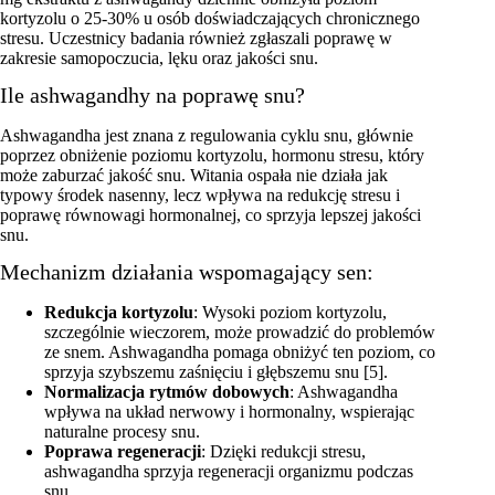
kortyzolu o 25-30% u osób doświadczających chronicznego
stresu. Uczestnicy badania również zgłaszali poprawę w
zakresie samopoczucia, lęku oraz jakości snu.
Ile ashwagandhy na poprawę snu?
Ashwagandha jest znana z regulowania cyklu snu, głównie
poprzez obniżenie poziomu kortyzolu, hormonu stresu, który
może zaburzać jakość snu. Witania ospała nie działa jak
typowy środek nasenny, lecz wpływa na redukcję stresu i
poprawę równowagi hormonalnej, co sprzyja lepszej jakości
snu.
Mechanizm działania wspomagający sen:
Redukcja kortyzolu
: Wysoki poziom kortyzolu,
szczególnie wieczorem, może prowadzić do problemów
ze snem. Ashwagandha pomaga obniżyć ten poziom, co
sprzyja szybszemu zaśnięciu i głębszemu snu [5].
Normalizacja rytmów dobowych
: Ashwagandha
wpływa na układ nerwowy i hormonalny, wspierając
naturalne procesy snu.
Poprawa regeneracji
: Dzięki redukcji stresu,
ashwagandha sprzyja regeneracji organizmu podczas
snu.