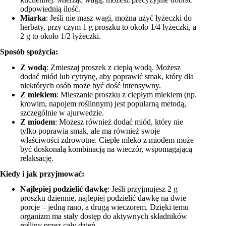
odpowiednią ilość.
Miarka
: Jeśli nie masz wagi, można użyć łyżeczki do
herbaty, przy czym 1 g proszku to około 1/4 łyżeczki, a
2 g to około 1/2 łyżeczki.
Sposób spożycia:
Z wodą
: Zmieszaj proszek z ciepłą wodą. Możesz
dodać miód lub cytrynę, aby poprawić smak, który dla
niektórych osób może być dość intensywny.
Z mlekiem
: Mieszanie proszku z ciepłym mlekiem (np.
krowim, napojem roślinnym) jest popularną metodą,
szczególnie w ajurwedzie.
Z miodem
: Możesz również dodać miód, który nie
tylko poprawia smak, ale ma również swoje
właściwości zdrowotne. Ciepłe mleko z miodem może
być doskonałą kombinacją na wieczór, wspomagającą
relaksację.
Kiedy i jak przyjmować:
Najlepiej podzielić dawkę
: Jeśli przyjmujesz 2 g
proszku dziennie, najlepiej podzielić dawkę na dwie
porcje – jedną rano, a drugą wieczorem. Dzięki temu
organizm ma stały dostęp do aktywnych składników
rośliny przez cały dzień.