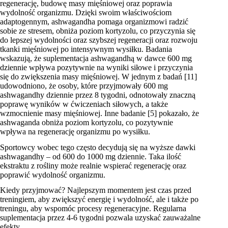
regenerację, budowę masy mięśniowej oraz poprawia
wydolność organizmu. Dzięki swoim właściwościom
adaptogennym, ashwagandha pomaga organizmowi radzić
sobie ze stresem, obniża poziom kortyzolu, co przyczynia się
do lepszej wydolności oraz szybszej regeneracji oraz rozwoju
tkanki mięśniowej po intensywnym wysiłku. Badania
wskazują, że suplementacja ashwagandhą w dawce 600 mg
dziennie wpływa pozytywnie na wyniki siłowe i przyczynia
się do zwiększenia masy mięśniowej. W jednym z badań [11]
udowodniono, że osoby, które przyjmowały 600 mg
ashwagandhy dziennie przez 8 tygodni, odnotowały znaczną
poprawę wyników w ćwiczeniach siłowych, a także
wzmocnienie masy mięśniowej. Inne badanie [5] pokazało, że
ashwaganda obniża poziom kortyzolu, co pozytywnie
wpływa na regenerację organizmu po wysiłku.
Sportowcy wobec tego często decydują się na wyższe dawki
ashwagandhy – od 600 do 1000 mg dziennie. Taka ilość
ekstraktu z rośliny może realnie wspierać regenerację oraz
poprawić wydolność organizmu.
Kiedy przyjmować? Najlepszym momentem jest czas przed
treningiem, aby zwiększyć energię i wydolność, ale i także po
treningu, aby wspomóc procesy regeneracyjne. Regularna
suplementacja przez 4-6 tygodni pozwala uzyskać zauważalne
efekty.