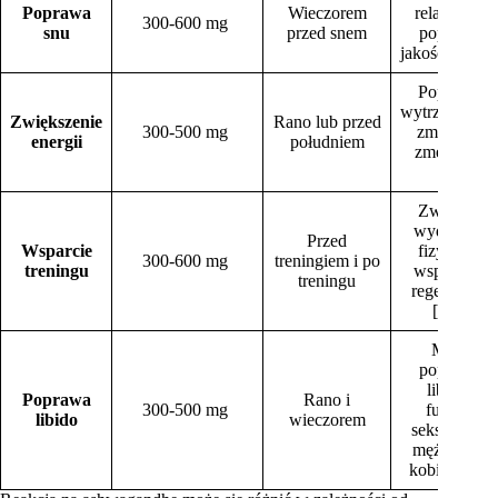
Poprawa
Wieczorem
relaksacji i
300-600 mg
snu
przed snem
poprawia
jakość snu [1]
Poprawia
wytrzymałość
Zwiększenie
Rano lub przed
300-500 mg
zmniejsza
energii
południem
zmęczenie
[2].
Zwiększa
wydolność
Przed
Wsparcie
fizyczną i
300-600 mg
treningiem i po
treningu
wspomaga
treningu
regenerację
[10].
Może
poprawić
libido i
Poprawa
Rano i
300-500 mg
funkcje
libido
wieczorem
seksualne u
mężczyzn i
kobiet [11].