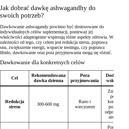
Jak dobrać dawkę ashwagandhy do
swoich potrzeb?
Dawkowanie ashwagandy powinno być dostosowane do
indywidualnych celów suplementacji, ponieważ jej
właściwości adaptogenne wspierają różne aspekty zdrowia. W
zależności od tego, czy celem jest redukcja stresu, poprawa
snu, zwiększenie energii, wsparcie treningu, czy poprawa
libido, dawkowanie oraz pora przyjmowania mogą się różnić.
Dawkowanie dla konkretnych celów
Rekomendowana
Pora
Dodatkowe
Cel
dawka dzienna
przyjmowania
wskazówki
Zmniejsza
poziom
Redukcja
Rano i
kortyzolu,
300-600 mg
stresu
wieczorem
poprawia
odporność n
stres [5].
Pomaga w