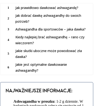
Jak prawidłowo dawkować ashwagandę?
1
Jak dobrać dawkę ashwagandhy do swoich
2
potrzeb?
Ashwagandha dla sportowców – jaka dawka?
3
Kiedy najlepiej brać ashwagandhę – rano czy
4
wieczorem?
Jakie skutki uboczne może powodować zła
5
dawka?
Jakie jest optymalne dawkowanie
6
ashwagandhy?
Najważniejsze informacje:
Ashwagandha w proszku
: 1-2 g dziennie. W
badaniach naukowych zaleca się spożycie od 1