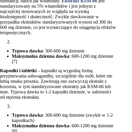
substancji, takich jak witanolidy.
Ekstrakt KSM-66
jest
standaryzowany na 5% witanolidów i jest jednym z
najczęściej stosowanych ze względu na wysoką
biodostępność i skuteczność. Zwykle dawkowanie w
przypadku ekstraktów standaryzowanych wynosi od 300 do
600 mg dziennie, co jest wystarczające do osiągnięcia efektów
terapeutycznych.
Typowa dawka
: 300-600 mg dziennie
Maksymalna dzienna dawka
: 600-1200 mg dziennie
[7]
Kapsułki i tabletki
– kapsułki są wygodną formą
przyjmowania ashwagandhy, szczególnie dla osób, które nie
lubią smaku proszku. Zawierają one zazwyczaj ekstrakt z
korzenia, w tym standaryzowane ekstrakty jak KSM-66 lub
inne. Typowa dawka to 1-2 kapsułki dziennie, w zależności
od stężenia ekstraktu.
Typowa dawka
: 300-600 mg dziennie (zwykle w 1-2
kapsułkach)
Maksymalna dzienna dawka
: 600-1200 mg dziennie
[8]