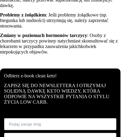
dawkę.
Problemy z żołądkiem
: Jeśli problemy żołądkowe (np.
biegunka lub nudności) utrzymują się, należy zaprzestać
stosowania.
Zmiany w poziomach hormonów tarczycy
: Osoby z
chorobami tarczycy powinny natychmiast skonsultować się z
lekarzem w przypadku zauważenia jakichkolwiek
niepokojących objawów.
Odbierz e-book clean keto!
ZAPISZ SIĘ DO NEWSLETTERA I OTRZYMAJ
SOLIDNĄ DAWKĘ KETO WIEDZY, KTÓRA
ODPOWIE NA WSZYSTKIE PYTANIA O STYLU
ŻYCIA LOW CARB.