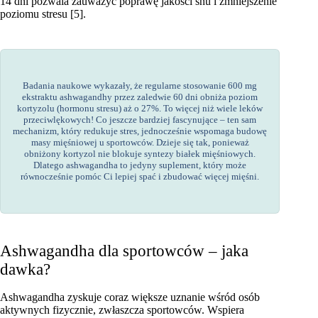
14 dni pozwala zauważyć poprawę jakości snu i zmniejszenie
poziomu stresu [5].
Badania naukowe wykazały, że regularne stosowanie 600 mg
ekstraktu ashwagandhy przez zaledwie 60 dni obniża poziom
kortyzolu (hormonu stresu) aż o 27%. To więcej niż wiele leków
przeciwlękowych! Co jeszcze bardziej fascynujące – ten sam
mechanizm, który redukuje stres, jednocześnie wspomaga budowę
masy mięśniowej u sportowców. Dzieje się tak, ponieważ
obniżony kortyzol nie blokuje syntezy białek mięśniowych.
Dlatego ashwagandha to jedyny suplement, który może
równocześnie pomóc Ci lepiej spać i zbudować więcej mięśni.
Ashwagandha dla sportowców – jaka
dawka?
Ashwagandha zyskuje coraz większe uznanie wśród osób
aktywnych fizycznie, zwłaszcza sportowców. Wspiera