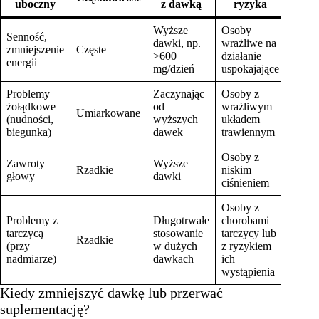
uboczny
z dawką
ryzyka
Wyższe
Osoby
Senność,
dawki, np.
wrażliwe na
zmniejszenie
Częste
>600
działanie
energii
mg/dzień
uspokajające
Problemy
Zaczynając
Osoby z
żołądkowe
od
wrażliwym
Umiarkowane
(nudności,
wyższych
układem
biegunka)
dawek
trawiennym
Osoby z
Zawroty
Wyższe
Rzadkie
niskim
głowy
dawki
ciśnieniem
Osoby z
Problemy z
Długotrwałe
chorobami
tarczycą
stosowanie
tarczycy lub
Rzadkie
(przy
w dużych
z ryzykiem
nadmiarze)
dawkach
ich
wystąpienia
Kiedy zmniejszyć dawkę lub przerwać
suplementację?