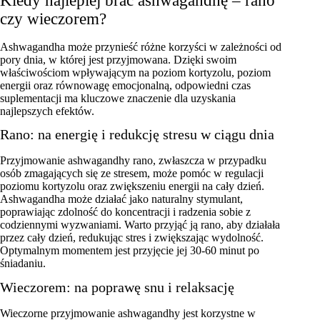
Kiedy najlepiej brać ashwagandhę – rano
czy wieczorem?
Ashwagandha może przynieść różne korzyści w zależności od
pory dnia, w której jest przyjmowana. Dzięki swoim
właściwościom wpływającym na poziom kortyzolu, poziom
energii oraz równowagę emocjonalną, odpowiedni czas
suplementacji ma kluczowe znaczenie dla uzyskania
najlepszych efektów.
Rano: na energię i redukcję stresu w ciągu dnia
Przyjmowanie ashwagandhy rano, zwłaszcza w przypadku
osób zmagających się ze stresem, może pomóc w regulacji
poziomu kortyzolu oraz zwiększeniu energii na cały dzień.
Ashwagandha może działać jako naturalny stymulant,
poprawiając zdolność do koncentracji i radzenia sobie z
codziennymi wyzwaniami. Warto przyjąć ją rano, aby działała
przez cały dzień, redukując stres i zwiększając wydolność.
Optymalnym momentem jest przyjęcie jej 30-60 minut po
śniadaniu.
Wieczorem: na poprawę snu i relaksację
Wieczorne przyjmowanie ashwagandhy jest korzystne w