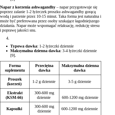
Napar z korzenia ashwagandhy
– napar przygotowuje się
poprzez zalanie 1-2 łyżeczek proszku ashwagandhy gorącą
wodą i parzenie przez 10-15 minut. Taka forma jest naturalna i
może być preferowana przez osoby szukające łagodniejszego
działania. Napar może wspomagać relaksację, redukcję stresu
i poprawę jakości snu.
Typowa dawka
: 1-2 łyżeczki dziennie
Maksymalna dzienna dawka
: 3-4 łyżeczki dziennie
[9].
Forma
Przeciętna
Maksymalna dzienna
suplementu
dawka
dawka
Proszek
1-2 g dziennie
3-5 g dziennie
(korzeń)
Ekstrakt
300-600 mg
(KSM-66)
dziennie
600-1200 mg dziennie
300-600 mg
Kapsułki
600-1200 mg dziennie
dziennie