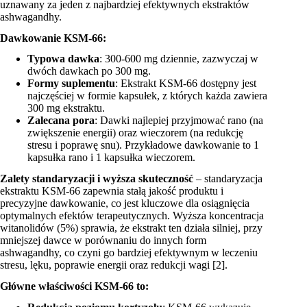
uznawany za jeden z najbardziej efektywnych ekstraktów
ashwagandhy.
Dawkowanie KSM-66:
Typowa dawka
: 300-600 mg dziennie, zazwyczaj w
dwóch dawkach po 300 mg.
Formy suplementu
: Ekstrakt KSM-66 dostępny jest
najczęściej w formie kapsułek, z których każda zawiera
300 mg ekstraktu.
Zalecana pora
: Dawki najlepiej przyjmować rano (na
zwiększenie energii) oraz wieczorem (na redukcję
stresu i poprawę snu). Przykładowe dawkowanie to 1
kapsułka rano i 1 kapsułka wieczorem.
Zalety standaryzacji i wyższa skuteczność
– standaryzacja
ekstraktu KSM-66 zapewnia stałą jakość produktu i
precyzyjne dawkowanie, co jest kluczowe dla osiągnięcia
optymalnych efektów terapeutycznych. Wyższa koncentracja
witanolidów (5%) sprawia, że ekstrakt ten działa silniej, przy
mniejszej dawce w porównaniu do innych form
ashwagandhy, co czyni go bardziej efektywnym w leczeniu
stresu, lęku, poprawie energii oraz redukcji wagi [2].
Główne właściwości KSM-66 to: