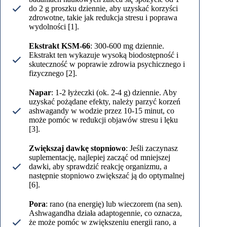
do 2 g proszku dziennie, aby uzyskać korzyści
zdrowotne, takie jak redukcja stresu i poprawa
wydolności [1].
Ekstrakt KSM-66
: 300-600 mg dziennie.
Ekstrakt ten wykazuje wysoką biodostępność i
skuteczność w poprawie zdrowia psychicznego i
fizycznego [2].
Napar
: 1-2 łyżeczki (ok. 2-4 g) dziennie. Aby
uzyskać pożądane efekty, należy parzyć korzeń
ashwagandy w wodzie przez 10-15 minut, co
może pomóc w redukcji objawów stresu i lęku
[3].
Zwiększaj dawkę stopniowo
: Jeśli zaczynasz
suplementację, najlepiej zacząć od mniejszej
dawki, aby sprawdzić reakcję organizmu, a
następnie stopniowo zwiększać ją do optymalnej
[6].
Pora
: rano (na energię) lub wieczorem (na sen).
Ashwagandha działa adaptogennie, co oznacza,
że może pomóc w zwiększeniu energii rano, a