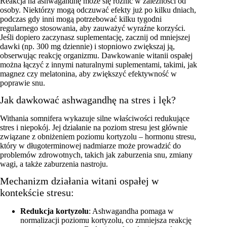
Reakcja na ashwagandhę może się różnić w zależności od
osoby. Niektórzy mogą odczuwać efekty już po kilku dniach,
podczas gdy inni mogą potrzebować kilku tygodni
regularnego stosowania, aby zauważyć wyraźne korzyści.
Jeśli dopiero zaczynasz suplementację, zacznij od mniejszej
dawki (np. 300 mg dziennie) i stopniowo zwiększaj ją,
obserwując reakcję organizmu. Dawkowanie witanii ospałej
można łączyć z innymi naturalnymi suplementami, takimi, jak
magnez czy melatonina, aby zwiększyć efektywność w
poprawie snu.
Jak dawkować ashwagandhę na stres i lęk?
Withania somnifera wykazuje silne właściwości redukujące
stres i niepokój. Jej działanie na poziom stresu jest głównie
związane z obniżeniem poziomu kortyzolu – hormonu stresu,
który w długoterminowej nadmiarze może prowadzić do
problemów zdrowotnych, takich jak zaburzenia snu, zmiany
wagi, a także zaburzenia nastroju.
Mechanizm działania witani ospałej w
kontekście stresu:
Redukcja kortyzolu
: Ashwagandha pomaga w
normalizacji poziomu kortyzolu, co zmniejsza reakcję