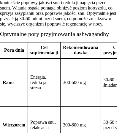
kontekście poprawy jakości snu i redukcji napięcia przed
snem. Witania ospała pomaga obniżyć poziom kortyzolu, co
sprzyja zasypianiu oraz poprawie jakości snu. Optymalnie jest
przyjąć ją 30-60 minut przed snem, co pomoże zrelaksować
się, wyciszyć organizm i poprawić regenerację w nocy.
Optymalne pory przyjmowania ashwagandhy
Cel
Rekomendowana
Czas
Pora dnia
suplementacji
dawka
przyjmowania
Energia,
30-60 minut po
Rano
redukcja
300-600 mg
śniadaniu
stresu
Poprawa snu,
30-60 minut
Wieczorem
300-600 mg
relaksacja
przed snem