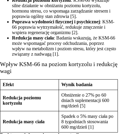
Redukcja poziomu kortyzolu
: KSM-66 wykazuje
silne działanie w obniżaniu poziomu kortyzolu,
hormonu stresu, co wspomaga zarządzanie stresem i
poprawia ogólny stan zdrowia [5].
Poprawa wydolności fizycznej i psychicznej
: KSM-
66 poprawia wytrzymałość, redukuje zmęczenie i
wspiera regenerację organizmu [2].
Redukcja masy ciała
: Badania wskazują, że KSM-66
może wspomagać procesy odchudzania, poprzez
wpływ na metabolizm i poziom stresu, który jest często
związany z nadwagą [1].
Wpływ KSM-66 na poziom kortyzolu i redukcję
wagi
Efekt
Wynik badania
Obniżenie o 27% po 60
Redukcja poziomu
dniach suplementacji 600
kortyzolu
mg/dzień [5]
Spadek o 5% masy ciała po
Redukcja masy ciała
8 tygodniach stosowania
600 mg/dzień [1]