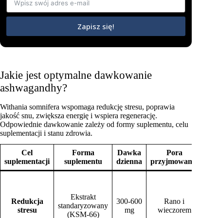
Zapisz się!
Jakie jest optymalne dawkowanie
ashwagandhy?
Withania somnifera wspomaga redukcję stresu, poprawia
jakość snu, zwiększa energię i wspiera regenerację.
Odpowiednie dawkowanie zależy od formy suplementu, celu
suplementacji i stanu zdrowia.
Cel
Forma
Dawka
Pora
Do
suplementacji
suplementu
dzienna
przyjmowania
ws
S
Ekstrakt
wi
Redukcja
300-600
Rano i
standaryzowany
stresu
mg
wieczorem
(KSM-66)
ws