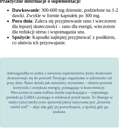
Praktyczne informacje o suplementacji:
Dawkowanie
: 300-600 mg dziennie, podzielone na 1-2
dawki. Zwykle w formie kapsułek po 300 mg.
Pora dnia
: Zaleca się przyjmowanie rano i wieczorem
dla lepszej skuteczności – rano dla energii, wieczorem
dla redukcji stresu i wspomagania snu.
Spożycie
: Kapsułki najlepiej przyjmować z posiłkiem,
co ułatwia ich przyswajanie.
Ashwagandha to jeden z niewielu suplementów, który dosłownie
dostosowuje się do potrzeb Twojego organizmu w zależności od
pory dnia. Rano działa jak naturalny stymulant – obniża poziom
kortyzolu i zwiększa energię, pomagając w koncentracji.
Wieczorem ta sama roślina działa uspokajająco – wspomaga
produkcję GABA i pomaga w relaksacji przed snem. To dlatego w
tradycyjnej medycynie ajurwedyjskiej nazywana jest „koniem
wśród ziół” – daje siłę gdy jej potrzebujesz, a spokój gdy go
szukasz.