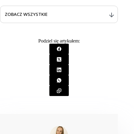
ZOBACZ WSZYSTKIE
1.
https://pmc.ncbi.nlm.nih.gov/articles/PMC8762185/
2.
https://pubmed.ncbi.nlm.nih.gov/25405876/
Podziel się artykułem:
3.
https://www.researchgate.net/publication/389641324_
Herbal_Therapies_for_Hypothyroidism?
_tp=eyJjb250ZXh0Ijp7ImZpcnN0UGFnZSI6InB1Ym
xpY2F0aW9uIiwicGFnZSI6InB1YmxpY2F0aW9uIn1
9
4.
https://apcz.umk.pl/QS/article/view/54904
5.
https://pubmed.ncbi.nlm.nih.gov/23439798/
6.
https://www.nmi.health/wp-
content/uploads/2023/02/NMJ_Ashwagandha_A-
Review-of-Clinical-Use-and-Efficacy.pdf
7.
https://magistralbr.caldic.com/storage/product-
files/1447526702.pdf
8.
https://www.nmi.health/wp-
content/uploads/2023/02/NMJ_Ashwagandha_A-
Review-of-Clinical-Use-and-Efficacy.pdf
9.
https://www.researchgate.net/publication/370757700_
Potential_clinical_usage_of_ashwagandha_root_extract