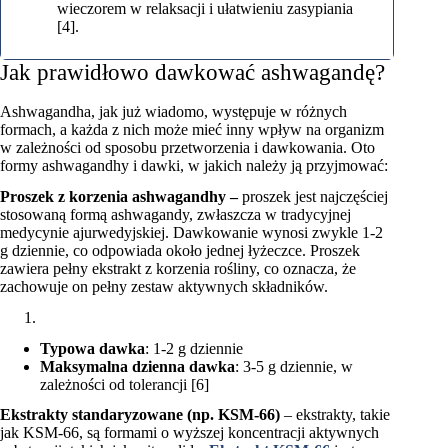
wieczorem w relaksacji i ułatwieniu zasypiania
[4].
Jak prawidłowo dawkować ashwagandę?
Ashwagandha, jak już wiadomo, występuje w różnych
formach, a każda z nich może mieć inny wpływ na organizm
w zależności od sposobu przetworzenia i dawkowania. Oto
formy ashwagandhy i dawki, w jakich należy ją przyjmować:
Proszek z korzenia ashwagandhy –
proszek jest najczęściej
stosowaną formą ashwagandy, zwłaszcza w tradycyjnej
medycynie ajurwedyjskiej. Dawkowanie wynosi zwykle 1-2
g dziennie, co odpowiada około jednej łyżeczce. Proszek
zawiera pełny ekstrakt z korzenia rośliny, co oznacza, że
zachowuje on pełny zestaw aktywnych składników.
Typowa dawka
: 1-2 g dziennie
Maksymalna dzienna dawka
: 3-5 g dziennie, w
zależności od tolerancji [6]
Ekstrakty standaryzowane (np. KSM-66)
– ekstrakty, takie
jak KSM-66, są formami o wyższej koncentracji aktywnych