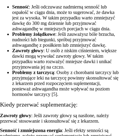
Senność
: Jeśli odczuwasz nadmierną senność lub
ospałość w ciągu dnia, może to sugerować, że dawka
jest za wysoka. W takim przypadku warto zmniejszyć
dawkę do 300 mg dziennie lub przyjmować
ashwagandhę w mniejszych porcjach w ciągu dnia.
Problemy żołądkowe
: Jeśli zauważysz bóle brzucha,
nudności lub biegunki, spróbuj przyjmować
ashwagandhę z posiłkiem lub zmniejszyć dawkę.
Zawroty głowy
: U osób z niskim ciśnieniem, większe
dawki mogą wywołać zawroty głowy. W takim
przypadku warto rozważyć mniejsze dawki i unikać
przyjmowania jej na czczo.
Problemy z tarczycą
: Osoby z chorobami tarczycy lub
przyjmujące leki na tarczycę powinny skonsultować się
z lekarzem przed rozpoczęciem suplementacji,
ponieważ ashwagandha może wpływać na poziom
hormonów tarczycy [5].
Kiedy przerwać suplementację:
Zawroty głowy
: Jeśli zawroty głowy są nasilone, należy
przerwać stosowanie i skonsultować się z lekarzem.
Senność i zmniejszona energia
: Jeśli efekty senności są
nadmierne, należy przerwać suplementację lub zmniejszyć