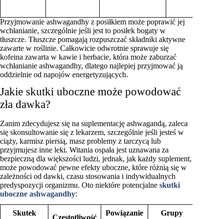
Przyjmowanie ashwagandhy z posiłkiem może poprawić jej
wchłanianie, szczególnie jeśli jest to posiłek bogaty w
tłuszcze. Tłuszcze pomagają rozpuszczać składniki aktywne
zawarte w roślinie. Całkowicie odwrotnie sprawuje się
kofeina zawarta w kawie i herbacie, która może zaburzać
wchłanianie ashwagandhy, dlatego najlepiej przyjmować ją
oddzielnie od napojów energetyzujących.
Jakie skutki uboczne może powodować
zła dawka?
Zanim zdecydujesz się na suplementację ashwagandą, zaleca
się skonsultowanie się z lekarzem, szczególnie jeśli jesteś w
ciąży, karmisz piersią, masz problemy z tarczycą lub
przyjmujesz inne leki. Witania ospała jest uznawana za
bezpieczną dla większości ludzi, jednak, jak każdy suplement,
może powodować pewne efekty uboczne, które różnią się w
zależności od dawki, czasu stosowania i indywidualnych
predyspozycji organizmu. Oto niektóre potencjalne
skutki
uboczne ashwagandhy
:
Skutek
Powiązanie
Grupy
Częstotliwość