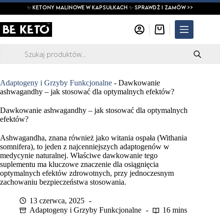
Przejdź
✨ ketony malinowe w kapsułkach ✨ SPRAWDŹ I ZAMÓW >>
do
treści
Koszyk
Wyszukiwarka
produktów
Adaptogeny i Grzyby Funkcjonalne
-
Dawkowanie
ashwagandhy – jak stosować dla optymalnych efektów?
Dawkowanie ashwagandhy – jak stosować dla optymalnych
efektów?
Ashwagandha, znana również jako witania ospała (Withania
somnifera), to jeden z najcenniejszych adaptogenów w
medycynie naturalnej. Właściwe dawkowanie tego
suplementu ma kluczowe znaczenie dla osiągnięcia
optymalnych efektów zdrowotnych, przy jednoczesnym
zachowaniu bezpieczeństwa stosowania.
13 czerwca, 2025
Adaptogeny i Grzyby Funkcjonalne
16 mins