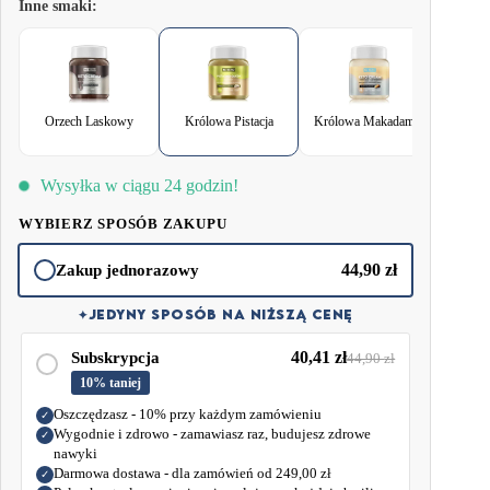
Inne smaki:
niskowęglowodanowej. Doskonale komponuje się z keto naleśnikami,
omletami, wypiekami lub kanapkami z Keto Chlebem. Królowa Pistacja to
nie tylko smak, ale i wartości odżywcze — wysoka zawartość błonnika,
matcha i zdrowe tłuszcze pomagają utrzymać energię przez cały dzień.
Orzech Laskowy
Królowa Pistacja
Królowa Makadamia
Migd
Matcha i pistacje dostarczają naturalnych antyoksydantów wspierających
zdrowie skóry, mózgu i serca.
Wysyłka w ciągu 24 godzin!
To słodka przekąska, na którą możesz sobie pozwolić każdego dnia!
WYBIERZ SPOSÓB ZAKUPU
44,90
zł
Zakup jednorazowy
✦
JEDYNY SPOSÓB NA NIŻSZĄ CENĘ
40,41
zł
Subskrypcja
44,90
zł
10% taniej
Oszczędzasz - 10% przy każdym zamówieniu
✓
Wygodnie i zdrowo - zamawiasz raz, budujesz zdrowe
✓
nawyki
Darmowa dostawa - dla zamówień od
249,00
zł
✓