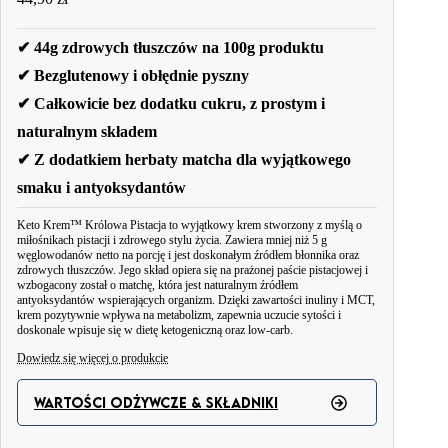
✔ 44g zdrowych tłuszczów na 100g produktu
✔ Bezglutenowy i obłędnie pyszny
✔ Całkowicie bez dodatku cukru, z prostym i
naturalnym składem
✔ Z dodatkiem herbaty matcha dla wyjątkowego
smaku i antyoksydantów
Keto Krem™ Królowa Pistacja to wyjątkowy krem stworzony z myślą o
miłośnikach pistacji i zdrowego stylu życia. Zawiera mniej niż 5 g
węglowodanów netto na porcję i jest doskonałym źródłem błonnika oraz
zdrowych tłuszczów. Jego skład opiera się na prażonej paście pistacjowej i
wzbogacony został o matchę, która jest naturalnym źródłem
antyoksydantów wspierających organizm. Dzięki zawartości inuliny i MCT,
krem pozytywnie wpływa na metabolizm, zapewnia uczucie sytości i
doskonale wpisuje się w dietę ketogeniczną oraz low-carb.
Dowiedz się więcej o produkcie
Od dziś, gdy tylko najdzie Cię ochota na coś wyjątkowego, wybierz Keto
Krem Królowa Pistacja.
WARTOŚCI ODŻYWCZE & SKŁADNIKI
To zdrowa i słodka przekąska idealna dla osób na diecie ketogenicznej lub