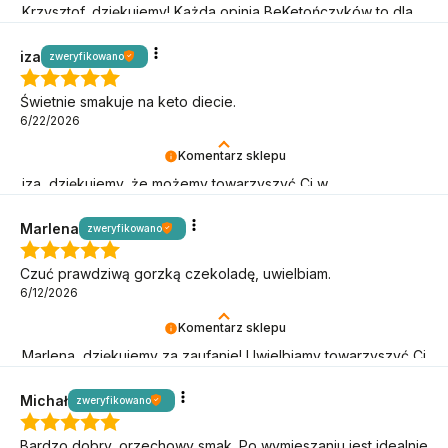
Krzysztof, dziękujemy! Każda opinia BeKetończyków to dla
nas sygnał, że idziemy w dobrą stronę!
iza
zweryfikowano
Świetnie smakuje na keto diecie.
6/22/2026
Komentarz sklepu
iza, dziękujemy, że możemy towarzyszyć Ci w
niskowęglowodanowym stylu życia!
Marlena
zweryfikowano
Czuć prawdziwą gorzką czekoladę, uwielbiam.
6/12/2026
Komentarz sklepu
Marlena, dziękujemy za zaufanie! Uwielbiamy towarzyszyć Ci
w keto podróży.
Michał
zweryfikowano
Bardzo dobry, orzechowy smak. Po wymieszaniu jest idealnie