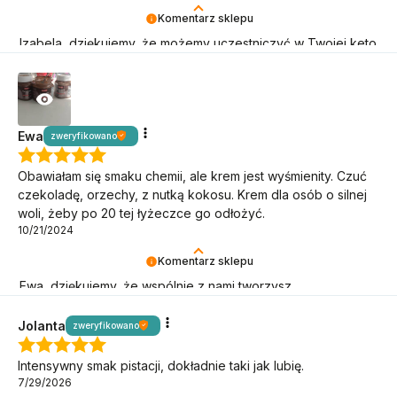
Komentarz sklepu
Izabela, dziękujemy, że możemy uczestniczyć w Twojej keto
przygodzie! Oby trwała jak najdłużej!
Ewa
zweryfikowano
Obawiałam się smaku chemii, ale krem jest wyśmienity. Czuć
czekoladę, orzechy, z nutką kokosu. Krem dla osób o silnej
woli, żeby po 20 tej łyżeczce go odłożyć.
10/21/2024
Komentarz sklepu
Ewa, dziękujemy, że wspólnie z nami tworzysz
niepowtarzalną armię BeKetończyków!
Jolanta
zweryfikowano
Intensywny smak pistacji, dokładnie taki jak lubię.
7/29/2026