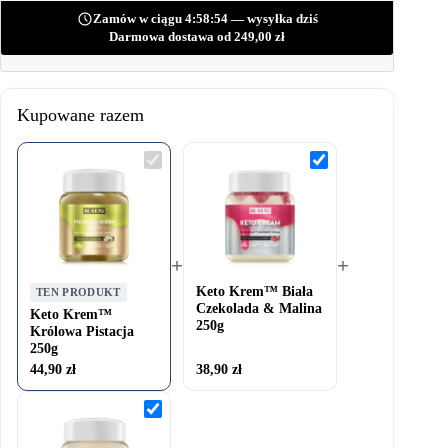
Zamów w ciągu 4:58:52 — wysyłka dziś
Darmowa dostawa od
249,00
zł
Kupowane razem
Keto
Keto
Krem™
Krem™
Królowa
Biała
Pistacja
Czekolada
250g
&
Malina
250g
+
+
Keto Krem™ Biała
TEN PRODUKT
Czekolada & Malina
Keto Krem™
250g
Królowa Pistacja
250g
44,90
zł
38,90
zł
Keto
Krem™
Królowa