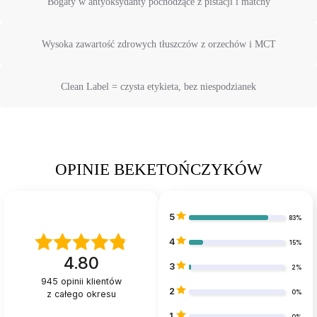
Bogaty w antyoksydanty pochodzące z pistacji i matchy
Wysoka zawartość zdrowych tłuszczów z orzechów i MCT
Clean Label = czysta etykieta, bez niespodzianek
OPINIE BEKETOŃCZYKÓW
5
83%
4
15%
4.80
3
2%
945
opinii klientów
2
z całego okresu
0%
1