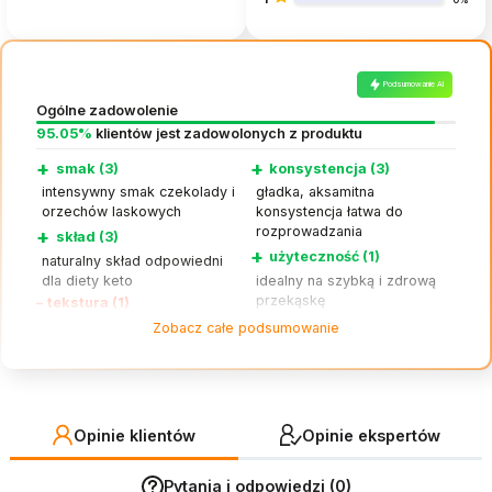
0%
Podsumowanie AI
Ogólne zadowolenie
95.05%
klientów jest zadowolonych z produktu
+
+
smak (3)
konsystencja (3)
intensywny smak czekolady i
gładka, aksamitna
orzechów laskowych
konsystencja łatwa do
rozprowadzania
+
skład (3)
+
użyteczność (1)
naturalny skład odpowiedni
dla diety keto
idealny na szybką i zdrową
przekąskę
–
tekstura (1)
konsystencja może być nieco
Zobacz całe podsumowanie
gęsta, wymaga mieszania
Opinie klientów
Opinie ekspertów
Pytania i odpowiedzi (0)