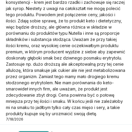
konsystencji - krem jest bardzo rzadki i zachowuje się raczej
jak syrop. Niestety z uwagi na całokształt nie mogę polecić
tego produktu. Powodem jest połączenie ceny, jakości i
ilości. Zdaję sobie sprawę, że to produkt keto i dietetyczny,
więc będzie droższy, ale główna różnica w składzie w
porównaniu do produktów typu Nutella i inne są proporcje
składników i substancja słodząca. Uważam że przy takiej
ilości kremu, oraz wysokiej cenie oczekiwałbym produktu
premium, w którym producent wyjdzie z siebie aby zapewnić
doskonały głęboki smak bez dziwnego posmaku erytrytolu.
Zastosuje np. dużo droższą ale akceptowalną przy tej cenie
allulozę, która smakuje jak cukier ale nie jest metabolizowana
przez organizm. Zamiast tego mamy mało drogiego kremu
słodzonego erytrytolem. Nie mam porównania do keto-
smarowideł innych firm, ale uważam, że produkt jest
zdecydowanie zbyt drogi. Cena powinna być o połowę
mniejsza przy tej ilości i smaku. W końcu jeśli nie zależałoby
mi na smaku to jadłbym tylko cały czas mięso i sery, a takie
produkty kupuje się by urozmaicić swoją dietę.
7/18/2026