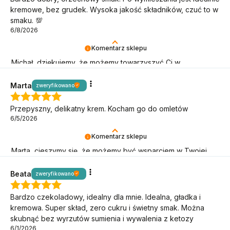
kremowe, bez grudek. Wysoka jakość składników, czuć to w
smaku. 💯
6/8/2026
Komentarz sklepu
Michał, dziękujemy, że możemy towarzyszyć Ci w
niskowęglowodanowym stylu życia!
Marta
zweryfikowano
Przepyszny, delikatny krem. Kocham go do omletów
6/5/2026
Komentarz sklepu
Marta, cieszymy się, że możemy być wsparciem w Twojej
keto misji!
Beata
zweryfikowano
Bardzo czekoladowy, idealny dla mnie. Idealna, gładka i
kremowa. Super skład, zero cukru i świetny smak. Można
skubnąć bez wyrzutów sumienia i wywalenia z ketozy
6/1/2026