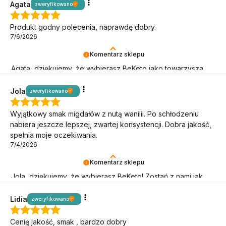
Agata
zweryfikowano
Produkt godny polecenia, naprawdę dobry.
7/6/2026
Komentarz sklepu
Agata, dziękujemy, że wybierasz BeKeto jako towarzysza
swojej keto przygody!
Jola
zweryfikowano
Wyjątkowy smak migdałów z nutą wanilii. Po schłodzeniu
nabiera jeszcze lepszej, zwartej konsystencji. Dobra jakość,
spełnia moje oczekiwania.
7/4/2026
Komentarz sklepu
Jola, dziękujemy, że wybierasz BeKeto! Zostań z nami jak
najdłużej, kontynuujmy keto przygodę!
Lidia
zweryfikowano
Cenię jakość, smak , bardzo dobry