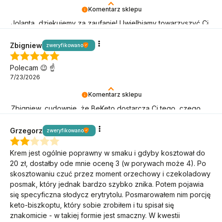
Komentarz sklepu
Jolanta, dziękujemy za zaufanie! Uwielbiamy towarzyszyć Ci
w keto podróży.
Zbigniew
zweryfikowano
Polecam 😉 ☝️
7/23/2026
Komentarz sklepu
Zbigniew, cudownie, że BeKeto dostarcza Ci tego, czego
potrzebujesz! Dziękujemy, że jesteś.
Grzegorz
zweryfikowano
Krem jest ogólnie poprawny w smaku i gdyby kosztował do
20 zł, dostałby ode mnie ocenę 3 (w porywach może 4). Po
skosztowaniu czuć przez moment orzechowy i czekoladowy
posmak, który jednak bardzo szybko znika. Potem pojawia
się specyficzna słodycz erytrytolu. Posmarowałem nim porcję
keto-biszkoptu, który sobie zrobiłem i tu spisał się
znakomicie - w takiej formie jest smaczny. W kwestii