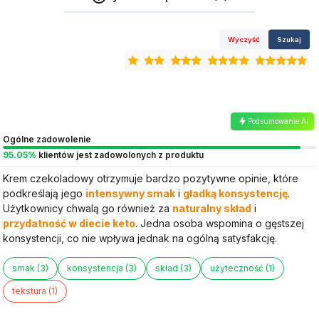
Wyczyść
Szukaj
Podsumowanie AI
Ogólne zadowolenie
95.05%
klientów jest zadowolonych z produktu
Krem czekoladowy otrzymuje bardzo pozytywne opinie, które
podkreślają jego
intensywny smak
i
gładką konsystencję
.
Użytkownicy chwalą go również za
naturalny skład
i
przydatność w diecie keto
. Jedna osoba wspomina o gęstszej
konsystencji, co nie wpływa jednak na ogólną satysfakcję.
smak (3)
konsystencja (3)
skład (3)
użyteczność (1)
tekstura (1)