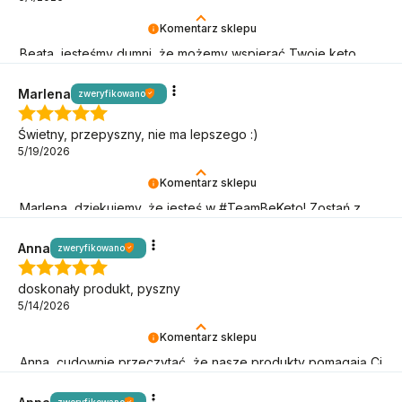
Komentarz sklepu
Beata, jesteśmy dumni, że możemy wspierać Twoje keto
cele – dziękujemy, że wybierasz BeKeto!
Marlena
zweryfikowano
Świetny, przepyszny, nie ma lepszego :)
5/19/2026
Komentarz sklepu
Marlena, dziękujemy, że jesteś w #TeamBeKeto! Zostań z
nami jak najdłużej!
Anna
zweryfikowano
doskonały produkt, pyszny
5/14/2026
Komentarz sklepu
Anna, cudownie przeczytać, że nasze produkty pomagają Ci
w keto wyzwaniach!
zweryfikowano