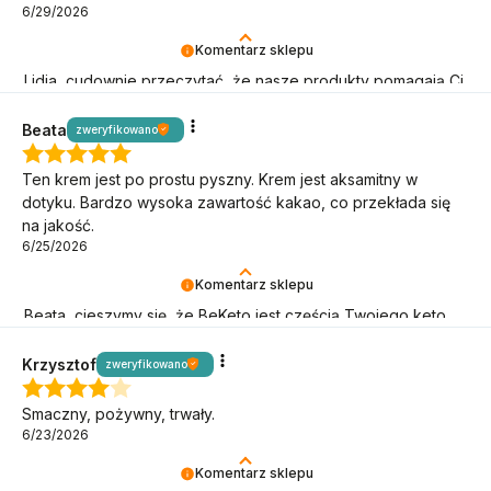
6/29/2026
Komentarz sklepu
Lidia, cudownie przeczytać, że nasze produkty pomagają Ci
w keto wyzwaniach!
Beata
zweryfikowano
Ten krem jest po prostu pyszny. Krem jest aksamitny w
dotyku. Bardzo wysoka zawartość kakao, co przekłada się
na jakość.
6/25/2026
Komentarz sklepu
Beata, cieszymy się, że BeKeto jest częścią Twojego keto
stylu życia!
Krzysztof
zweryfikowano
Smaczny, pożywny, trwały.
6/23/2026
Komentarz sklepu