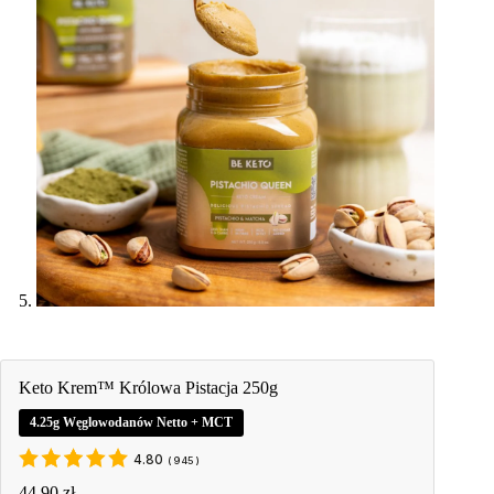
Keto Krem™ Królowa Pistacja 250g
4.25g Węglowodanów Netto + MCT
4.80
(
945
)
44,90
zł