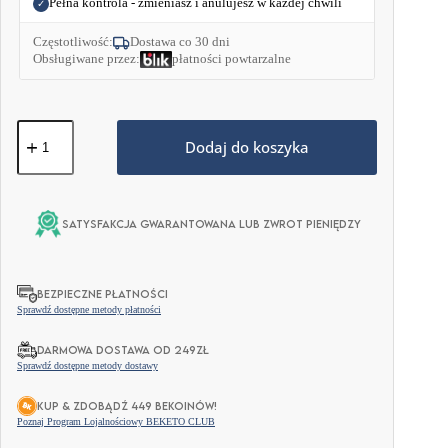
Pełna kontrola - zmieniasz i anulujesz w każdej chwili
✓
Częstotliwość:
Dostawa co 30 dni
Obsługiwane przez:
płatności powtarzalne
ilość
Keto
Dodaj do koszyka
Krem™
Królowa
Pistacja
250g
Satysfakcja gwarantowana lub zwrot pieniędzy
BEZPIECZNE PŁATNOŚCI
Sprawdź dostępne metody płatności
DARMOWA DOSTAWA OD 249ZŁ
Sprawdź dostępne metody dostawy
KUP & ZDOBĄDŹ 449 BEKOINÓW!
Poznaj Program Lojalnościowy BEKETO CLUB