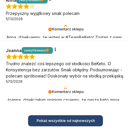
Anna
Przepyszny wyjątkowy smak polecam
5/13/2026
Komentarz sklepu
Anna, dziękujemy, że jesteś w #TeamBeKeto! Zostań z nami
jak najdłużej!
Joanna
zweryfikowano
Trudno znaleźć coś lepszego od słodkości BeKeto. :D
Konsystencja bez zarzutów. Smak obłędny. Podsumowując -
polecam spróbować! Doskonały wybór na słodką przekąskę.
5/12/2026
Komentarz sklepu
Joanna, dzięki takim opiniom czujemy, że nasza keto misja
ma sens! Wspaniale, że jesteś!
Pokaż wszystkie od najnowszych