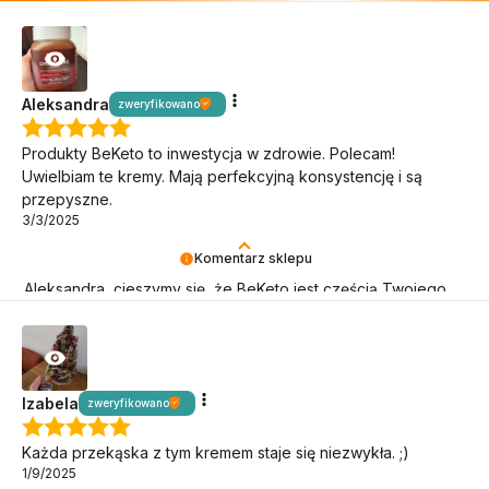
Aleksandra
zweryfikowano
Produkty BeKeto to inwestycja w zdrowie. Polecam!
Uwielbiam te kremy. Mają perfekcyjną konsystencję i są
przepyszne.
3/3/2025
Komentarz sklepu
Aleksandra, cieszymy się, że BeKeto jest częścią Twojego
keto stylu życia!
Izabela
zweryfikowano
Każda przekąska z tym kremem staje się niezwykła. ;)
1/9/2025