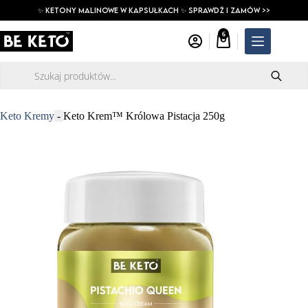
Przejdź
✨ ketony malinowe w kapsułkach ✨ SPRAWDŹ I ZAMÓW >>
do
treści
6
Koszyk
Wyszukiwarka
produktów
Keto Kremy
-
Keto Krem™ Królowa Pistacja 250g