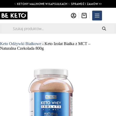
Przejdź
✨ ketony malinowe w kapsułkach ✨ SPRAWDŹ I ZAMÓW >>
do
treści
Koszyk
Wyszukiwarka
produktów
Keto Odżywki Białkowe
-
Keto Izolat Białka z MCT –
Naturalna Czekolada 800g