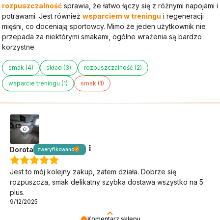
rozpuszczalność
sprawia, że łatwo łączy się z różnymi napojami i
potrawami. Jest również
wsparciem w treningu
i regeneracji
mięśni, co doceniają sportowcy. Mimo że jeden użytkownik nie
przepada za niektórymi smakami, ogólne wrażenia są bardzo
korzystne.
smak (4)
skład (3)
rozpuszczalność (2)
wsparcie treningu (1)
smak (1)
Dorota
zweryfikowano
Jest to mój kolejny zakup, zatem działa. Dobrze się
rozpuszcza, smak delikatny szybka dostawa wszystko na 5
plus.
9/12/2025
Komentarz sklepu