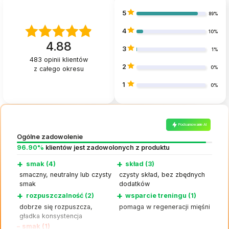
5
89%
4
10%
4.88
3
1%
483
opinii klientów
2
z całego okresu
0%
1
0%
Podsumowanie AI
Ogólne zadowolenie
96.90%
klientów jest zadowolonych z produktu
+
+
smak (4)
skład (3)
smaczny, neutralny lub czysty
czysty skład, bez zbędnych
smak
dodatków
+
+
rozpuszczalność (2)
wsparcie treningu (1)
dobrze się rozpuszcza,
pomaga w regeneracji mięśni
gładka konsystencja
–
smak (1)