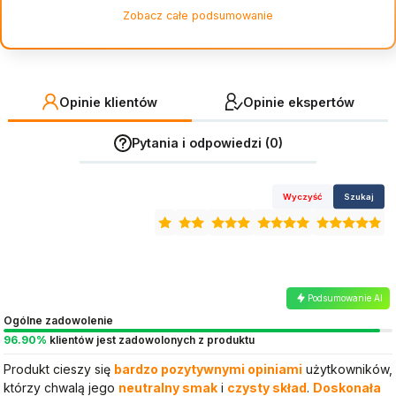
niektóre smaki nie przypadły
Zobacz całe podsumowanie
do gustu
Opinie klientów
Opinie ekspertów
Pytania i odpowiedzi (0)
Wyczyść
Szukaj
Podsumowanie AI
Ogólne zadowolenie
96.90%
klientów jest zadowolonych z produktu
Produkt cieszy się
bardzo pozytywnymi opiniami
użytkowników,
którzy chwalą jego
neutralny smak
i
czysty skład
.
Doskonała