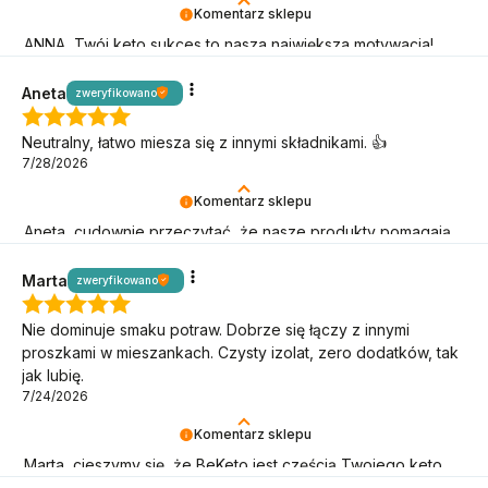
Komentarz sklepu
ANNA, Twój keto sukces to nasza największa motywacja!
Dziękujemy!
Aneta
zweryfikowano
Neutralny, łatwo miesza się z innymi składnikami. 👍️
7/28/2026
Komentarz sklepu
Aneta, cudownie przeczytać, że nasze produkty pomagają
Ci w keto wyzwaniach!
Marta
zweryfikowano
Nie dominuje smaku potraw. Dobrze się łączy z innymi
proszkami w mieszankach. Czysty izolat, zero dodatków, tak
jak lubię.
7/24/2026
Komentarz sklepu
Marta, cieszymy się, że BeKeto jest częścią Twojego keto