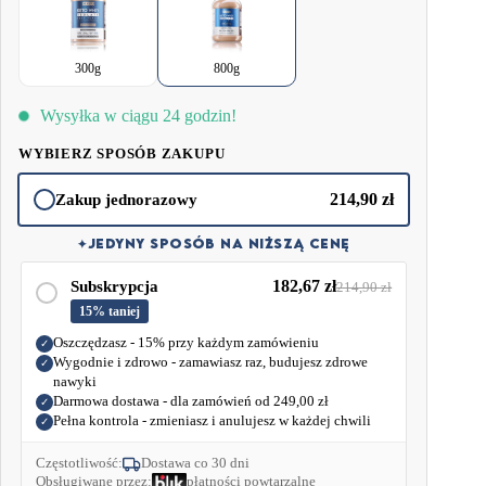
katabolizmem, co jest szczególnie ważne w okresach intensywnego treningu
lub stosowania diety redukcyjnej.
300g
800g
Aby wesprzeć tych, którzy są na diecie ketogenicznej lub
niskowęglowodanowej dodaliśmy do białka potężną dawkę trójglicerydów
Wysyłka w ciągu 24 godzin!
średniołańcuchowych (MCT), aby jeszcze bardziej pobudzić produkcję
ketonów i zapewnić Ci stałe, najwyższe źródło energii podczas rutyny
WYBIERZ SPOSÓB ZAKUPU
treningowej!
214,90
zł
Zakup jednorazowy
✦
JEDYNY SPOSÓB NA NIŻSZĄ CENĘ
182,67
zł
Subskrypcja
214,90
zł
15% taniej
Oszczędzasz - 15% przy każdym zamówieniu
✓
Wygodnie i zdrowo - zamawiasz raz, budujesz zdrowe
✓
nawyki
Darmowa dostawa - dla zamówień od
249,00
zł
✓
Pełna kontrola - zmieniasz i anulujesz w każdej chwili
✓
Częstotliwość:
Dostawa co 30 dni
Obsługiwane przez:
płatności powtarzalne