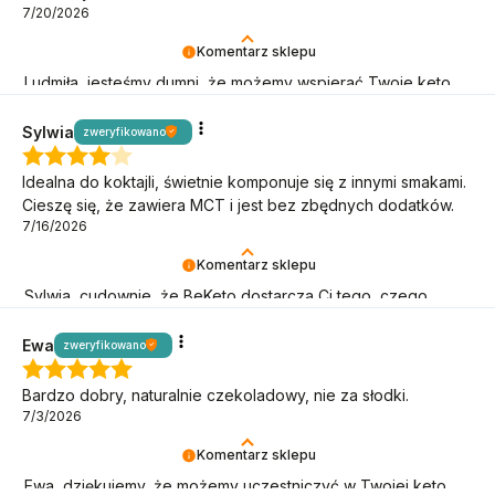
7/20/2026
Komentarz sklepu
Ludmiła, jesteśmy dumni, że możemy wspierać Twoje keto
cele – dziękujemy, że wybierasz BeKeto!
Sylwia
zweryfikowano
Idealna do koktajli, świetnie komponuje się z innymi smakami.
Cieszę się, że zawiera MCT i jest bez zbędnych dodatków.
7/16/2026
Komentarz sklepu
Sylwia, cudownie, że BeKeto dostarcza Ci tego, czego
potrzebujesz! Dziękujemy, że jesteś.
Ewa
zweryfikowano
Bardzo dobry, naturalnie czekoladowy, nie za słodki.
7/3/2026
Komentarz sklepu
Ewa, dziękujemy, że możemy uczestniczyć w Twojej keto