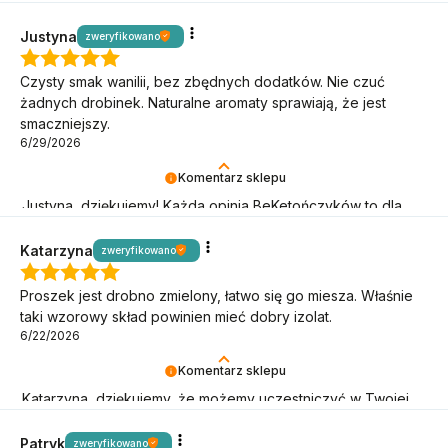
przygodzie! Oby trwała jak najdłużej!
Justyna
zweryfikowano
Czysty smak wanilii, bez zbędnych dodatków. Nie czuć
żadnych drobinek. Naturalne aromaty sprawiają, że jest
smaczniejszy.
6/29/2026
Komentarz sklepu
Justyna, dziękujemy! Każda opinia BeKetończyków to dla
nas sygnał, że idziemy w dobrą stronę!
Katarzyna
zweryfikowano
Proszek jest drobno zmielony, łatwo się go miesza. Właśnie
taki wzorowy skład powinien mieć dobry izolat.
6/22/2026
Komentarz sklepu
Katarzyna, dziękujemy, że możemy uczestniczyć w Twojej
keto przygodzie! Oby trwała jak najdłużej!
Patryk
zweryfikowano