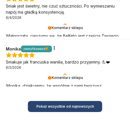
Smak jest świetny, nie czuć sztuczności. Po wymieszaniu
napój ma gładką konsystencję.
6/4/2026
Komentarz sklepu
Małgorzata, cieszymy się, że BeKeto jest częścią Twojego
keto stylu życia!
Monika
zweryfikowano
Smakuje jak francuska wanilia, bardzo przyjemny. 💪❤️
6/2/2026
Komentarz sklepu
Monika, dziękujemy, że wspólnie z nami tworzysz
niepowtarzalną armię BeKetończyków!
Pokaż wszystkie od najnowszych