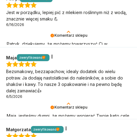
Jest w porządku, lepiej pić z mlekiem roślinnym niż z wodą,
znacznie więcej smaku 💪
6/16/2026
Komentarz sklepu
Patryk, dziękujemy, że możemy towarzyszyć Ci w
niskowęglowodanowym stylu życia!
Maja
zweryfikowano
Bezsmakowy, bezzapachow, idealy dodatek do wielu
potraw. Ja dodaję nastolatkowi do naleśników, a sobie do
shaków i kawy. To nasze 3 opakowanie i na pewno będę
dalej zamawiać👍️
6/5/2026
Komentarz sklepu
Maja, jesteśmy dumni, że możemy wspierać Twoje keto cele
– dziękujemy, że wybierasz BeKeto!
Małgorzata
zweryfikowano