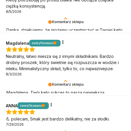
ciężką konsystencją.
8/5/2026
Komentarz sklepu
Danka, dziękujemy, że możemy uczestniczyć w Twojej keto
przygodzie! Oby trwała jak najdłużej!
Magdalena
zweryfikowano
Neutralny, łatwo miesza się z innymi składnikami. Bardzo
drobny proszek, który świetnie się rozpuszcza w wodzie i
mleku. Minimalistyczny skład, tylko to, co najważniejsze.
8/3/2026
Komentarz sklepu
Magdalena, Twój keto sukces to nasza największa
motywacja! Dziękujemy!
ANNA
zweryfikowano
💪 polecam, Smak jest bardzo delikatny, nie za słodki.
7/29/2026