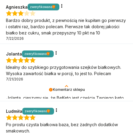
stylu życia!
Agnieszka
zweryfikowano
Bardzo dobry produkt, z pewnością nie kupiłam go pierwszy
i ostatni raz, bardzo polecam. Pierwsze tak dobrej jakości
białko bez cukru, smak przepyszny 10 pkt na 10
7/22/2026
Jolanta
zweryfikowano
Idealny do szybkiego przygotowania szejków białkowych.
Wysoka zawartość białka w porcji, to jest to. Polecam
7/21/2026
Komentarz sklepu
Jolanta, cieszymy się, że BeKeto jest częścią Twojego keto
stylu życia!
Ludmiła
zweryfikowano
Po prostu czysta białkowa baza, bez żadnych dodatków
smakowych.