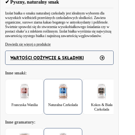
✔ Pyszny, naturalny smak
Izolat białka o smaku naturalnej czekolady jest idealnym wyborem dla
wszystkich wielbicieli przeróżnych czekoladowych słodkości. Zawiera
organiczne, surowe ziarna kakao bogatego w antyoksydanty i polifenole.
Świetnie sprawdzi się do stworzenia wysokobiałkowego śniadania czy w
postaci shake’a z mlekiem roślinnym. Izolat białka wyróżnia się najwyższą
zawartością czystego białka i najniższą zawartością węglowodanów.
Dowiedz się więcej o produkcie
W odróżnieniu od innych mieszanek i proszków białkowych - izolat białka
WARTOŚCI ODŻYWCZE & SKŁADNIKI
serwatkowego charakteryzuje się najwyższą zawartością czystego białka
oraz minimalną procentową zawartością węglowodanów. Proces filtracji
Inne smaki:
skutecznie eliminuje bowiem laktozy i kazeiny, co sprawia, że nasz
suplement jest wyjątkowo czystą i wysoce biodostępną formą białka.
Białko serwatkowe dostarcza do organizmu wszystkich niezbędnych
aminokwasów - w tym rozgałęzionych (BCAA), takich jak leucyna,
Francuska Wanilia
Naturalna Czekolada
Kokos & Biała
izoleucyna i walina, które odgrywają kluczową rolę w budowie i regeneracji
Czekolada
mięśni. Suplementacja BCAA wspomaga syntezę białek mięśniowych.
Szczególne znaczenie ma tu leucyna, która aktywuje szlak mTOR istotny dla
Inne gramatury:
wzrostu mięśni. Dodatkowo BCAA mogą redukować uczucie zmęczenia
podczas intensywnego wysiłku oraz chronić masę mięśniową przed