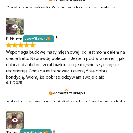
Dorota, zadowoleni BeKetończycy to nasza największa
radość! Dziękujemy, że jesteś.
Elżbieta
zweryfikowano
Wspomaga budowę masy mięśniowej, co jest moim celem na
diecie keto. Naprawdę polecam! Jestem pod wrażeniem, jak
dobrze działa ten izolat białka – moje mięśnie szybciej się
regenerują Pomaga mi trenować i cieszyć się dobrą
kondycją. Wiem, że dobrze odżywiam swoje ciało.
6/11/2025
Komentarz sklepu
Elżbieta, cieszymy się, że BeKeto jest częścią Twojego keto
stylu życia!
Tomas
zweryfikowano