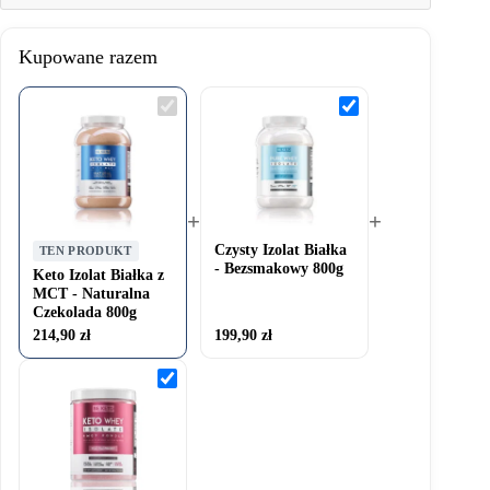
Kupowane razem
Keto
Czysty
Izolat
Izolat
Białka
Białka
z
-
MCT
Bezsmakowy
-
800g
Naturalna
Czekolada
+
+
800g
Czysty Izolat Białka
TEN PRODUKT
- Bezsmakowy 800g
Keto Izolat Białka z
MCT - Naturalna
Czekolada 800g
214,90
zł
199,90
zł
Keto
Izolat
Białka
z
MCT
-
Dzika
Malina