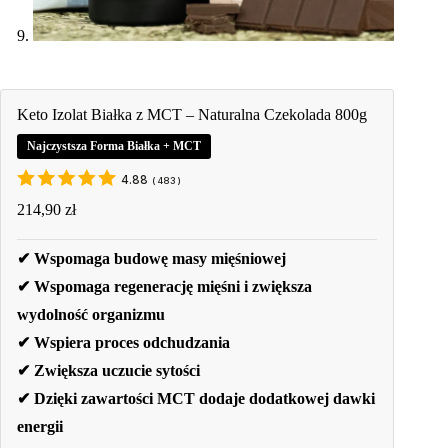
Keto Izolat Białka z MCT – Naturalna Czekolada 800g
Najczystsza Forma Białka + MCT
4.88
(
483
)
214,90
zł
✔ Wspomaga budowę masy mięśniowej
✔ Wspomaga regenerację mięśni i zwiększa
wydolność organizmu
✔ Wspiera proces odchudzania
✔ Zwiększa uczucie sytości
✔ Dzięki zawartości MCT dodaje dodatkowej dawki
energii