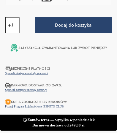
ilość
Keto
Dodaj do koszyka
Izolat
Białka
z
MCT
Satysfakcja gwarantowana lub zwrot pieniędzy
-
Naturalna
Czekolada
800g
BEZPIECZNE PŁATNOŚCI
Sprawdź dostępne metody płatności
DARMOWA DOSTAWA OD 249ZŁ
Sprawdź dostępne metody dostawy
KUP & ZDOBĄDŹ 2 149 BEKOINÓW!
Poznaj Program Lojalnościowy BEKETO CLUB
Zamów teraz — wysyłka w poniedziałek
Darmowa dostawa od
249,00
zł