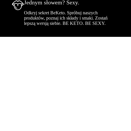
Jednym słowem? Sexy.
Odkryj sekret BeKeto. Spróbuj naszych
produktów, poznaj ich składy i smaki. Zostań
lepszą wersją siebie. BE KETO. BE SEXY.
214,90
zł
Dodaj do koszyka