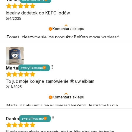
Idealny dodatek do KETO lodów
5/4/2025
Komentarz sklepu
Tomas, cieszymy się, że produkty BeKeto mogą wspierać
Cię w keto podróży!
Marta
zweryfikowano
To już moje kolejne zamówienie 🤩 uwielbiam
2/11/2025
Komentarz sklepu
Marta, dziękujemy, że wybierasz BeKeto! Jesteśmy tu dla
Ciebie i Twojego świetnego samopoczucia.
Danka
zweryfikowano
Kiedy potrzebuję po prostu białka. Nie obciąża żołądka