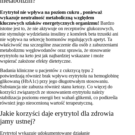
metabolizm?
Erytrytol nie wpływa na poziom cukru , ponieważ
wykazuje neutralność metaboliczną względem
kluczowych szlaków energetycznych organizmu!
Bardzo
istotne jest to, że nie aktywuje on receptorów glukozowych,
nie stymuluje wydzielania insuliny z komórek beta trzustki ani
nie wpływa na sekrecję hormonów regulujących apetyt. Ta
właściwość ma szczególne znaczenie dla osób z zaburzeniami
metabolizmu węglowodanów oraz sprawia, że stosowanie
erytrytolu na keto jest jak najbardziej wskazane i może
wspierać założone efekty dietetyczne.
Badania kliniczne u pacjentów z cukrzycą typu 2
potwierdzają również brak wpływu erytrytolu na hemoglobinę
glikowaną (HbA1c) przy jego długotrwałym stosowaniu.
Substancja nie zaburza również stanu ketozy. Co więcej do
korzyści związanych ze stosowaniem erytrytolu należy
stabilizacja poziomu energii bez wahań glikemii, co podkreśla
również jego nieocenioną wartość terapeutyczną.
Jakie korzyści daje erytrytol dla zdrowia
jamy ustnej?
Erytrytol wykazuje udokumentowane działanie