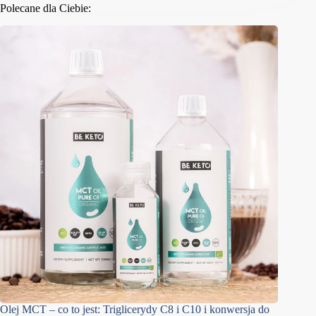
Polecane dla Ciebie:
Olej MCT – co to jest: Triglicerydy C8 i C10 i konwersja do