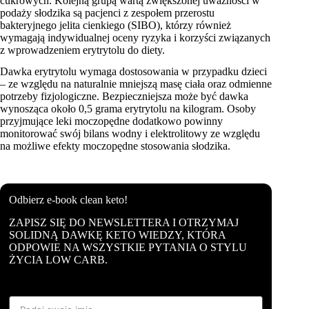
cukrowych. Kolejną grupą wartą zwiększonej uważności w
podaży słodzika są pacjenci z zespołem przerostu
bakteryjnego jelita cienkiego (SIBO), którzy również
wymagają indywidualnej oceny ryzyka i korzyści związanych
z wprowadzeniem erytrytolu do diety.
Dawka erytrytolu wymaga dostosowania w przypadku dzieci
– ze względu na naturalnie mniejszą masę ciała oraz odmienne
potrzeby fizjologiczne. Bezpieczniejsza może być dawka
wynosząca około 0,5 grama erytrytolu na kilogram. Osoby
przyjmujące leki moczopędne dodatkowo powinny
monitorować swój bilans wodny i elektrolitowy ze względu
na możliwe efekty moczopędne stosowania słodzika.
Odbierz e-book clean keto!
ZAPISZ SIĘ DO NEWSLETTERA I OTRZYMAJ
SOLIDNĄ DAWKĘ KETO WIEDZY, KTÓRA
ODPOWIE NA WSZYSTKIE PYTANIA O STYLU
ŻYCIA LOW CARB.