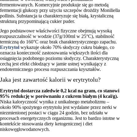
fermentowanych. Komercyjnie produkuje się go metodą
fermentacji glukozy przy użyciu szczepów drożdży Moniliella
pollinis. Substancja ta charakteryzuje się białą, krystaliczną
strukturą przypominającą cukier puder.
Jego podstawowe właściwości fizyczne obejmują wysoką
rozpuszczalność w wodzie (37g/100ml w 25°C), stabilność
termiczną do 160°C oraz brak charakterystycznego zapachu.
Erytrytol
wykazuje około 70% słodyczy cukru białego, co
oznacza konieczność zastosowania większych ilości dla
osiągnięcia podobnego poziomu słodyczy. Charakterystyczną
cechą jest efekt chłodzący w jamie ustnej wynikający z
endotermicznego procesu rozpuszczania kryształów.
Jaka jest zawartość kalorii w erytrytolu?
Erytrytol dostarcza zaledwie 0,2 kcal na gram, co stanowi
95% redukcję w porównaniu z cukrem białym (4 kcal/g).
Niska kaloryczność wynika z unikalnego metabolizmu –
około 90% spożytego erytrytolu jest wydalane przez nerki w
niezmienionej postaci w ciągu 24 godzin, bez udziału w
procesach energetycznych organizmu. Jest to bardzo istotne w
kontekście stosowania diety ketogenicznej i diet
niskowęglowodanowych.