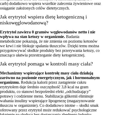
carb) dodatkowo wspiera wszelkie zalecenia żywieniowe oraz
osiąganie założonych celów dietetycznych.
Jak erytrytol wspiera dietę ketogeniczną i
niskowęglowodanową?
Erytrytol zawiera 0 gramów węglowodanów netto i nie
wpływa na stan ketozy w organizmie.
Badania
metaboliczne pokazują, że nie zmienia on poziomu ketonów
we krwi i nie blokuje spalania tłuszczów. Dzięki temu można
przygotowywać słodkie produkty bez przerywania ketozy, co
znacząco ułatwia przestrzeganie diety ketogenicznej.
Jak erytrytol pomaga w kontroli masy ciała?
Mechanizmy wspierające kontrolę masy ciała działają
zarówno na poziomie energetycznym, jak i hormonalnym
organizmu.
Redukcja kalorii przez zastąpienie cukru
erytrytolem daje średnio oszczędność 3,8 kcal na gram
produktu, co stanowi bezpośredni efekt „odchudzający”
potrawy i codzienne menu. Stabilizacja glikemii eliminuje
wahania insuliny wspierające lipogenezę (magazynowanie
tłuszczu w organizmie). Co dodatkowo istotne – słodki smak
oferowany przez erytrytol może redukować psychologiczne
łaknienie na słodycz bez dostarczania zbędnego ładunku