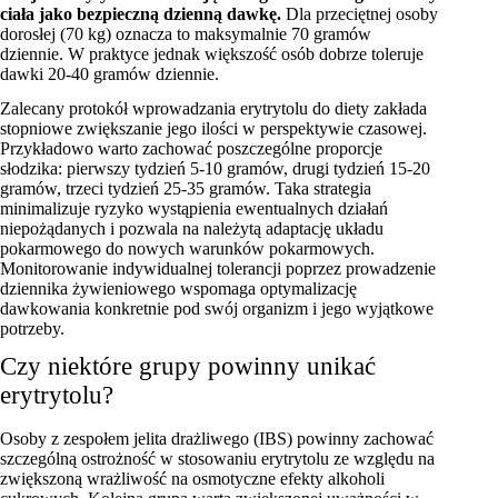
ciała jako bezpieczną dzienną dawkę.
Dla przeciętnej osoby
dorosłej (70 kg) oznacza to maksymalnie 70 gramów
dziennie. W praktyce jednak większość osób dobrze toleruje
dawki 20-40 gramów dziennie.
Zalecany protokół wprowadzania erytrytolu do diety zakłada
stopniowe zwiększanie jego ilości w perspektywie czasowej.
Przykładowo warto zachować poszczególne proporcje
słodzika: pierwszy tydzień 5-10 gramów, drugi tydzień 15-20
gramów, trzeci tydzień 25-35 gramów. Taka strategia
minimalizuje ryzyko wystąpienia ewentualnych działań
niepożądanych i pozwala na należytą adaptację układu
pokarmowego do nowych warunków pokarmowych.
Monitorowanie indywidualnej tolerancji poprzez prowadzenie
dziennika żywieniowego wspomaga optymalizację
dawkowania konkretnie pod swój organizm i jego wyjątkowe
potrzeby.
Czy niektóre grupy powinny unikać
erytrytolu?
Osoby z zespołem jelita drażliwego (IBS) powinny zachować
szczególną ostrożność w stosowaniu erytrytolu ze względu na
zwiększoną wrażliwość na osmotyczne efekty alkoholi