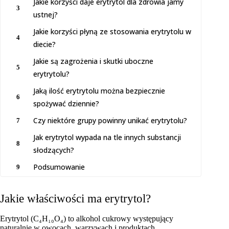
Jakie korzyści daje erytrytol dla zdrowia jamy
3
ustnej?
Jakie korzyści płyną ze stosowania erytrytolu w
4
diecie?
Jakie są zagrożenia i skutki uboczne
5
erytrytolu?
Jaką ilość erytrytolu można bezpiecznie
6
spożywać dziennie?
Czy niektóre grupy powinny unikać erytrytolu?
7
Jak erytrytol wypada na tle innych substancji
8
słodzących?
Podsumowanie
9
Jakie właściwości ma erytrytol?
Erytrytol (C₄H₁₀O₄) to alkohol cukrowy występujący
naturalnie w owocach, warzywach i produktach