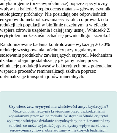
antykariogenne (przeciwpróchnicze) poprzez specyficzny
wpływ na balterie Streptococcus mutans – główny czynnik
etiologiczny próchnicy. Nie posiadają one odpowiednich
enzymów do metabolizowania erytrytolu, co prowadzi do
redukcji ich populacji w biofilmie nazębnym, a w efekcie
wspiera zdrowie uzębienia i całej jamy ustnej. Wniosek? Z
erytrytolem możesz uśmiechać się pewnie długo i szeroko!
Randomizowane badania kontrolowane wykazują 20-30%
redukcję występowania próchnicy przy regularnym
stosowaniu produktów zawierających erytrytol. Mechanizm
działania obejmuje stabilizację pH jamy ustnej przez
eliminację produkcji kwasów bakteryjnych oraz potencjalne
wsparcie procesów remineralizacji szkliwa poprzez
optymalizację transportu jonów mineralnych.
Czy wiesz, że… erytrytol ma właściwości antyoksydacyjne?
Może chronić naczynia krwionośne przed uszkodzeniami
wywołanymi przez wolne rodniki. W stężeniu 50mM erytrytol
wykazuje silniejsze działanie antyoksydacyjne niż mannitol czy
sorbitol, co może wyjaśniać jego korzystny wpływ na zdrowie
sercowo-naczyniowe, obserwowany w niektórych badaniach.