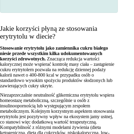
Jakie korzyści płyną ze stosowania
erytrytolu w diecie?
Stosowanie erytrytolu jako zamiennika cukru białego
niesie przede wszystkim kilka udokumentowanych
korzyści zdrowotnych.
Znacząca redukcja wartości
kalorycznej może wspierać kontrolę masy ciała – zastąpienie
cukru erytrytolern pozwala na redukcję dziennej podaży
kalorii nawet o 400-800 kcal w przypadku osób o
standardowo wysokim spożyciu produktów słodzonych lub
zawierających cukry ukryte.
Niezaprzeczalnie neutralność glikemiczna erytrytolu wspiera
homeostazę metaboliczną, szczególnie u osób z
insulinoopornością lub występującym zespołem
metabolicznym. Kolejnym korzystnym aspektem stosowania
erytrytolu jest pozytywny wpływ na ekosystem jamy ustnej,
co stanowi więc dodatkową wartość terapeutyczną.
Kompatybilność z różnymi modelami żywienia (dieta
ketogeniczna, dieta dla cukrzyków, niskokaloryczna, low-