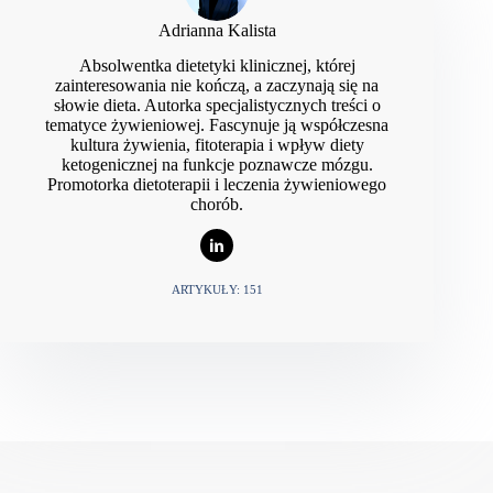
Regnat, K. et al.
(2018). „Erythritol as sweetener—
wherefrom and whereto?”
Applied Microbiology and
Adrianna Kalista
Biotechnology
, 102(2), 587-595.
World Health Organization.
(2019). „Evaluations of
Absolwentka dietetyki klinicznej, której
the Joint FAO/WHO Expert Committee on Food
zainteresowania nie kończą, a zaczynają się na
Additives (JECFA): Erythritol.” WHO Technical
słowie dieta. Autorka specjalistycznych treści o
Report Series, No. 1000.
tematyce żywieniowej. Fascynuje ją współczesna
Noda, K. et al.
(1994). „Serum glucose and insulin
kultura żywienia, fitoterapia i wpływ diety
levels and erythritol balance after oral administration of
ketogenicznej na funkcje poznawcze mózgu.
erythritol in healthy subjects.”
European Journal of
Promotorka dietoterapii i leczenia żywieniowego
Clinical Nutrition
, 48(4), 286-292.
chorób.
ARTYKUŁY: 151