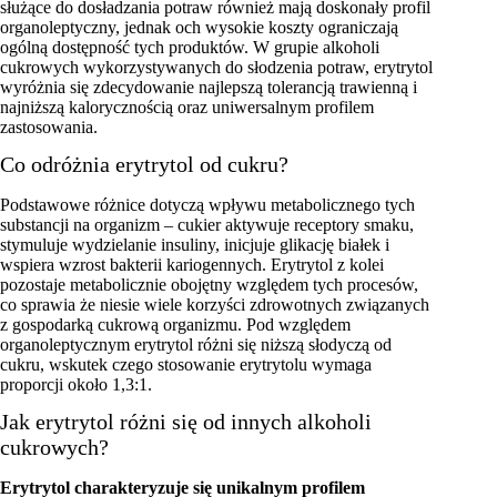
służące do dosładzania potraw również mają doskonały profil
organoleptyczny, jednak och wysokie koszty ograniczają
ogólną dostępność tych produktów. W grupie alkoholi
cukrowych wykorzystywanych do słodzenia potraw, erytrytol
wyróżnia się zdecydowanie najlepszą tolerancją trawienną i
najniższą kalorycznością oraz uniwersalnym profilem
zastosowania.
Co odróżnia erytrytol od cukru?
Podstawowe różnice dotyczą wpływu metabolicznego tych
substancji na organizm – cukier aktywuje receptory smaku,
stymuluje wydzielanie insuliny, inicjuje glikację białek i
wspiera wzrost bakterii kariogennych. Erytrytol z kolei
pozostaje metabolicznie obojętny względem tych procesów,
co sprawia że niesie wiele korzyści zdrowotnych związanych
z gospodarką cukrową organizmu. Pod względem
organoleptycznym erytrytol różni się niższą słodyczą od
cukru, wskutek czego stosowanie erytrytolu wymaga
proporcji około 1,3:1.
Jak erytrytol różni się od innych alkoholi
cukrowych?
Erytrytol charakteryzuje się unikalnym profilem