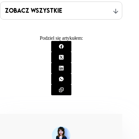
Zobacz wszystkie
Podziel się artykułem:
EFSA Panel on Nutrition, Novel Foods and Food
Allergens (NDA).
(2020). „Safety of erythritol as a
food additive.”
EFSA Journal
, 18(6), e06139.
https://doi.org/10.2903/j.efsa.2020.6139
Munro, I.C. et al.
(1998). „Erythritol: an interpretive
summary of biochemical, metabolic, toxicological and
clinical data.”
Food and Chemical Toxicology
, 36(12),
1139-1174.
Honkala, S. et al.
(2014). „Effect of erythritol and
xylitol on dental caries prevention in children.”
Caries
Research
, 48(5), 482-490.
Boesten, D.M. et al.
(2015). „Multi-targeted
mechanisms underlying the endothelial protective
effects of the diabetic-safe sweetener erythritol.”
PLoS
ONE
, 10(4), e0124315.
Yokozawa, T. et al.
(2002). „Antioxidative activity of
the reagent phosphate-sodium erythritol.”
Food and
Chemical Toxicology
, 40(11), 1503-1507.