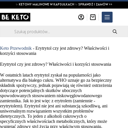
Przejdź
✨ ketony malinowe w kapsułkach ✨ SPRAWDŹ I ZAMÓW >>
do
treści
Koszyk
Wyszukiwarka
produktów
Keto Przewodnik
-
Erytrytol czy jest zdrowy? Właściwości i
korzyści stosowania
Erytrytol czy jest zdrowy? Właściwości i korzyści stosowania
W ostatnich latach erytrytol zyskał na popularności jako
alternatywa dla białego cukru. WHO uznaje go za bezpieczny
składnik spożywczy, jednak pojawiają się również ostrzeżenia
dotyczące potencjalnych skutków ubocznych
spowodowanych stosowaniem niskowęglowodanowego
zamiennika. Jak to jest więc z erytrolem (zamiennie -
erytrytolem). Erytrytol nie jest ani substancją szkodliwą, ani
uniwersalnym rozwiązaniem wszystkim problemów
dietetycznych. To jeden z alkoholi cukrowych o
specyficznych właściwościach metabolicznych, który może
wspierać zdrowy styl życia przy właściwym stosowaniu.