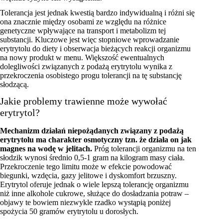
Tolerancja jest jednak kwestią bardzo indywidualną i różni się
ona znacznie między osobami ze względu na różnice
genetyczne wpływające na transport i metabolizm tej
substancji. Kluczowe jest więc stopniowe wprowadzanie
erytrytolu do diety i obserwacja bieżących reakcji organizmu
na nowy produkt w menu. Większość ewentualnych
dolegliwości związanych z podażą erytrytolu wynika z
przekroczenia osobistego progu tolerancji na tę substancję
słodzącą.
Jakie problemy trawienne może wywołać
erytrytol?
Mechanizm działań niepożądanych związany z podażą
erytrytolu ma charakter osmotyczny tzn. że działa on jak
magnes na wodę w jelitach.
Próg tolerancji organizmu na ten
słodzik wynosi średnio 0,5-1 gram na kilogram masy ciała.
Przekroczenie tego limitu może w efekcie powodować
biegunki, wzdęcia, gazy jelitowe i dyskomfort brzuszny.
Erytrytol oferuje jednak o wiele lepszą tolerancję organizmu
niż inne alkohole cukrowe, służące do dosładzania potraw –
objawy te bowiem niezwykle rzadko wystąpią poniżej
spożycia 50 gramów erytrytolu u dorosłych.