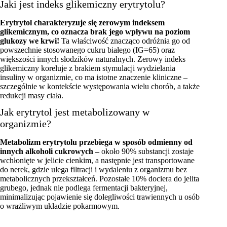
Jaki jest indeks glikemiczny erytrytolu?
Erytrytol charakteryzuje się zerowym indeksem
glikemicznym, co oznacza brak jego wpływu na poziom
glukozy we krwi!
Ta właściwość znacząco odróżnia go od
powszechnie stosowanego cukru białego (IG=65) oraz
większości innych słodzików naturalnych. Zerowy indeks
glikemiczny koreluje z brakiem stymulacji wydzielania
insuliny w organizmie, co ma istotne znaczenie kliniczne –
szczególnie w kontekście występowania wielu chorób, a także
redukcji masy ciała.
Jak erytrytol jest metabolizowany w
organizmie?
Metabolizm erytrytolu przebiega w sposób odmienny od
innych alkoholi cukrowych –
około 90% substancji zostaje
wchłonięte w jelicie cienkim, a następnie jest transportowane
do nerek, gdzie ulega filtracji i wydaleniu z organizmu bez
metabolicznych przekształceń. Pozostałe 10% dociera do jelita
grubego, jednak nie podlega fermentacji bakteryjnej,
minimalizując pojawienie się dolegliwości trawiennych u osób
o wrażliwym układzie pokarmowym.