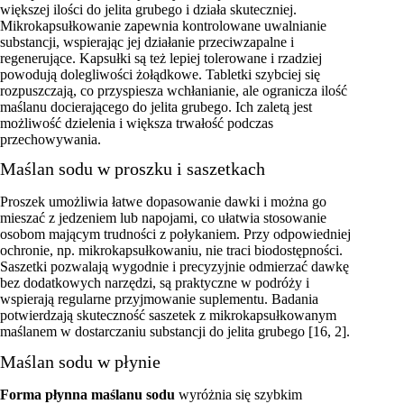
większej ilości do jelita grubego i działa skuteczniej.
Mikrokapsułkowanie zapewnia kontrolowane uwalnianie
substancji, wspierając jej działanie przeciwzapalne i
regenerujące. Kapsułki są też lepiej tolerowane i rzadziej
powodują dolegliwości żołądkowe. Tabletki szybciej się
rozpuszczają, co przyspiesza wchłanianie, ale ogranicza ilość
maślanu docierającego do jelita grubego. Ich zaletą jest
możliwość dzielenia i większa trwałość podczas
przechowywania.
Maślan sodu w proszku i saszetkach
Proszek umożliwia łatwe dopasowanie dawki i można go
mieszać z jedzeniem lub napojami, co ułatwia stosowanie
osobom mającym trudności z połykaniem. Przy odpowiedniej
ochronie, np. mikrokapsułkowaniu, nie traci biodostępności.
Saszetki pozwalają wygodnie i precyzyjnie odmierzać dawkę
bez dodatkowych narzędzi, są praktyczne w podróży i
wspierają regularne przyjmowanie suplementu. Badania
potwierdzają skuteczność saszetek z mikrokapsułkowanym
maślanem w dostarczaniu substancji do jelita grubego [16, 2].
Maślan sodu w płynie
Forma płynna maślanu sodu
wyróżnia się szybkim