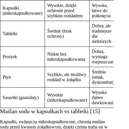
Wysokie, dzięki
Wysoka,
Kapsułki
ochronie przed
łatwe do
Bar
(mikrokapsułkowane)
szybkim rozkładem
połknięcia
Dobra, ale
Średnie (brak
trudniejsze
Tabletki
Do
ochrony)
dla
niektórych
Dobra,
Niskie bez
Wra
Proszek
wymaga
mikrokapsułkowania
wil
rozpuszczania
Średnia
Szybkie, ale możliwy
Płyn
(smak,
Um
rozkład w żołądku
dyskomfort)
Wysoka
Wysokie
Saszetki (granulaty)
(łatwe
Bar
(mikrokapsułkowane)
dawkowanie)
Maślan sodu w kapsułkach vs tabletki [15]
Kapsułki, zwłaszcza mikrokapsułkowane, chronią maślan
sodu przed kwasem żołądkowym, dzięki czemu trafia on w