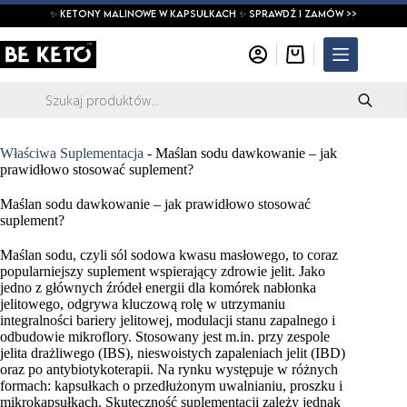
Przejdź
✨ ketony malinowe w kapsułkach ✨ SPRAWDŹ I ZAMÓW >>
do
treści
Koszyk
Wyszukiwarka
produktów
Właściwa Suplementacja
-
Maślan sodu dawkowanie – jak
prawidłowo stosować suplement?
Maślan sodu dawkowanie – jak prawidłowo stosować
suplement?
Maślan sodu, czyli sól sodowa kwasu masłowego, to coraz
popularniejszy suplement wspierający zdrowie jelit. Jako
jedno z głównych źródeł energii dla komórek nabłonka
jelitowego, odgrywa kluczową rolę w utrzymaniu
integralności bariery jelitowej, modulacji stanu zapalnego i
odbudowie mikroflory. Stosowany jest m.in. przy zespole
jelita drażliwego (IBS), nieswoistych zapaleniach jelit (IBD)
oraz po antybiotykoterapii. Na rynku występuje w różnych
formach: kapsułkach o przedłużonym uwalnianiu, proszku i
mikrokapsułkach. Skuteczność suplementacji zależy jednak