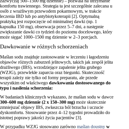
zazwyczaj 500–1500 mg dziennie) – pozwala na utrzymanie
komfortu trawiennego. Strategia ta jest szczególnie zalecana u
osób z wrażliwym przewodem pokarmowym, w trakcie
leczenia IBD lub po antybiotykoterapii [2]. Optymalną
praktyką jest rozpoczęcie od minimalnej dawki (np. 1
kapsułka 150 mg), obserwacja przez 5–7 dni, a następnie
zwiększanie dawki co tydzień do poziomu docelowego, który
może sięgać 1000–1500 mg dziennie w 2–3 porcjach.
Dawkowanie w różnych schorzeniach
Maślan sodu znajduje zastosowanie w leczeniu i łagodzeniu
objawów różnych zaburzeń jelitowych, takich jak zespół jelita
drażliwego (IBS), wrzodziejące zapalenie jelita grubego
(WZJG), przewlekłe zaparcia oraz biegunki. Skuteczność
terapii zależy nie tylko od formy preparatu, ale przede
wszystkim od właściwego
dawkowania dostosowanego do
typu i nasilenia schorzenia:
W badaniach klinicznych wykazano, że maślan sodu w dawce
300–600 mg dziennie (2 x 150–300 mg)
może skutecznie
zmniejszać objawy IBS, zwłaszcza ból brzucha i uczucie
dyskomfortu. Stosowanie przez 4–12 tygodni prowadziło do
istotnej poprawy jakości życia pacjentów [3].
W przypadku WZJG stosowano zarówno
maślan doustny
w