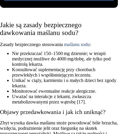
Jakie są zasady bezpiecznego
dawkowania maślanu sodu?
Zasady bezpiecznego stosowania
maślanu sodu
:
Nie przekraczać 150–1500 mg dziennie; w terapii
medycznej możliwe do 4000 mg/dobę, ale tylko pod
kontrolą lekarza.
Konsultować suplementację przy chorobach
przewlekłych i współistniejącym leczeniu.
Unikać w ciąży, karmieniu i u małych dzieci bez zgody
lekarza.
Monitorować ewentualne reakcje alergiczne.
Uważać na interakcje z lekami, zwłaszcza
metabolizowanymi przez wątrobę [17].
Objawy przedawkowania i jak ich uniknąć?
Zbyt wysoka dawka maślanu może powodować bóle brzucha,
wzdęcia, podrażnienie jelit oraz biegunkę na skutek
przyspieszonej perystaltyki. Możliwe są także nudności i