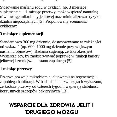
Stosowanie maślanu sodu w cyklach, np. 3 miesiące
suplementacji i 1 miesiąc przerwy, może wspierać naturalną
równowagę mikrobioty jelitowej oraz minimalizować ryzyko
działań niepożądanych [5]. Proponowany scenariusz
cykliczny:
3 miesiące suplementacji
Standardowo 300 mg dziennie, dostosowywane w zależności
od wskazań (np. 600–1000 mg dziennie przy większym
nasileniu objawów). Badania sugerują, że taki okres jest
wystarczający, by zaobserwować poprawę w funkcji bariery
jelitowej i zmniejszenie stanu zapalnego [5].
1 miesiąc przerwy
Przerwa pozwala mikrobiomie jelitowemu na regenerację i
zapobiega habituacji. W badaniach na zwierzętach wykazano,
że krótsze przerwy od czterech tygodni wspierają stabilność
korzystnych szczepów bakteryjnych [13].
WSPARCIE DLA ZDROWIA JELIT I
'DRUGIEGO MÓZGU