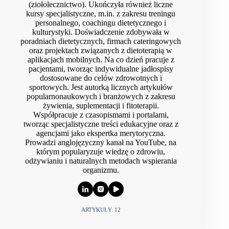
(ziołolecznictwo). Ukończyła również liczne
https://www.cambridge.org/core/journals/journal-of-
kursy specjalistyczne, m.in. z zakresu treningu
agricultural-science/article/abs/does-the-time-of-
personalnego, coachingu dietetycznego i
microencapsulated-sodium-butyrate-supplementation-have-
kulturystyki. Doświadczenie zdobywała w
any-effect-on-the-growth-performance-and-health-of-holstein-
poradniach dietetycznych, firmach cateringowych
dairy-calves/8E1D384E0DFC2AB22870AEA0350EB223
oraz projektach związanych z dietoterapią w
aplikacjach mobilnych. Na co dzień pracuje z
https://pubmed.ncbi.nlm.nih.gov/40565024/
pacjentami, tworząc indywidualne jadłospisy
dostosowane do celów zdrowotnych i
sportowych. Jest autorką licznych artykułów
https://www.sciencedirect.com/science/article/pii/S026156142
popularnonaukowych i branżowych z zakresu
2003843
żywienia, suplementacji i fitoterapii.
https://pubmed.ncbi.nlm.nih.gov/37242159/
Współpracuje z czasopismami i portalami,
tworząc specjalistyczne treści edukacyjne oraz z
https://www.mayoclinic.org/drugs-supplements/sodium-
agencjami jako ekspertka merytoryczna.
phenylbutyrate-oral-route/description/drg-20066057
Prowadzi anglojęzyczny kanał na YouTube, na
którym popularyzuje wiedzę o zdrowiu,
https://ajp.amjpathol.org/article/S0002-
odżywianiu i naturalnych metodach wspierania
9440%2823%2900238-9/fulltext
organizmu.
https://lipidworld.biomedcentral.com/articles/10.1186/s12944-
024-02203-z
ARTYKUŁY: 12