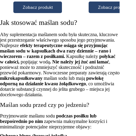
Jak stosować maślan sodu?
Aby suplementacja maślanem sodu była skuteczna, kluczowe
jest przestrzeganie właściwego sposobu jego przyjmowania.
Najlepsze
efekty terapeutyczne osiąga się przyjmując
maślan sodu w kapsułkach dwa razy dziennie – rano i
wieczorem – razem z posiłkami.
Kapsułkę należy
połykać
w całości,
popijając wodą
. Nie należy jej żuć ani łamać
,
ponieważ może to zmniejszyć skuteczność i podrażnić
przewód pokarmowy. Nowoczesne preparaty zawierają często
mikrokapsułkowany
maślan sodu lub mają
powłokę
odporną na działanie kwasu żołądkowego
, co umożliwia
dotarcie substancji czynnej do jelita grubego – miejsca jej
docelowego działania.
Maślan sodu przed czy po jedzeniu?
Przyjmowanie maślanu sodu
podczas posiłku lub
bezpośrednio po nim
zapewnia maksymalne korzyści i
minimalizuje potencjalne nieprzyjemne objawy:
Ochrona błony śluzowej żołądka