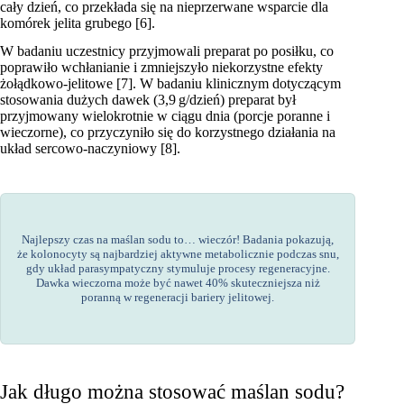
cały dzień, co przekłada się na nieprzerwane wsparcie dla
komórek jelita grubego [6].
W badaniu uczestnicy przyjmowali preparat po posiłku, co
poprawiło wchłanianie i zmniejszyło niekorzystne efekty
żołądkowo-jelitowe [7]. W badaniu klinicznym dotyczącym
stosowania dużych dawek (3,9 g/dzień) preparat był
przyjmowany wielokrotnie w ciągu dnia (porcje poranne i
wieczorne), co przyczyniło się do korzystnego działania na
układ sercowo-naczyniowy [8].
Najlepszy czas na maślan sodu to… wieczór! Badania pokazują,
że kolonocyty są najbardziej aktywne metabolicznie podczas snu,
gdy układ parasympatyczny stymuluje procesy regeneracyjne.
Dawka wieczorna może być nawet 40% skuteczniejsza niż
poranną w regeneracji bariery jelitowej.
Jak długo można stosować maślan sodu?