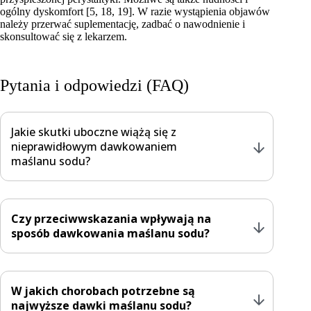
ogólny dyskomfort [5, 18, 19]. W razie wystąpienia objawów
należy przerwać suplementację, zadbać o nawodnienie i
skonsultować się z lekarzem.
Pytania i odpowiedzi (FAQ)
Jakie skutki uboczne wiążą się z
nieprawidłowym dawkowaniem
maślanu sodu?
Zbyt szybkie zwiększanie dawek lub przyjmowanie
Czy przeciwwskazania wpływają na
nadmiernych ilości maślanu sodu może prowadzić do
sposób dawkowania maślanu sodu?
nasilonych wzdęć, biegunek, nudności i bólów brzucha.
Przedawkowanie może również powodować
odwodnienie, zaburzenia elektrolitowe i u osób z
chorobami serca – problemy z ciśnieniem krwi.
Tak, przeciwwskazania znacząco modyfikują schemat
Najczęstsze błędy to rozpoczynanie od wysokich dawek i
W jakich chorobach potrzebne są
dawkowania. Osoby z chorobami nerek wymagają dawek
pomijanie stopniowej adaptacji organizmu. Regularne
najwyższe dawki maślanu sodu?
nie większych niż 300-500 mg dziennie z regularnym
dawkowanie powyżej 2000 mg bez nadzoru lekarskiego