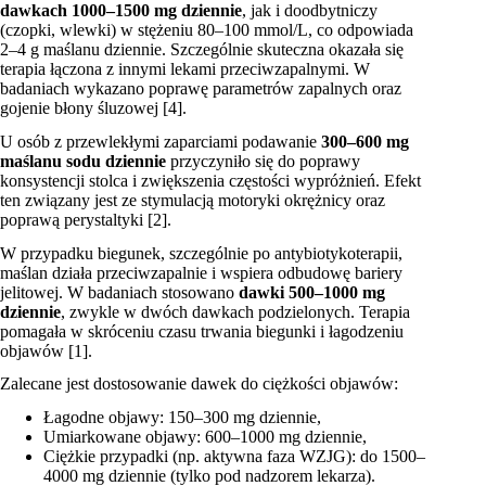
dawkach 1000–1500 mg dziennie
, jak i doodbytniczy
(czopki, wlewki) w stężeniu 80–100 mmol/L, co odpowiada
2–4 g maślanu dziennie. Szczególnie skuteczna okazała się
terapia łączona z innymi lekami przeciwzapalnymi. W
badaniach wykazano poprawę parametrów zapalnych oraz
gojenie błony śluzowej [4].
U osób z przewlekłymi zaparciami podawanie
300–600 mg
maślanu sodu dziennie
przyczyniło się do poprawy
konsystencji stolca i zwiększenia częstości wypróżnień. Efekt
ten związany jest ze stymulacją motoryki okrężnicy oraz
poprawą perystaltyki [2].
W przypadku biegunek, szczególnie po antybiotykoterapii,
maślan działa przeciwzapalnie i wspiera odbudowę bariery
jelitowej. W badaniach stosowano
dawki 500–1000 mg
dziennie
, zwykle w dwóch dawkach podzielonych. Terapia
pomagała w skróceniu czasu trwania biegunki i łagodzeniu
objawów [1].
Zalecane jest dostosowanie dawek do ciężkości objawów:
Łagodne objawy: 150–300 mg dziennie,
Umiarkowane objawy: 600–1000 mg dziennie,
Ciężkie przypadki (np. aktywna faza WZJG): do 1500–
4000 mg dziennie (tylko pod nadzorem lekarza).