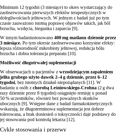
Minimum 12 tygodni (3 miesiące) to okres wystarczający do
zaobserwowania pierwszych efektów terapeutycznych w
dolegliwościach jelitowych. W jednym z badań już po tym
czasie zauważono istotną poprawę objawów takich, jak ból
brzucha, wzdęcia, biegunka i zaparcia [9].
W innym badaniustosowano
400 mg maślanu dziennie przez
3 miesiące.
Po tym okresie zaobserwowano korzystne efekty:
lepsza różnorodność mikrobioty jelitowej, redukcja bólu
brzucha i dobra tolerancja preparatu [10].
Możliwość długotrwałej suplementacji
W obserwacjach u pacjentów z
wrzodziejącym zapaleniem
jelita grubego użyto dawek 2–4 g dziennie, przez 6–12
tygodni
, bez istotnych działań niepożądanych [11]. W
badaniu u osób z
chorobą Leśniowskiego-Crohna
(2 g dwa
razy dziennie przez 8 tygodni) osiągnięto remisję u ponad
50 % uczestników, również bez poważnych skutków
ubocznych [9]. Wstępne dane z badań farmakokinetycznych
wskazują, że długoterminowa suplementacja jest dobrze
tolerowana, a brak doniesień o toksyczności daje podstawy do
jej stosowania pod kontrolą lekarza [12].
Cykle stosowania i przerwy