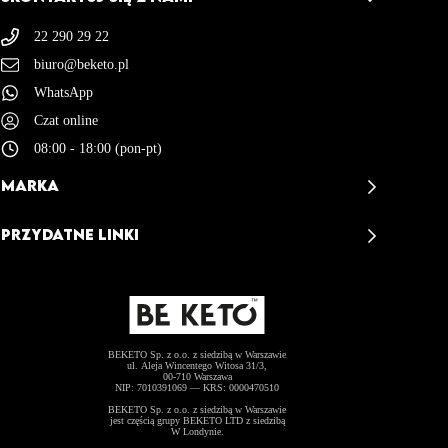
22 290 29 22
biuro@beketo.pl
WhatsApp
Czat online
08:00 - 18:00 (pon-pt)
MARKA
BeKeto - Opinie
PRZYDATNE LINKI
BeKeto Story
Kontakt
Misja & Wizja
Dostawa i Zwroty
Akademia BeKeto
Regulamin Sklepu
BeKeto Catering
BEKETO Sp. z o.o. z siedzibą w Warszawie
Polityka Prywatności
Współpraca B2B
ul. Aleja Wincentego Witosa 31/3,
00-710 Warszawa
Polityka Plików Cookies (EU)
NIP: 7010391069 — KRS: 0000470510
Zostań Ambasadorem
BEKETO Sp. z o.o. z siedzibą w Warszawie
jest częścią grupy BEKETO LTD z siedzibą
W Londynie.