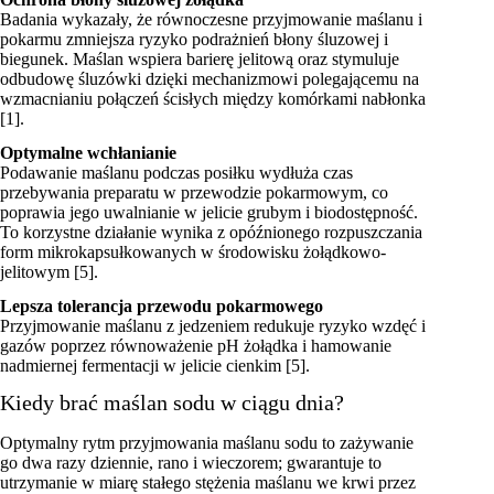
Badania wykazały, że równoczesne przyjmowanie maślanu i
pokarmu zmniejsza ryzyko podrażnień błony śluzowej i
biegunek. Maślan wspiera barierę jelitową oraz stymuluje
odbudowę śluzówki dzięki mechanizmowi polegającemu na
wzmacnianiu połączeń ścisłych między komórkami nabłonka
[1].
Optymalne wchłanianie
Podawanie maślanu podczas posiłku wydłuża czas
przebywania preparatu w przewodzie pokarmowym, co
poprawia jego uwalnianie w jelicie grubym i biodostępność.
To korzystne działanie wynika z opóźnionego rozpuszczania
form mikrokapsułkowanych w środowisku żołądkowo-
jelitowym [5].
Lepsza tolerancja przewodu pokarmowego
Przyjmowanie maślanu z jedzeniem redukuje ryzyko wzdęć i
gazów poprzez równoważenie pH żołądka i hamowanie
nadmiernej fermentacji w jelicie cienkim [5].
Kiedy brać maślan sodu w ciągu dnia?
Optymalny rytm przyjmowania maślanu sodu to zażywanie
go dwa razy dziennie, rano i wieczorem; gwarantuje to
utrzymanie w miarę stałego stężenia maślanu we krwi przez