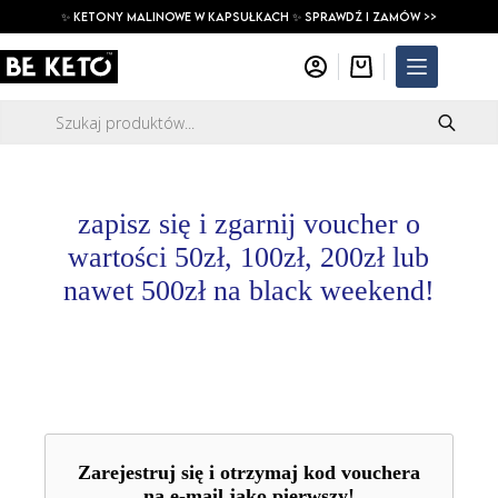
Przejdź
✨ ketony malinowe w kapsułkach ✨ SPRAWDŹ I ZAMÓW >>
do
treści
Koszyk
Wyszukiwarka
produktów
zapisz się i zgarnij voucher o
wartości 50zł, 100zł, 200zł lub
nawet 500zł na black weekend!
Zarejestruj się i otrzymaj kod vouchera
na e-mail jako pierwszy!