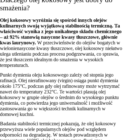
smażenia?
Olej kokosowy wyróżnia się spośród innych olejów
kulinarnych swoją wyjątkową stabilnością termiczną. Ta
właściwość wynika z jego unikalnego składu chemicznego
– aż 92% stanowią nasycone kwasy tłuszczowe, głównie
kwas laurynowy.
W przeciwieństwie do olejów bogatych w
wielonienasycone kwasy tłuszczowe, olej kokosowy niełatwo
ulega utlenianiu podczas procesu podgrzewania, co sprawia,
że jest tłuszczem idealnym do smażenia w wysokich
temperaturach.
Punkt dymienia oleju kokosowego zależy od stopnia jego
rafinacji. Olej nierafinowany (virgin) osiąga punkt dymienia
około 175°C, podczas gdy olej rafinowany może wytrzymać
nawet do temperatury 232°C. Te wartości plasują olej
kokosowy w grupie olejów o średnim do wysokiego punktu
dymienia, co potwierdza jego uniwersalność i możliwość
zastosowania go w większości technik kulinarnych w
domowej kuchni.
Badania stabilności termicznej pokazują, że olej kokosowy
przewyższa wiele popularnych olejów pod względem
odporności na degradację. W testach prowadzonych w