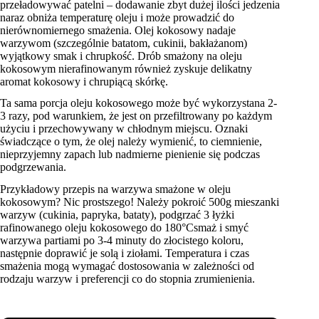
przeładowywać patelni – dodawanie zbyt dużej ilości jedzenia
naraz obniża temperaturę oleju i może prowadzić do
nierównomiernego smażenia. Olej kokosowy nadaje
warzywom (szczególnie batatom, cukinii, bakłażanom)
wyjątkowy smak i chrupkość. Drób smażony na oleju
kokosowym nierafinowanym również zyskuje delikatny
aromat kokosowy i chrupiącą skórkę.
Ta sama porcja oleju kokosowego może być wykorzystana 2-
3 razy, pod warunkiem, że jest on przefiltrowany po każdym
użyciu i przechowywany w chłodnym miejscu. Oznaki
świadczące o tym, że olej należy wymienić, to ciemnienie,
nieprzyjemny zapach lub nadmierne pienienie się podczas
podgrzewania.
Przykładowy przepis na warzywa smażone w oleju
kokosowym? Nic prostszego! Należy pokroić 500g mieszanki
warzyw (cukinia, papryka, bataty), podgrzać 3 łyżki
rafinowanego oleju kokosowego do 180°Csmaż i smyć
warzywa partiami po 3-4 minuty do złocistego koloru,
następnie doprawić je solą i ziołami. Temperatura i czas
smażenia mogą wymagać dostosowania w zależności od
rodzaju warzyw i preferencji co do stopnia zrumienienia.