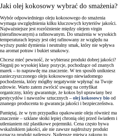
Jaki olej kokosowy wybrać do smażenia?
Wybór odpowiedniego oleju kokosowego do smażenia
wymaga uwzględnienia kilku kluczowych kryteriów jakości.
Najważniejsze jest rozróżnienie między olejem virgin
(nierafinowanym) a rafinowanym. Do smażenia w wysokich
temperaturach lepszy jest olej rafinowany ze względu na
wyższy punkt dymienia i neutralny smak, który nie wpływa
na aromat potraw i bukiet smakowy.
Chcesz mieć pewność, że wybierasz produkt dobrej jakości?
Sięgnij po wysokiej klasy pozycje, pochodzące od znanych
marek – to naprawdę ma znaczenie. W ten sposób unikniesz
zanieczyszczonego oleju kokosowego niewiadomego
pochodzenia, który mógłby negatywnie wpłynąć na Twoje
zdrowie. Warto zatem zwrócić uwagę na certyfikat
organiczny, który gwarantuje, że kokos był uprawiany bez
pestycydów i nawozów sztucznych –
olej kokosowy bio
od
znanego producenta to gwarancja jakości i bezpieczeństwa.
Pamiętaj, że w tym przypadku opakowanie oleju również ma
znaczenie – szklane słoiki lepiej chronią olej przed światłem i
utlenianiem niż plastikowe pojemniki. Cena często bywa
wskaźnikiem jakości, ale nie zawsze najdroższy produkt
oznacza produkt najlepszy. Najlepsze miejsca zakupu to