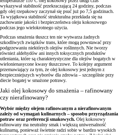
temperaturze 110°C olej kokosowy przez długi czas
wykazywał stabilność przekraczającą 24 godziny, podczas
gdy olej rzepakowy zaczynał się psuć już po 7,5 godzinach.
Ta wyjątkowa stabilność strukturalna przekłada się na
zachowanie jakości i bezpieczeństwa oleju kokosowego
podczas jego wielokrotnego użycia.
Podczas smażenia tłuszcz ten nie wytwarza żadnych
szkodliwych związków trans, które mogą powstawać przy
podgrzewaniu niektórych olejów roślinnych. Nie tworzy
również aldehydów ani innych toksycznych produktów
utleniania, które są charakterystyczne dla olejów bogatych w
wielonienasycone kwasy tłuszczowe. To kolejny argument
przemawiający za tym, że olej kokosowy jest jednym z
bezpieczniejszych wyborów dla zdrowia – szczególnie przy
diecie bogatej w smażone potrawy.
Jaki olej kokosowy do smażenia – rafinowany
czy nierafinowany?
Wybór między olejem rafinowanym a nierafinowanym
zależy od wymagań kulinarnych – sposobu przyrządzania
potraw oraz preferencji smakowych.
Olej kokosowy
rafinowany ma neutralny smak i większą uniwersalność
kulinarną, ponieważ świetnie radzi sobie w bardzo wysokich