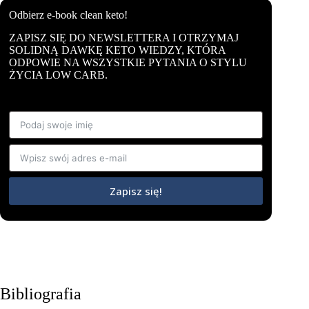
Odbierz e-book clean keto!
ZAPISZ SIĘ DO NEWSLETTERA I OTRZYMAJ
SOLIDNĄ DAWKĘ KETO WIEDZY, KTÓRA
ODPOWIE NA WSZYSTKIE PYTANIA O STYLU
ŻYCIA LOW CARB.
Zapisz się!
Bibliografia