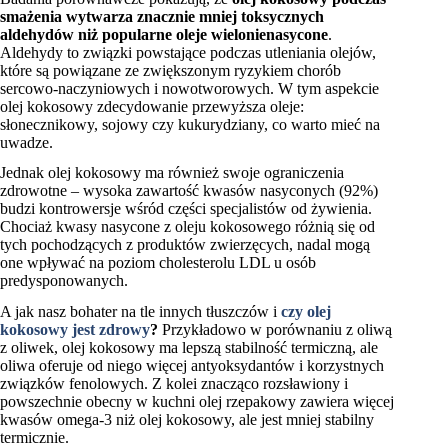
smażenia wytwarza znacznie mniej toksycznych
aldehydów niż popularne oleje wielonienasycone
.
Aldehydy to związki powstające podczas utleniania olejów,
które są powiązane ze zwiększonym ryzykiem chorób
sercowo-naczyniowych i nowotworowych. W tym aspekcie
olej kokosowy zdecydowanie przewyższa oleje:
słonecznikowy, sojowy czy kukurydziany, co warto mieć na
uwadze.
Jednak olej kokosowy ma również swoje ograniczenia
zdrowotne – wysoka zawartość kwasów nasyconych (92%)
budzi kontrowersje wśród części specjalistów od żywienia.
Chociaż kwasy nasycone z oleju kokosowego różnią się od
tych pochodzących z produktów zwierzęcych, nadal mogą
one wpływać na poziom cholesterolu LDL u osób
predysponowanych.
A jak nasz bohater na tle innych tłuszczów i
czy olej
kokosowy jest zdrowy
?
Przykładowo w porównaniu z oliwą
z oliwek, olej kokosowy ma lepszą stabilność termiczną, ale
oliwa oferuje od niego więcej antyoksydantów i korzystnych
związków fenolowych. Z kolei znacząco rozsławiony i
powszechnie obecny w kuchni olej rzepakowy zawiera więcej
kwasów omega-3 niż olej kokosowy, ale jest mniej stabilny
termicznie.