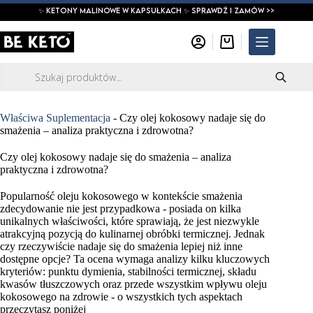
Przejdź
✨ ketony malinowe w kapsułkach ✨ SPRAWDŹ I ZAMÓW >>
do
treści
Koszyk
Wyszukiwarka
produktów
Właściwa Suplementacja
-
Czy olej kokosowy nadaje się do
smażenia – analiza praktyczna i zdrowotna?
Czy olej kokosowy nadaje się do smażenia – analiza
praktyczna i zdrowotna?
Popularność oleju kokosowego w kontekście smażenia
zdecydowanie nie jest przypadkowa - posiada on kilka
unikalnych właściwości, które sprawiają, że jest niezwykle
atrakcyjną pozycją do kulinarnej obróbki termicznej. Jednak
czy rzeczywiście nadaje się do smażenia lepiej niż inne
dostępne opcje? Ta ocena wymaga analizy kilku kluczowych
kryteriów: punktu dymienia, stabilności termicznej, składu
kwasów tłuszczowych oraz przede wszystkim wpływu oleju
kokosowego na zdrowie - o wszystkich tych aspektach
przeczytasz poniżej