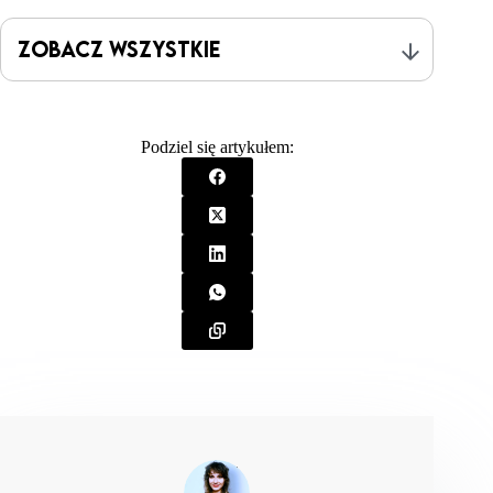
Zobacz wszystkie
Dayrit, F.M. (2015). The Properties of Lauric Acid and
Their Significance in Coconut Oil. Journal of the
Podziel się artykułem:
American Oil Chemists’ Society, 92(1), 1–15.
Freitas, S.P., Hartman, L., & Couri, S. (2008).
Crystallization kinetics of coconut oil based on Avrami
model. Food Research International, 41(10), 1003-
1008.
Marina, A.M., Che Man, Y.B., & Amin, I. (2009).
Melting, crystallization and storage stability of virgin
coconut oil and its blends by differential scanning
calorimetry (DSC) and Fourier transform infrared
spectroscopy (FTIR). Food Chemistry, 114(4), 1447-
1452.
Gunstone, F.D. (2011). Vegetable Oils in Food
Technology: Composition, Properties and Uses. 2nd ed.
Wiley-Blackwell, Chapter 4: Physical Properties of Oils
and Fats.
Toro-Vazquez, J.F., Morales-Rueda, J.A., Dibildox-
Alvarado, E., Charó-Alonso, M., Alonzo-Macias, M.,