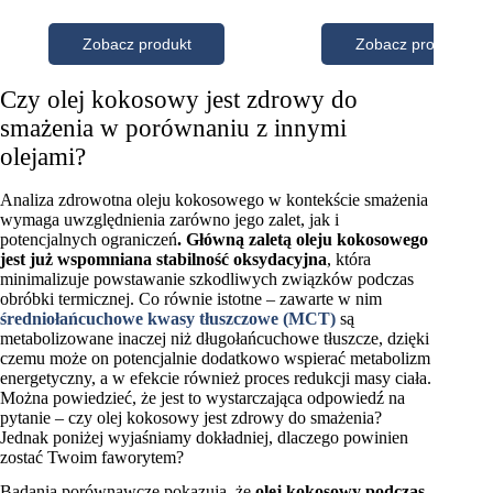
Czy olej kokosowy jest zdrowy do
smażenia w porównaniu z innymi
olejami?
Analiza zdrowotna oleju kokosowego w kontekście smażenia
wymaga uwzględnienia zarówno jego zalet, jak i
potencjalnych ograniczeń
. Główną zaletą oleju kokosowego
jest już wspomniana stabilność oksydacyjna
, która
minimalizuje powstawanie szkodliwych związków podczas
obróbki termicznej. Co równie istotne – zawarte w nim
średniołańcuchowe kwasy tłuszczowe (MCT)
są
metabolizowane inaczej niż długołańcuchowe tłuszcze, dzięki
czemu może on potencjalnie dodatkowo wspierać metabolizm
energetyczny, a w efekcie również proces redukcji masy ciała.
Można powiedzieć, że jest to wystarczająca odpowiedź na
pytanie – czy olej kokosowy jest zdrowy do smażenia?
Jednak poniżej wyjaśniamy dokładniej, dlaczego powinien
zostać Twoim faworytem?
Badania porównawcze pokazują, że
olej kokosowy podczas