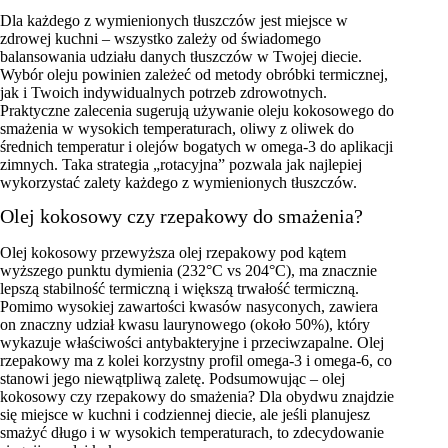
Dla każdego z wymienionych tłuszczów jest miejsce w
zdrowej kuchni – wszystko zależy od świadomego
balansowania udziału danych tłuszczów w Twojej diecie.
Wybór oleju powinien zależeć od metody obróbki termicznej,
jak i Twoich indywidualnych potrzeb zdrowotnych.
Praktyczne zalecenia sugerują używanie oleju kokosowego do
smażenia w wysokich temperaturach, oliwy z oliwek do
średnich temperatur i olejów bogatych w omega-3 do aplikacji
zimnych. Taka strategia „rotacyjna” pozwala jak najlepiej
wykorzystać zalety każdego z wymienionych tłuszczów.
Olej kokosowy czy rzepakowy do smażenia?
Olej kokosowy przewyższa olej rzepakowy pod kątem
wyższego punktu dymienia (232°C vs 204°C), ma znacznie
lepszą stabilność termiczną i większą trwałość termiczną.
Pomimo wysokiej zawartości kwasów nasyconych, zawiera
on znaczny udział kwasu laurynowego (około 50%), który
wykazuje właściwości antybakteryjne i przeciwzapalne. Olej
rzepakowy ma z kolei korzystny profil omega-3 i omega-6, co
stanowi jego niewątpliwą zaletę. Podsumowując – olej
kokosowy czy rzepakowy do smażenia? Dla obydwu znajdzie
się miejsce w kuchni i codziennej diecie, ale jeśli planujesz
smażyć długo i w wysokich temperaturach, to zdecydowanie