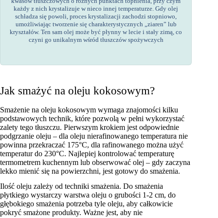
kwasów tłuszczowych o różnych punktach topnienia, przy czym
każdy z nich krystalizuje w nieco innej temperaturze. Gdy olej
schładza się powoli, proces krystalizacji zachodzi stopniowo,
umożliwiając tworzenie się charakterystycznych „ziaren” lub
kryształów. Ten sam olej może być płynny w lecie i stały zimą, co
czyni go unikalnym wśród tłuszczów spożywczych
Jak smażyć na oleju kokosowym?
Smażenie na oleju kokosowym wymaga znajomości kilku
podstawowych technik, które pozwolą w pełni wykorzystać
zalety tego tłuszczu. Pierwszym krokiem jest odpowiednie
podgrzanie oleju – dla oleju nierafinowanego temperatura nie
powinna przekraczać 175°C, dla rafinowanego można użyć
temperatur do 230°C. Najlepiej kontrolować temperaturę
termometrem kuchennym lub obserwować olej – gdy zaczyna
lekko mienić się na powierzchni, jest gotowy do smażenia.
Ilość oleju zależy od techniki smażenia. Do smażenia
płytkiego wystarczy warstwa oleju o grubości 1-2 cm, do
głębokiego smażenia potrzeba tyle oleju, aby całkowicie
pokryć smażone produkty. Ważne jest, aby nie