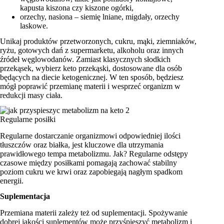
kapusta kiszona czy kiszone ogórki,
orzechy, nasiona – siemię lniane, migdały, orzechy
laskowe.
Unikaj produktów przetworzonych, cukru, mąki, ziemniaków,
ryżu, gotowych dań z supermarketu, alkoholu oraz innych
źródeł węglowodanów. Zamiast klasycznych słodkich
przekąsek, wybierz keto przekąski, dostosowane dla osób
będących na diecie ketogenicznej. W ten sposób, będziesz
mógł poprawić przemianę materii i wesprzeć organizm w
redukcji masy ciała.
Regularne posiłki
Regularne dostarczanie organizmowi odpowiedniej ilości
tłuszczów oraz białka, jest kluczowe dla utrzymania
prawidłowego tempa metabolizmu. Jak? Regularne odstępy
czasowe między posiłkami pomagają zachować stabilny
poziom cukru we krwi oraz zapobiegają nagłym spadkom
energii.
Suplementacja
Przemiana materii zależy też od suplementacji. Spożywanie
dobrej jakości suplementów może przyśpieszyć metabolizm i