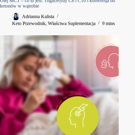
Olej MCT – co to jest: Triglicerydy C8 i C10 i konwersja do
ketonów w wątrobie
Adrianna Kalista
Keto Przewodnik
,
Właściwa Suplementacja
9 mins