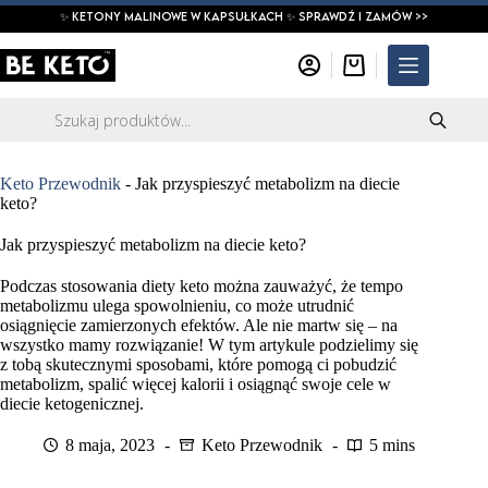
Przejdź
✨ ketony malinowe w kapsułkach ✨ SPRAWDŹ I ZAMÓW >>
do
treści
Koszyk
Wyszukiwarka
produktów
Keto Przewodnik
-
Jak przyspieszyć metabolizm na diecie
keto?
Jak przyspieszyć metabolizm na diecie keto?
Podczas stosowania diety keto można zauważyć, że tempo
metabolizmu ulega spowolnieniu, co może utrudnić
osiągnięcie zamierzonych efektów. Ale nie martw się – na
wszystko mamy rozwiązanie! W tym artykule podzielimy się
z tobą skutecznymi sposobami, które pomogą ci pobudzić
metabolizm, spalić więcej kalorii i osiągnąć swoje cele w
diecie ketogenicznej.
8 maja, 2023
Keto Przewodnik
5 mins