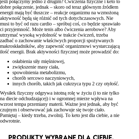
jeśli połączymy jedno z drugim? Ćwiczenia fizyczne i keto to
dobre połączenie, jednak – skoro od teraz głównym źródłem
energii mają być tłuszcze – reakcje organizmu na wzmożoną
aktywność będą się różnić od tych dotychczasowych. Nie
musi to być od razu cardio – spróbuj coś, co będzie sprawiało
ci przyjemność. Może tenis albo ćwiczenia aerobowe? Aby
utrzymać wysoką wydolność w trakcie ćwiczeń, trzeba
zadbać o zachowanie właściwych proporcji spożywanych
makroskładników, aby zapewnić organizmowi wystarczającą
ilość energii. Brak aktywności fizycznej może prowadzić do:
osłabienia siły mięśniowej,
zwiększenie masy ciała,
spowolnienia metabolizmu,
chorób sercowo naczyniowych,
innych chorób, takich jak cukrzyca typu 2 czy otyłość.
Wysiłek fizyczny odgrywa istotną rolę w życiu (i to nie tylko
na diecie odchudzającej) i w ogromnej mierze wpływa na
wzrost tempa przemiany materii. Ważne jest jednak, aby być
czujnym i obserwować jak zachowuje się twoje ciało.
Pamiętaj – kiedy trzeba, zwolnij. To keto jest dla ciebie, a nie
odwrotnie.
Produkty wybrane dla Ciebie.