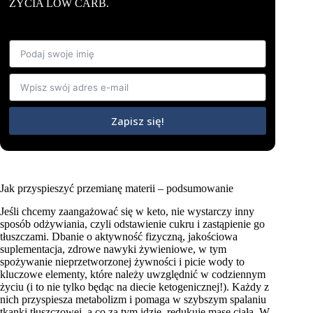
ŻYCIA LOW CARB.
Zapisz się!
Jak przyspieszyć przemianę materii – podsumowanie
Jeśli chcemy zaangażować się w keto, nie wystarczy inny
sposób odżywiania, czyli odstawienie cukru i zastąpienie go
tłuszczami. Dbanie o aktywność fizyczną, jakościowa
suplementacja, zdrowe nawyki żywieniowe, w tym
spożywanie nieprzetworzonej żywności i picie wody to
kluczowe elementy, które należy uwzględnić w codziennym
życiu (i to nie tylko będąc na diecie ketogenicznej!). Każdy z
nich przyspiesza metabolizm i pomaga w szybszym spalaniu
tkanki tłuszczowej, a co za tym idzie, redukuje masę ciała. W