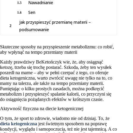
Nawadnianie
1.5
Sen
1.6
Jak przyspieszyć przemianę materii –
2
podsumowanie
Skuteczne sposoby na przyspieszenie metabolizmu: co robić,
aby wpłynąć na tempo przemiany materii
Każdy prawdziwy BeKetończyk wie, że, aby osiągnąć
ketozę, trzeba się trochę postarać. Szkoda, żeby ten wysiłek
poszedł na marne – aby w pełni czerpać z tego, co oferuje
dieta ketogeniczna, warto zwrócić uwagę nie tylko na to, co
mamy na talerzu, ale także na tempo przemiany materii.
Pamiętając o kilku prostych zasadach, można podkręcić
metabolizm i przyspieszyć spalanie kalorii, co przyczyni się
do osiągnięcia pożądanych efektów w krótszym czasie.
Aktywność fizyczna na diecie ketogenicznej
O tym, że sport to zdrowie, wiadomo nie od dzisiaj. To, że
dieta ketogeniczna
jest świetnym sposobem na poprawę
kondycji, wyglądu i samopoczucia, też nie jest tajemnicą. A co