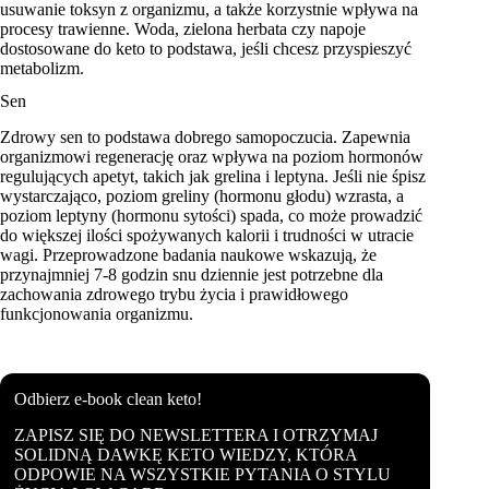
usuwanie toksyn z organizmu, a także korzystnie wpływa na
procesy trawienne. Woda, zielona herbata czy napoje
dostosowane do keto to podstawa, jeśli chcesz przyspieszyć
metabolizm.
Sen
Zdrowy sen to podstawa dobrego samopoczucia. Zapewnia
organizmowi regenerację oraz wpływa na poziom hormonów
regulujących apetyt, takich jak grelina i leptyna. Jeśli nie śpisz
wystarczająco, poziom greliny (hormonu głodu) wzrasta, a
poziom leptyny (hormonu sytości) spada, co może prowadzić
do większej ilości spożywanych kalorii i trudności w utracie
wagi. Przeprowadzone badania naukowe wskazują, że
przynajmniej 7-8 godzin snu dziennie jest potrzebne dla
zachowania zdrowego trybu życia i prawidłowego
funkcjonowania organizmu.
Odbierz e-book clean keto!
ZAPISZ SIĘ DO NEWSLETTERA I OTRZYMAJ
SOLIDNĄ DAWKĘ KETO WIEDZY, KTÓRA
ODPOWIE NA WSZYSTKIE PYTANIA O STYLU