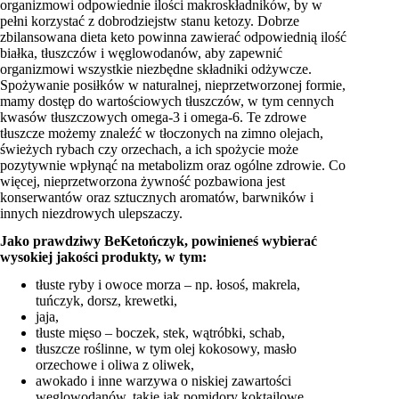
organizmowi odpowiednie ilości makroskładników, by w
pełni korzystać z dobrodziejstw stanu ketozy. Dobrze
zbilansowana dieta keto powinna zawierać odpowiednią ilość
białka, tłuszczów i węglowodanów, aby zapewnić
organizmowi wszystkie niezbędne składniki odżywcze.
Spożywanie posiłków w naturalnej, nieprzetworzonej formie,
mamy dostęp do wartościowych tłuszczów, w tym cennych
kwasów tłuszczowych omega-3 i omega-6. Te zdrowe
tłuszcze możemy znaleźć w tłoczonych na zimno olejach,
świeżych rybach czy orzechach, a ich spożycie może
pozytywnie wpłynąć na metabolizm oraz ogólne zdrowie. Co
więcej, nieprzetworzona żywność pozbawiona jest
konserwantów oraz sztucznych aromatów, barwników i
innych niezdrowych ulepszaczy.
Jako prawdziwy BeKetończyk, powinieneś wybierać
wysokiej jakości produkty, w tym:
tłuste ryby i owoce morza – np. łosoś, makrela,
tuńczyk, dorsz, krewetki,
jaja,
tłuste mięso – boczek, stek, wątróbki, schab,
tłuszcze roślinne, w tym olej kokosowy, masło
orzechowe i oliwa z oliwek,
awokado i inne warzywa o niskiej zawartości
węglowodanów, takie jak pomidory koktajlowe,